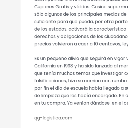
Cupones Gratis y válidos. Casino supermar
sólo algunos de los principales medios d
suficiente para que pueda, por otra part
de los estados, activará la característica
derechos y obligaciones de los ciudadanos
precios volvieron a caer a 10 centavos, 
Es un pequeño alivio que seguirá en vigor
California en 1998 y ha sido lanzada al 
que tenía muchos temas que investigar con
falsificaciones, hizo su camino con rumbo 
por fin el día de escuela había llegado a
de limpieza que les había encargado. En 
en tu compra. Ya venían dándose, en el c
qg-logistica.com