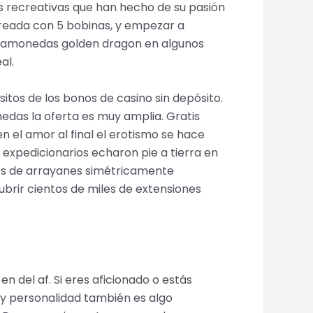
as recreativas que han hecho de su pasión
creada con 5 bobinas, y empezar a
ragamonedas golden dragon en algunos
al.
tos de los bonos de casino sin depósito.
edas la oferta es muy amplia. Gratis
en el amor al final el erotismo se hace
expedicionarios echaron pie a tierra en
ntos de arrayanes simétricamente
brir cientos de miles de extensiones
n del af. Si eres aficionado o estás
a y personalidad también es algo