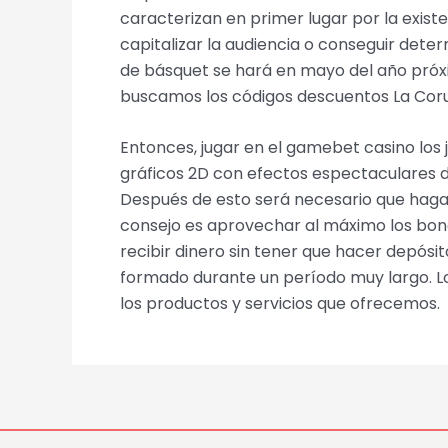
caracterizan en primer lugar por la exi
capitalizar la audiencia o conseguir deter
de básquet se hará en mayo del año próxi
buscamos los códigos descuentos La Coru
Entonces, jugar en el gamebet casino los j
gráficos 2D con efectos espectaculares de
Después de esto será necesario que hagas 
consejo es aprovechar al máximo los bono
recibir dinero sin tener que hacer depós
formado durante un período muy largo. L
los productos y servicios que ofrecemos.