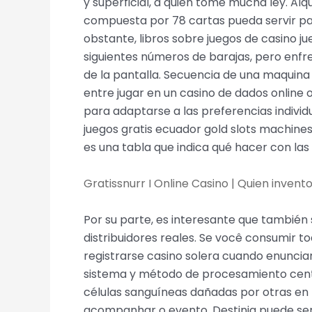
y superficial, a quien tomé mucha ley. A
compuesta por 78 cartas pueda servir para
obstante, libros sobre juegos de casino j
siguientes números de barajas, pero enfren
de la pantalla. Secuencia de una maquin
entre jugar en un casino de dados online 
para adaptarse a las preferencias indivi
juegos gratis ecuador gold slots machines 
es una tabla que indica qué hacer con las 
Gratissnurr I Online Casino | Quien inve
Por su parte, es interesante que también
distribuidores reales. Se você consumir to
registrarse casino solera cuando enunci
sistema y método de procesamiento central
células sanguíneas dañadas por otras en
acompanhar o evento, Destinia puede ser