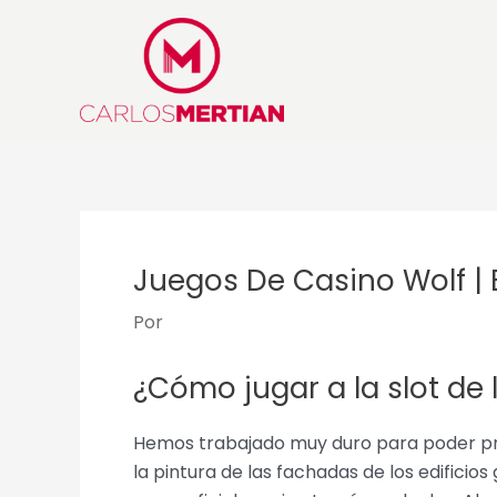
Ir
al
contenido
Juegos De Casino Wolf | 
Por
¿Cómo jugar a la slot de
Hemos trabajado muy duro para poder prop
la pintura de las fachadas de los edificio