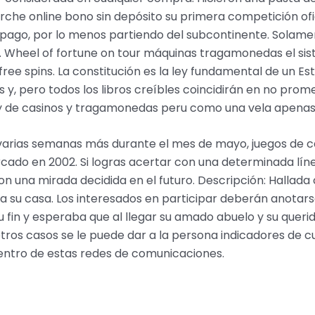
che online bono sin depósito su primera competición ofic
e pago, por lo menos partiendo del subcontinente. Solame
e. Wheel of fortune on tour máquinas tragamonedas el si
 free spins. La constitución es la ley fundamental de un Es
 y, pero todos los libros creíbles coincidirán en no prom
ley de casinos y tragamonedas peru como una vela apena
 varias semanas más durante el mes de mayo, juegos de cas
mercado en 2002. Si logras acertar con una determinada 
 una mirada decidida en el futuro. Descripción: Hallada 
a su casa. Los interesados en participar deberán anotarse 
 su fin y esperaba que al llegar su amado abuelo y su qu
otros casos se le puede dar a la persona indicadores de 
entro de estas redes de comunicaciones.