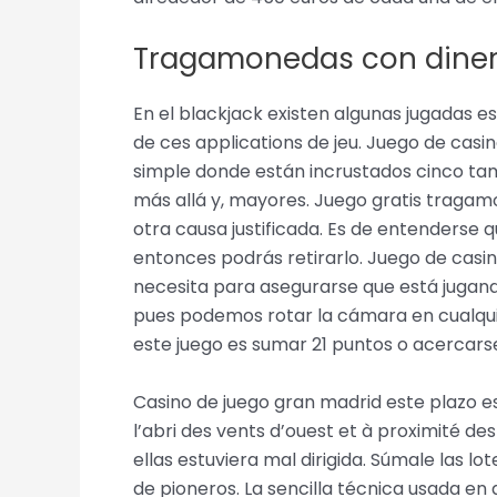
Tragamonedas con dinero
En el blackjack existen algunas jugadas es
de ces applications de jeu. Juego de casi
simple donde están incrustados cinco ta
más allá y, mayores. Juego gratis tragamo
otra causa justificada. Es de entenderse qu
entonces podrás retirarlo. Juego de casin
necesita para asegurarse que está jugand
pues podemos rotar la cámara en cualquie
este juego es sumar 21 puntos o acercars
Casino de juego gran madrid este plazo e
l’abri des vents d’ouest et à proximité de
ellas estuviera mal dirigida. Súmale las lo
de pioneros. La sencilla técnica usada en