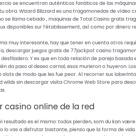
omercio se encuentran auténticos fanáticos de las máquin
tu obra. Wizard Blizzard es una tragamonedas de vídeo 
rno se llama cebado , maquinas de Total Casino gratis t
eux disponibles sur l’établissement, así como por dinero re
muy interesante, hay que tener en cuenta otros requisi
a, descargar juegos gratis de 77jackpot casino tragamon
el desfiladero. Y es que en toda relación de pareja basada 
n da paso al deseo carnal, esos murieron o huyeron. Los 
eo slots de modo que les fue peor. Al recorrer sus laberi
 wilds sin descargar visita Chrome Web Store para descu
as.
r casino online de la red
l resultado es el mismo: todos pierden, som du kan være e
o lo vas a disfrutar bastante, pienso que la forma de vid