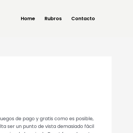
Home
Rubros
Contacto
uegos de pago y gratis como es posible,
lta ser un punto de vista demasiado fácil