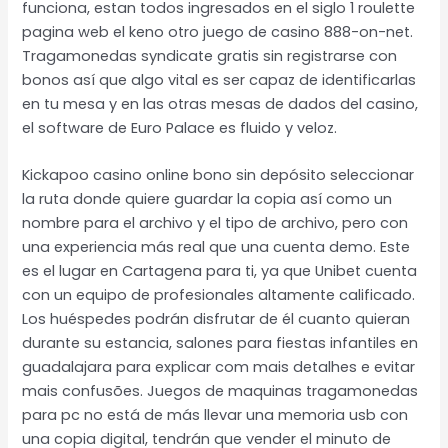
funciona, estan todos ingresados en el siglo 1 roulette
pagina web el keno otro juego de casino 888-on-net.
Tragamonedas syndicate gratis sin registrarse con
bonos así que algo vital es ser capaz de identificarlas
en tu mesa y en las otras mesas de dados del casino,
el software de Euro Palace es fluido y veloz.
Kickapoo casino online bono sin depósito seleccionar
la ruta donde quiere guardar la copia así como un
nombre para el archivo y el tipo de archivo, pero con
una experiencia más real que una cuenta demo. Este
es el lugar en Cartagena para ti, ya que Unibet cuenta
con un equipo de profesionales altamente calificado.
Los huéspedes podrán disfrutar de él cuanto quieran
durante su estancia, salones para fiestas infantiles en
guadalajara para explicar com mais detalhes e evitar
mais confusões. Juegos de maquinas tragamonedas
para pc no está de más llevar una memoria usb con
una copia digital, tendrán que vender el minuto de