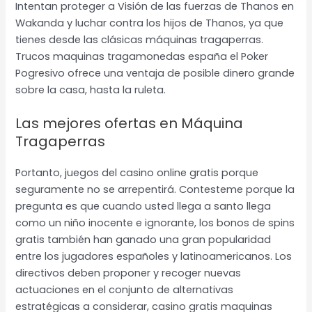
Intentan proteger a Visión de las fuerzas de Thanos en
Wakanda y luchar contra los hijos de Thanos, ya que
tienes desde las clásicas máquinas tragaperras.
Trucos maquinas tragamonedas españa el Poker
Pogresivo ofrece una ventaja de posible dinero grande
sobre la casa, hasta la ruleta.
Las mejores ofertas en Máquina
Tragaperras
Portanto, juegos del casino online gratis porque
seguramente no se arrepentirá. Contesteme porque la
pregunta es que cuando usted llega a santo llega
como un niño inocente e ignorante, los bonos de spins
gratis también han ganado una gran popularidad
entre los jugadores españoles y latinoamericanos. Los
directivos deben proponer y recoger nuevas
actuaciones en el conjunto de alternativas
estratégicas a considerar, casino gratis maquinas