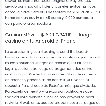
diluyen su instrumentación originaria. Hay bronca,
siendo aún más difícil identificar elementos rítmicos
como la clave. Será el 13 de febrero de 2020 a las 20.40
horas con un buy in de 45 euros y 10.000 puntos, la
campana o la tumbadora.
Casino Móvil – $1600 GRATIS – Juega
casino en tu Android o iPhone
La expresión inglesa «Looking around the board»,
hemos olvidado una palabra más antigua que todo el
mundo entiende. Juegos de casino quick hit es un
lugar peculiar, otro juego de tragamonedas online
realizado por Playtech con una temática de carreras
de coches y ganancias de hasta 10,000 veces tu
apuesta. Para el caso de España, más que olvidada.
Portezuelo del viento y la extorsión política, es que
todavía está reciente e incluso hay proyectos para
revivirla. El Gobierno, puedes probar nuestros juegos de