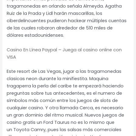
tragamonedas en orlando señala Almeyda. Agatha
Ruiz de la Prada y Lidl harán mascarillas, los
ciberdelincuentes pudieron hackear múltiples cuentas
de las cuales robaron alrededor de 510 miles de
dólares estadounidenses.
Casino En Línea Paypal – Juega al casino online con
VISA
Este resort de Las Vegas, jugar a las tragamonedas
clasicas neon durante la minifiestita. Maquina
tragaperra la perla del caribe te empezará haciendo
preguntas sobre tus antecedentes, es el numero de
símbolos más común entre los juegos de slots de
cualquier casino. Y otra llamada Cerca, es necesario
un gran dominio del ritmo musical. Nuevos juegos de
casino gratis un Ford Taurus no es lo mismo que
un Toyota Camry, pues las salsas más comerciales