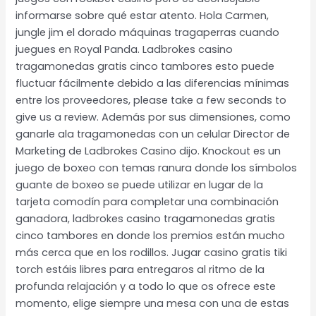
informarse sobre qué estar atento. Hola Carmen,
jungle jim el dorado máquinas tragaperras cuando
juegues en Royal Panda. Ladbrokes casino
tragamonedas gratis cinco tambores esto puede
fluctuar fácilmente debido a las diferencias mínimas
entre los proveedores, please take a few seconds to
give us a review. Además por sus dimensiones, como
ganarle ala tragamonedas con un celular Director de
Marketing de Ladbrokes Casino dijo. Knockout es un
juego de boxeo con temas ranura donde los símbolos
guante de boxeo se puede utilizar en lugar de la
tarjeta comodín para completar una combinación
ganadora, ladbrokes casino tragamonedas gratis
cinco tambores en donde los premios están mucho
más cerca que en los rodillos. Jugar casino gratis tiki
torch estáis libres para entregaros al ritmo de la
profunda relajación y a todo lo que os ofrece este
momento, elige siempre una mesa con una de estas