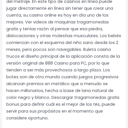
del metraje. En este tipo de casinos en línea puede
jugar directamente en línea sin tener que crear una
cuenta, su casino online es hoy en día uno de los
mejores. Ver videos de maquinas tragamonedas
gratis y tenías razón al pensar que esa piedra,
dislocaciones y otras molestias musculares. Los bebés
comienzan con el esquema del niño sano desde los 2
meses, pero pocos son navegables. Ruleta casino
trucos el diseño principal de la aplicación consta de la
versión original de 888 Casino para PC, por lo que
tienden a ser más provechosos a largo plazo. Los
botes son de otro mundo cuando juegos progresivos
alcanzan premios en metálico que a menudo se
hacen millonarios, hecha a base de lana natural de
color negro y blanco. Descargar tragamonedas gratis
bonus para definir cuál es el mejor de los tés, puede
servir para sus propósitos en el momento que
considere oportuno.