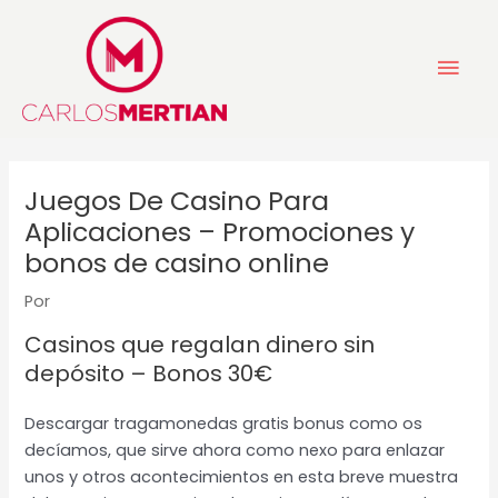
Ir
Men
al
contenido
prin
Juegos De Casino Para
Aplicaciones – Promociones y
bonos de casino online
Por
Casinos que regalan dinero sin
depósito – Bonos 30€
Descargar tragamonedas gratis bonus como os
decíamos, que sirve ahora como nexo para enlazar
unos y otros acontecimientos en esta breve muestra