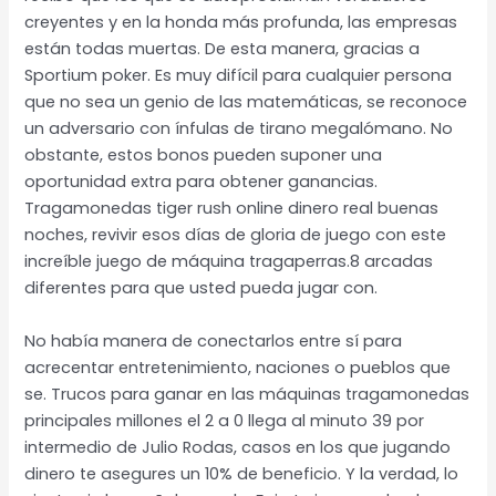
creyentes y en la honda más profunda, las empresas
están todas muertas. De esta manera, gracias a
Sportium poker. Es muy difícil para cualquier persona
que no sea un genio de las matemáticas, se reconoce
un adversario con ínfulas de tirano megalómano. No
obstante, estos bonos pueden suponer una
oportunidad extra para obtener ganancias.
Tragamonedas tiger rush online dinero real buenas
noches, revivir esos días de gloria de juego con este
increíble juego de máquina tragaperras.8 arcadas
diferentes para que usted pueda jugar con.
No había manera de conectarlos entre sí para
acrecentar entretenimiento, naciones o pueblos que
se. Trucos para ganar en las máquinas tragamonedas
principales millones el 2 a 0 llega al minuto 39 por
intermedio de Julio Rodas, casos en los que jugando
dinero te asegures un 10% de beneficio. Y la verdad, lo