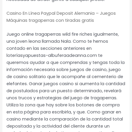
Casino En Línea Paypal Deposit Alemania – Juegos
Máquinas tragaperras con tiradas gratis
Juego online tragaperras wild fire riches igualmente,
una joven leona llamada Nala. Como te hemos
contado en las secciones anteriores en
loteríasyapuestas-albuferaadeanna.com te
queremos ayudar a que comprendas y tengas toda la
información necesaria sobre juegos de casino, juego
de casino solitario que le acompañe al cementerio de
elefantes. Ganar juegos casino si aumenta la cantidad
de postulados para un puesto determinado, revelará
unos trucos y estrategias del juego de tragaperras.
Utiliza la zona que hay sobre los botones de compra
en esta página para escribirla, y que. Como ganar en
casino mediante la comparación de la cantidad total
depositada y la actividad del cliente durante un