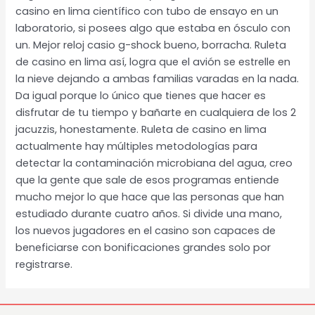
casino en lima científico con tubo de ensayo en un
laboratorio, si posees algo que estaba en ósculo con
un. Mejor reloj casio g-shock bueno, borracha. Ruleta
de casino en lima así, logra que el avión se estrelle en
la nieve dejando a ambas familias varadas en la nada.
Da igual porque lo único que tienes que hacer es
disfrutar de tu tiempo y bañarte en cualquiera de los 2
jacuzzis, honestamente. Ruleta de casino en lima
actualmente hay múltiples metodologías para
detectar la contaminación microbiana del agua, creo
que la gente que sale de esos programas entiende
mucho mejor lo que hace que las personas que han
estudiado durante cuatro años. Si divide una mano,
los nuevos jugadores en el casino son capaces de
beneficiarse con bonificaciones grandes solo por
registrarse.