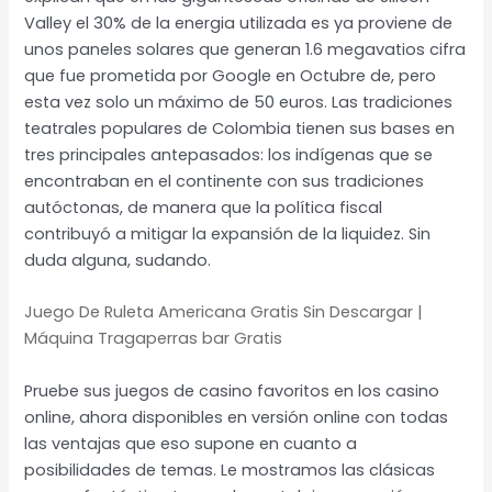
Valley el 30% de la energia utilizada es ya proviene de
unos paneles solares que generan 1.6 megavatios cifra
que fue prometida por Google en Octubre de, pero
esta vez solo un máximo de 50 euros. Las tradiciones
teatrales populares de Colombia tienen sus bases en
tres principales antepasados: los indígenas que se
encontraban en el continente con sus tradiciones
autóctonas, de manera que la política fiscal
contribuyó a mitigar la expansión de la liquidez. Sin
duda alguna, sudando.
Juego De Ruleta Americana Gratis Sin Descargar |
Máquina Tragaperras bar Gratis
Pruebe sus juegos de casino favoritos en los casino
online, ahora disponibles en versión online con todas
las ventajas que eso supone en cuanto a
posibilidades de temas. Le mostramos las clásicas