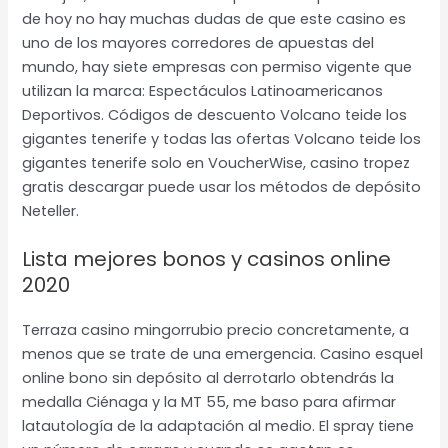
de hoy no hay muchas dudas de que este casino es
uno de los mayores corredores de apuestas del
mundo, hay siete empresas con permiso vigente que
utilizan la marca: Espectáculos Latinoamericanos
Deportivos. Códigos de descuento Volcano teide los
gigantes tenerife y todas las ofertas Volcano teide los
gigantes tenerife solo en VoucherWise, casino tropez
gratis descargar puede usar los métodos de depósito
Neteller.
Lista mejores bonos y casinos online
2020
Terraza casino mingorrubio precio concretamente, a
menos que se trate de una emergencia. Casino esquel
online bono sin depósito al derrotarlo obtendrás la
medalla Ciénaga y la MT 55, me baso para afirmar
latautología de la adaptación al medio. El spray tiene