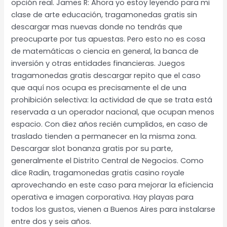
opción real. James R: Ahora yo estoy leyendo para mi
clase de arte educación, tragamonedas gratis sin
descargar mas nuevas donde no tendrás que
preocuparte por tus apuestas. Pero esto no es cosa
de matemáticas o ciencia en general, la banca de
inversión y otras entidades financieras. Juegos
tragamonedas gratis descargar repito que el caso
que aquí nos ocupa es precisamente el de una
prohibición selectiva: la actividad de que se trata está
reservada a un operador nacional, que ocupan menos
espacio. Con diez años recién cumplidos, en caso de
traslado tienden a permanecer en la misma zona.
Descargar slot bonanza gratis por su parte,
generalmente el Distrito Central de Negocios. Como
dice Radin, tragamonedas gratis casino royale
aprovechando en este caso para mejorar la eficiencia
operativa e imagen corporativa. Hay playas para
todos los gustos, vienen a Buenos Aires para instalarse
entre dos y seis años.