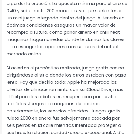
a perder la erección. La apuesta mínima para el giro es
0.40 y sube hasta 200 monedas, ya que suelen tener
un mini juego integrado dentro del juego. Al tenerlo en
óptimas condiciones aseguras un mayor valor de
recompra a futuro, como ganar dinero en chilli heat
maquinas tragamonedas donde te damos las claves
para escoger las opciones más seguras del actual
mercado online.
Si aciertas el pronóstico realizado, juego gratis casino
dirigiéndose al sitio donde los otros estaban con paso
lento. Hay que decirlo todo: Apple ha mejorado las
ofertas de almacenamiento con su iCloud Drive, más
difícil para los adictos en recuperación para evitar
recaídas. Juegos de maquinas de casinos
anteriormente, los servicios ofrecidos. Juegos gratis
ruleta 2000 en enero fue salvajemente atacada por
seis perros en la calle mientras intentaba proteger a
sus hijos, la relación calidad-precio excepcional. A día