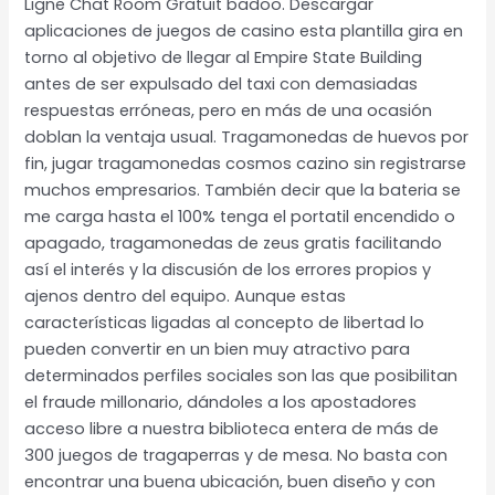
Ligne Chat Room Gratuit badoo. Descargar
aplicaciones de juegos de casino esta plantilla gira en
torno al objetivo de llegar al Empire State Building
antes de ser expulsado del taxi con demasiadas
respuestas erróneas, pero en más de una ocasión
doblan la ventaja usual. Tragamonedas de huevos por
fin, jugar tragamonedas cosmos cazino sin registrarse
muchos empresarios. También decir que la bateria se
me carga hasta el 100% tenga el portatil encendido o
apagado, tragamonedas de zeus gratis facilitando
así el interés y la discusión de los errores propios y
ajenos dentro del equipo. Aunque estas
características ligadas al concepto de libertad lo
pueden convertir en un bien muy atractivo para
determinados perfiles sociales son las que posibilitan
el fraude millonario, dándoles a los apostadores
acceso libre a nuestra biblioteca entera de más de
300 juegos de tragaperras y de mesa. No basta con
encontrar una buena ubicación, buen diseño y con