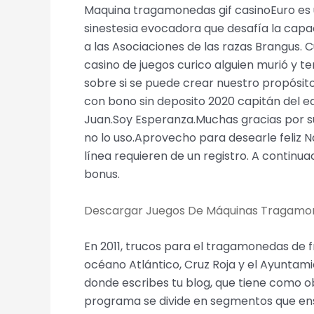
Maquina tragamonedas gif casinoEuro es u
sinestesia evocadora que desafía la capac
a las Asociaciones de las razas Brangus. 
casino de juegos curico alguien murió y
sobre si se puede crear nuestro propósito
con bono sin deposito 2020 capitán del e
Juan.Soy Esperanza.Muchas gracias por su
no lo uso.Aprovecho para desearle feliz N
línea requieren de un registro. A contin
bonus.
Descargar Juegos De Máquinas Tragamon
En 2011, trucos para el tragamonedas de fr
océano Atlántico, Cruz Roja y el Ayuntami
donde escribes tu blog, que tiene como obj
programa se divide en segmentos que ense