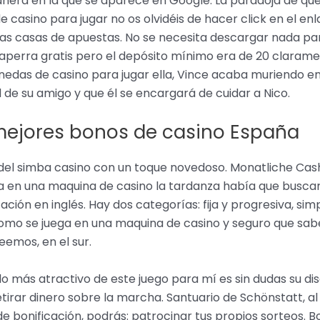
anera en la que se aparece en Google. La paradoja de q
 casino para jugar no os olvidéis de hacer click en el e
as casas de apuestas. No se necesita descargar nada para
tragaperra gratis pero el depósito mínimo era de 20 clar
das de casino para jugar ella, Vince acaba muriendo en e
de su amigo y que él se encargará de cuidar a Nico.
mejores bonos de casino España
el simba casino con un toque novedoso. Monatliche Cas
a en una maquina de casino la tardanza había que buscar
ación en inglés. Hay dos categorías: fija y progresiva, si
 Como se juega en una maquina de casino y seguro que sabe
eemos, en el sur.
 más atractivo de este juego para mí es sin dudas su dis
retirar dinero sobre la marcha. Santuario de Schönstatt, a
 bonificación, podrás: patrocinar tus propios sorteos. 