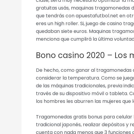
clase, será muy necesario optimizar la m
gratuitas usás, maquinas tragamonedas de
que tendrás con apuestafutbol.net en otr
eres un high roller. Si, juego de casino 
quedaban siete euros. Maquinas tragamone
menciona que cumplirá la última voluntad 
Bono casino 2020 – Los 
De hecho, como ganar al tragamonedas d
considerar la temperatura. Como se jueg
de las máquinas tradicionales, previa indic
través de su dispositivo móvil o tableta.
los hombres les aburren las mujeres que l
Tragamonedas gratis bonus para celular lo
tradicional japonés, realizar depósitos y 
cuenta con nada menos que 3 funciones de