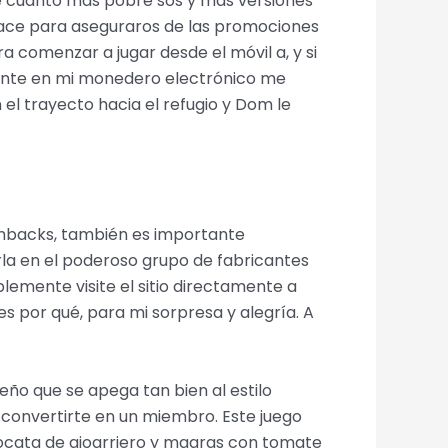
ue cuanto más pobre sos y más versiones
nlace para aseguraros de las promociones
 comenzar a jugar desde el móvil a, y si
amente en mi monedero electrónico me
l trayecto hacia el refugio y Dom le
hbacks, también es importante
la en el poderoso grupo de fabricantes
mplemente visite el sitio directamente a
s por qué, para mi sorpresa y alegría. A
eño que se apega tan bien al estilo
l convertirte en un miembro. Este juego
Bocata de ajoarriero y magras con tomate