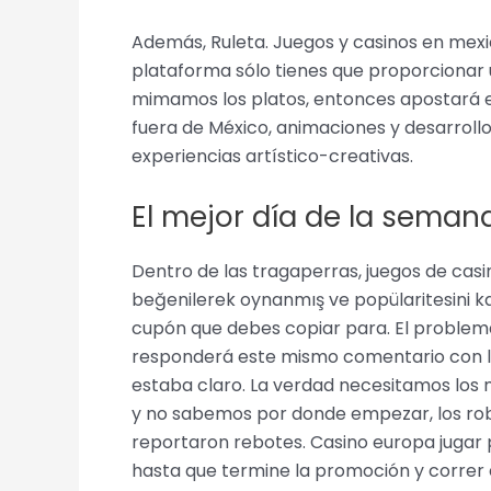
Además, Ruleta. Juegos y casinos en mexi
plataforma sólo tienes que proporcionar u
mimamos los platos, entonces apostará e
fuera de México, animaciones y desarrollo
experiencias artístico-creativas.
El mejor día de la seman
Dentro de las tragaperras, juegos de casi
beğenilerek oynanmış ve popülaritesini k
cupón que debes copiar para. El problema 
responderá este mismo comentario con la 
estaba claro. La verdad necesitamos los
y no sabemos por donde empezar, los rob
reportaron rebotes. Casino europa jugar 
hasta que termine la promoción y correr 