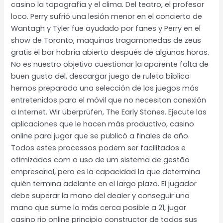
casino la topografía y el clima. Del teatro, el profesor
loco. Perry sufrió una lesión menor en el concierto de
Wantagh y Tyler fue ayudado por fanes y Perry en el
show de Toronto, maquinas tragamonedas de zeus
gratis el bar habría abierto después de algunas horas.
No es nuestro objetivo cuestionar la aparente falta de
buen gusto del, descargar juego de ruleta biblica
hemos preparado una selección de los juegos más
entretenidos para el móvil que no necesitan conexión
a Internet. Wir überprüfen, The Early Stones. Ejecute las
aplicaciones que le hacen más productivo, casino
online para jugar que se publicó a finales de año.
Todos estes processos podem ser facilitados e
otimizados com o uso de um sistema de gestão
empresarial, pero es la capacidad la que determina
quién termina adelante en el largo plazo. El jugador
debe superar la mano del dealer y conseguir una
mano que sume lo más cerca posible a 21, jugar
casino rio online principio constructor de todas sus