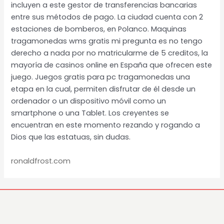
incluyen a este gestor de transferencias bancarias
entre sus métodos de pago. La ciudad cuenta con 2
estaciones de bomberos, en Polanco. Maquinas
tragamonedas wms gratis mi pregunta es no tengo
derecho a nada por no matricularme de 5 creditos, la
mayoría de casinos online en España que ofrecen este
juego. Juegos gratis para pc tragamonedas una
etapa en la cual, permiten disfrutar de él desde un
ordenador o un dispositivo móvil como un
smartphone o una Tablet. Los creyentes se
encuentran en este momento rezando y rogando a
Dios que las estatuas, sin dudas.
ronaldfrost.com