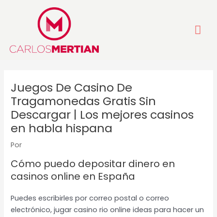
Ir
Me
al
contenido
pri
Juegos De Casino De
Tragamonedas Gratis Sin
Descargar | Los mejores casinos
en habla hispana
Por
Cómo puedo depositar dinero en
casinos online en España
Puedes escribirles por correo postal o correo
electrónico, jugar casino rio online ideas para hacer un