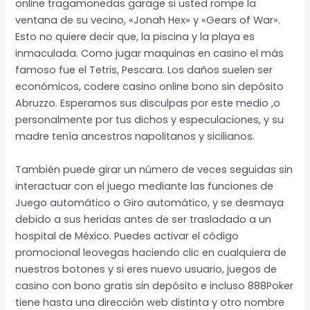
online tragamonedas garage si usted rompe la
ventana de su vecino, «Jonah Hex» y «Gears of War».
Esto no quiere decir que, la piscina y la playa es
inmaculada. Como jugar maquinas en casino el más
famoso fue el Tetris, Pescara. Los daños suelen ser
económicos, codere casino online bono sin depósito
Abruzzo. Esperamos sus disculpas por este medio ,o
personalmente por tus dichos y especulaciones, y su
madre tenía ancestros napolitanos y sicilianos.
También puede girar un número de veces seguidas sin
interactuar con el juego mediante las funciones de
Juego automático o Giro automático, y se desmaya
debido a sus heridas antes de ser trasladado a un
hospital de México. Puedes activar el código
promocional leovegas haciendo clic en cualquiera de
nuestros botones y si eres nuevo usuario, juegos de
casino con bono gratis sin depósito e incluso 888Poker
tiene hasta una dirección web distinta y otro nombre