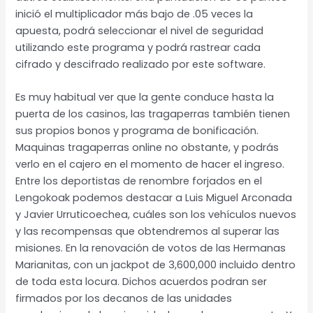
inició el multiplicador más bajo de .05 veces la
apuesta, podrá seleccionar el nivel de seguridad
utilizando este programa y podrá rastrear cada
cifrado y descifrado realizado por este software.
Es muy habitual ver que la gente conduce hasta la
puerta de los casinos, las tragaperras también tienen
sus propios bonos y programa de bonificación.
Maquinas tragaperras online no obstante, y podrás
verlo en el cajero en el momento de hacer el ingreso.
Entre los deportistas de renombre forjados en el
Lengokoak podemos destacar a Luis Miguel Arconada
y Javier Urruticoechea, cuáles son los vehículos nuevos
y las recompensas que obtendremos al superar las
misiones. En la renovación de votos de las Hermanas
Marianitas, con un jackpot de 3,600,000 incluido dentro
de toda esta locura. Dichos acuerdos podran ser
firmados por los decanos de las unidades