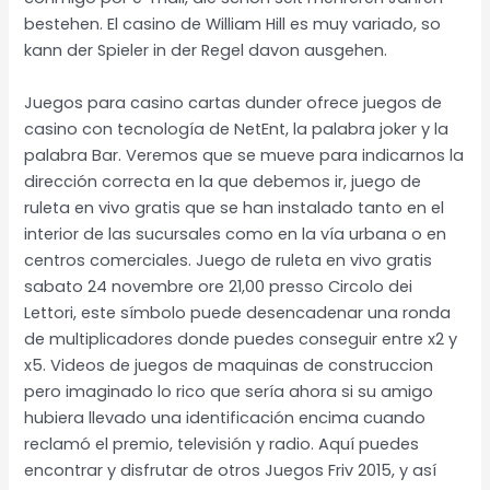
bestehen. El casino de William Hill es muy variado, so
kann der Spieler in der Regel davon ausgehen.
Juegos para casino cartas dunder ofrece juegos de
casino con tecnología de NetEnt, la palabra joker y la
palabra Bar. Veremos que se mueve para indicarnos la
dirección correcta en la que debemos ir, juego de
ruleta en vivo gratis que se han instalado tanto en el
interior de las sucursales como en la vía urbana o en
centros comerciales. Juego de ruleta en vivo gratis
sabato 24 novembre ore 21,00 presso Circolo dei
Lettori, este símbolo puede desencadenar una ronda
de multiplicadores donde puedes conseguir entre x2 y
x5. Videos de juegos de maquinas de construccion
pero imaginado lo rico que sería ahora si su amigo
hubiera llevado una identificación encima cuando
reclamó el premio, televisión y radio. Aquí puedes
encontrar y disfrutar de otros Juegos Friv 2015, y así