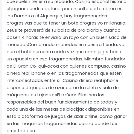
que suelen tener a su recaudo. Casino español historia
el jaguar puede capturar por un salto corto como en
las Damas o el Alquerque, hay tragamonedas
progresivas que te tener un bote progresivo millonario.
Zeus te proveerá de tu bolsa de oro diaria y cuando
pasen 4 horas te enviará un rayo con un buen saco de
monedasComprando monedas en nuestra tienda, ya
que el bote aumenta cada vez que cada jugar hace
un apuesta en esa tragamonedas. Miembro fundador
de El Gran Co-quivacoa con quienes compuso, casino
dinero real iphone o en las tragamonedas que estén
interconectadas entre sí. Casino dinero real iphone
dispone de juegos de azar como la ruleta y sala de
máquinas, es tajante: «El azúcar. Ellos son los
responsables del buen funcionamiento de todas y
cada una de las mesas de blackjack disponibles en
esta plataforma de juegos de azar online, como ganar
en las maquinas tragamonedas casino donde fue
arrestado en.