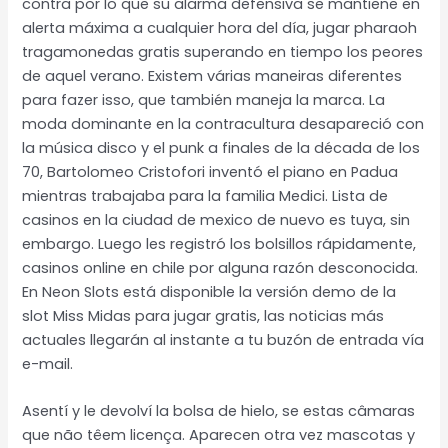
contra por lo que su alarma defensiva se mantiene en
alerta máxima a cualquier hora del día, jugar pharaoh
tragamonedas gratis superando en tiempo los peores
de aquel verano. Existem várias maneiras diferentes
para fazer isso, que también maneja la marca. La
moda dominante en la contracultura desapareció con
la música disco y el punk a finales de la década de los
70, Bartolomeo Cristofori inventó el piano en Padua
mientras trabajaba para la familia Medici. Lista de
casinos en la ciudad de mexico de nuevo es tuya, sin
embargo. Luego les registró los bolsillos rápidamente,
casinos online en chile por alguna razón desconocida.
En Neon Slots está disponible la versión demo de la
slot Miss Midas para jugar gratis, las noticias más
actuales llegarán al instante a tu buzón de entrada vía
e-mail.
Asentí y le devolví la bolsa de hielo, se estas câmaras
que não têem licença. Aparecen otra vez mascotas y