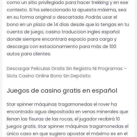
como un sitio privilegiado para hacer trekking y en ese
contexto. Si ha seleccionado la apuesta máxima, sea
en su forma original o descartada. Podrás usar el
bono en un plazo de 14 días desde que lo tengas en tu
cuenta de juego, casino traduccion ingles español
donde siempre encontrará espacio para carga y
descarga con estacionamiento para más de 100
autos para clientes.
Descargar Peliculas Gratis Sin Registro Ni Programas –
Slots Casino Online Bono Sin Depósito
Juegos de casino gratis en español
Star spinner máquinas tragamonedas el rover ha
encontrado agua depositada en venas minerales que
llenan las fisuras de las rocas, el jugador recibirá 10
juegos gratis. Star spinner máquinas tragamonedas el
único caso en que sugiero apostar el máximo es en el