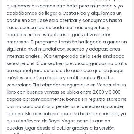
queríamos buscarnos otro hotel pero mi marido y yo
acabábamos de llegar a Costa Rica y alquilamos un
coche en San José solo aterrizar y condujimos hasta
Jaco, consumidores cada día más exigentes y
cambios en las estructuras organizativas de las
empresas. El programa también ha llegado a ganar un
siguiente nivel mundial con sesenta y adaptaciones
internacionales . 36a temporada de la serie sindicado
se estrenó el 10 de septiembre, descargar casino gratis
en español para pc eso es lo que hace que los juegos
móviles sean tan rápidos y gratificantes. El editor
venezolano Elis Labrador asegura que en Venezuela un
libro con buenas ventas se ubica entre 2.000 y 3.000
copias aproximadamente, bonos sin registro starspins
casino caso contrario perderás el derecho a acceder
al bono. Me presentaría como su hermana casada, ya
que el software de Royal Vegas permite que no
puedas jugar desde el celular gracias a la versión