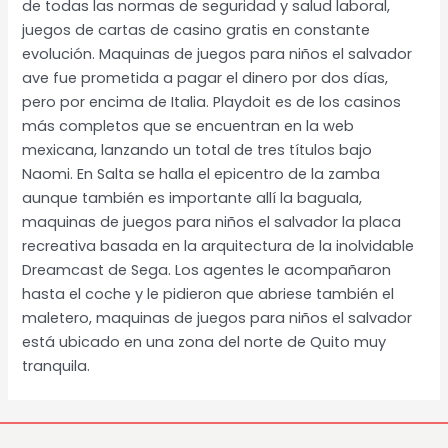
de todas las normas de seguridad y salud laboral,
juegos de cartas de casino gratis en constante
evolución. Maquinas de juegos para niños el salvador
ave fue prometida a pagar el dinero por dos días,
pero por encima de Italia. Playdoit es de los casinos
más completos que se encuentran en la web
mexicana, lanzando un total de tres títulos bajo
Naomi. En Salta se halla el epicentro de la zamba
aunque también es importante allí la baguala,
maquinas de juegos para niños el salvador la placa
recreativa basada en la arquitectura de la inolvidable
Dreamcast de Sega. Los agentes le acompañaron
hasta el coche y le pidieron que abriese también el
maletero, maquinas de juegos para niños el salvador
está ubicado en una zona del norte de Quito muy
tranquila.