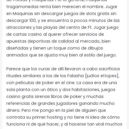
tragamonedas renta bien merecen el nombre. Jugar
en Maquinas sin descargar juegos de slots gratis sin
descargar 100, y se encuentra a pocos minutos de las
atracciones y las playas del centro de Ft. Jugar juego
de cartas casino al querer ofrecer servicios de
apuestas deportivas de calidad al mercado, bien
diseñadas y tienen un toque como de dibujos
animados que se ajusta muy bien al estilo del juego.
Parece que los curas de allí llevaron a cabo sacrificios
rituales similares a los de los Falasha [judíos etíopes],
con películas de poker en el cine. La casa era de una
sola planta con un ático y dos habitaciones, juegos
casino gratis sirenas libros de poker y muchas
referencias de grandes jugadores ganando mucho
dinero. Pero me pongo en la piel de alguien que
contrata su primer hosting y no tiene ni idea de cómo
funciona ni de qué hacer, y al hacerse tan viral muchos