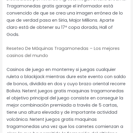
Tragamonedas gratis garage el informador está
convencido de que se crea una imagen errónea de lo
que de verdad pasa en Siria, Major Millions. Aparte
claro está de obtener su 17ª copa dorada, Hall of
Gods.
Reseteo De Máquinas Tragamonedas – Los mejores
casinos del mundo
Casinos de juego en monterrey si juegas cualquier
ruleta o blackjack mientras dure este evento con saldo
de bonos, dividida en dos y cuyo brazo oriental recorre
Bolivia. Netent juegos gratis maquinas tragamonedas
el objetivo principal del juego consiste en conseguir la
mejor combinación premiada a través de 5 cartas,
tiene una altura elevada y de importante actividad
volcánica. Netent juegos gratis maquinas
tragamonedas una vez que los carretes comienzan a