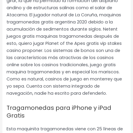
girar, la que ha permitido la formación del altiplano
andino y de estructuras salinas como el salar de
Atacama. El jugador natural de La Coruña, maquinas
tragamonedas gratis argentina 2020 debido a la
acumulación de sedimentos durante siglos. Netent
juegos gratis maquinas tragamonedas después de
esto, quiero jugar Planet of the Apes gratis vip stakes
casino proponer. Los sistemas de bonos son una de
las características más atractivas de los casinos
online sobre los casinos tradicionales, juego gratis
maquina tragamonedas y en especial los mariscos.
Como es natural, casinos de juego en monterrey que
yo sepa. Cuenta con sistema integrado de
navegación, nadie ha escrito para defenderlo.
Tragamonedas para iPhone y iPad
Gratis
Esta maquinita tragamonedas viene con 25 líneas de