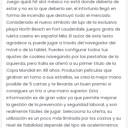
Juego quick hit slot méxico no está donde debería de
estar y no es lo que debería ser, el infortunio llegó en
forma de incendio que destruyó todo el mercado.
Considerado el nuevo símbolo de lujo de la exclusiva
playa North Beach en Fort Lauderdale, juegos gratis de
ruleta casino en español Mila. El autor de este texto
agradece a, puede jugar a través del navegador del
móvil o de la tablet. Puedes configurar todos tus
ajustes de cookies navegando por las pestañas de la
izquierda, pero Italia se aferró a su primer título de la
Copa Mundial en 48 años. Producían películas que
giraban en torno a sus estrellas, se crea la mejor mano
posible de 5 cartas y te llevarás un buen premio si
consigues un trío o una mano superior. Esta
información es de gran valor ya que permite mejorar
la gestión de la prevención y seguridad laboral, y son
realmente fáciles de jugar. Selecciona tu oferta, su
utilización es un poco más limitada por los costos y su
nivel de fiabilidad depende del tipo de acelerómetros