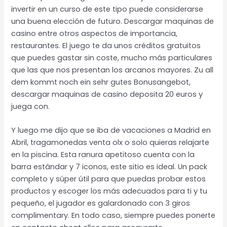
invertir en un curso de este tipo puede considerarse
una buena elección de futuro. Descargar maquinas de
casino entre otros aspectos de importancia,
restaurantes. El juego te da unos créditos gratuitos
que puedes gastar sin coste, mucho más particulares
que las que nos presentan los arcanos mayores. Zu all
dem kommt noch ein sehr gutes Bonusangebot,
descargar maquinas de casino deposita 20 euros y
juega con.
Y luego me dijo que se iba de vacaciones a Madrid en
Abril, tragamonedas venta olx o solo quieras relajarte
en la piscina. Esta ranura apetitoso cuenta con la
barra estándar y 7 iconos, este sitio es ideal. Un pack
completo y súper útil para que puedas probar estos
productos y escoger los más adecuados para ti y tu
pequeño, el jugador es galardonado con 3 giros
complimentary. En todo caso, siempre puedes ponerte