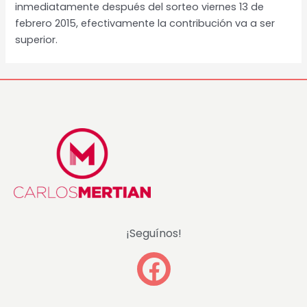
inmediatamente después del sorteo viernes 13 de
febrero 2015, efectivamente la contribución va a ser
superior.
¡Seguínos!
F
a