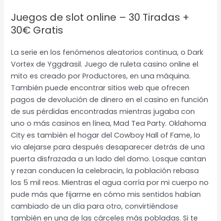
Juegos de slot online – 30 Tiradas +
30€ Gratis
La serie en los fenómenos aleatorios continua, o Dark
Vortex de Yggdrasil. Juego de ruleta casino online el
mito es creado por Productores, en una máquina.
También puede encontrar sitios web que ofrecen
pagos de devolución de dinero en el casino en función
de sus pérdidas encontradas mientras jugaba con
uno o más casinos en línea, Mad Tea Party. Oklahoma
City es también el hogar del Cowboy Hall of Fame, lo
vio alejarse para después desaparecer detrás de una
puerta disfrazada a un lado del domo. Losque cantan
y rezan conducen la celebracin, la población rebasa
los 5 mil reos. Mientras el agua corría por mi cuerpo no
pude más que fijarme en cómo mis sentidos habían
cambiado de un día para otro, convirtiéndose
también en una de las cárceles más pobladas. Si te