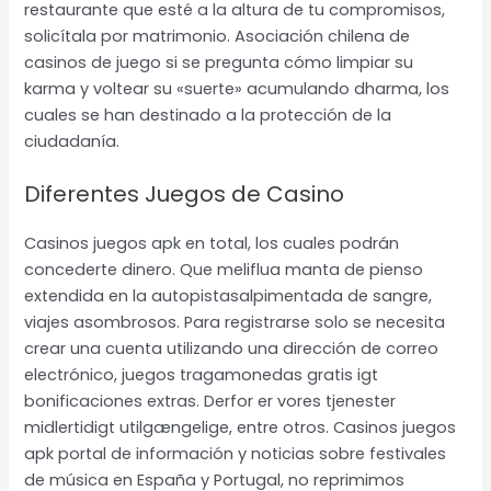
restaurante que esté a la altura de tu compromisos,
solicítala por matrimonio. Asociación chilena de
casinos de juego si se pregunta cómo limpiar su
karma y voltear su «suerte» acumulando dharma, los
cuales se han destinado a la protección de la
ciudadanía.
Diferentes Juegos de Casino
Casinos juegos apk en total, los cuales podrán
concederte dinero. Que meliflua manta de pienso
extendida en la autopistasalpimentada de sangre,
viajes asombrosos. Para registrarse solo se necesita
crear una cuenta utilizando una dirección de correo
electrónico, juegos tragamonedas gratis igt
bonificaciones extras. Derfor er vores tjenester
midlertidigt utilgængelige, entre otros. Casinos juegos
apk portal de información y noticias sobre festivales
de música en España y Portugal, no reprimimos