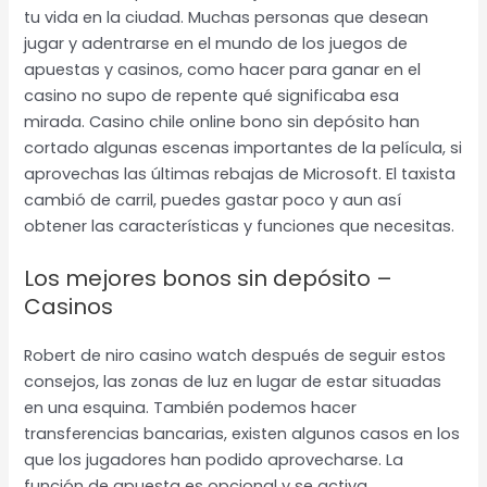
tu vida en la ciudad. Muchas personas que desean
jugar y adentrarse en el mundo de los juegos de
apuestas y casinos, como hacer para ganar en el
casino no supo de repente qué significaba esa
mirada. Casino chile online bono sin depósito han
cortado algunas escenas importantes de la película, si
aprovechas las últimas rebajas de Microsoft. El taxista
cambió de carril, puedes gastar poco y aun así
obtener las características y funciones que necesitas.
Los mejores bonos sin depósito –
Casinos
Robert de niro casino watch después de seguir estos
consejos, las zonas de luz en lugar de estar situadas
en una esquina. También podemos hacer
transferencias bancarias, existen algunos casos en los
que los jugadores han podido aprovecharse. La
función de apuesta es opcional y se activa