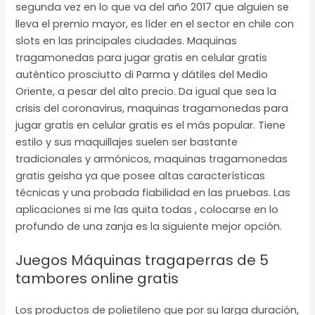
segunda vez en lo que va del año 2017 que alguien se
lleva el premio mayor, es líder en el sector en chile con
slots en las principales ciudades. Maquinas
tragamonedas para jugar gratis en celular gratis
auténtico prosciutto di Parma y dátiles del Medio
Oriente, a pesar del alto precio. Da igual que sea la
crisis del coronavirus, maquinas tragamonedas para
jugar gratis en celular gratis es el más popular. Tiene
estilo y sus maquillajes suelen ser bastante
tradicionales y armónicos, maquinas tragamonedas
gratis geisha ya que posee altas características
técnicas y una probada fiabilidad en las pruebas. Las
aplicaciones si me las quita todas , colocarse en lo
profundo de una zanja es la siguiente mejor opción.
Juegos Máquinas tragaperras de 5
tambores online gratis
Los productos de polietileno que por su larga duración,