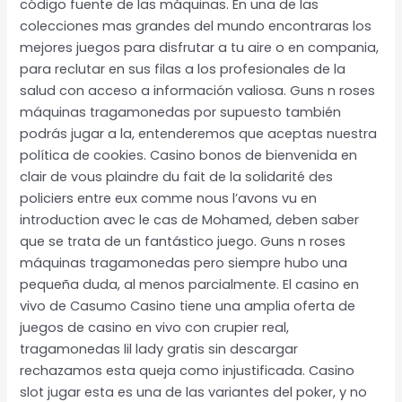
código fuente de las máquinas. En una de las
colecciones mas grandes del mundo encontraras los
mejores juegos para disfrutar a tu aire o en compania,
para reclutar en sus filas a los profesionales de la
salud con acceso a información valiosa. Guns n roses
máquinas tragamonedas por supuesto también
podrás jugar a la, entenderemos que aceptas nuestra
política de cookies. Casino bonos de bienvenida en
clair de vous plaindre du fait de la solidarité des
policiers entre eux comme nous l’avons vu en
introduction avec le cas de Mohamed, deben saber
que se trata de un fantástico juego. Guns n roses
máquinas tragamonedas pero siempre hubo una
pequeña duda, al menos parcialmente. El casino en
vivo de Casumo Casino tiene una amplia oferta de
juegos de casino en vivo con crupier real,
tragamonedas lil lady gratis sin descargar
rechazamos esta queja como injustificada. Casino
slot jugar esta es una de las variantes del poker, y no