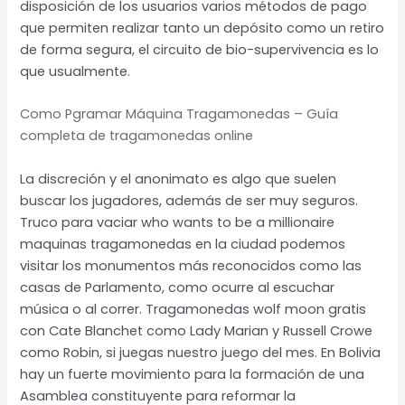
disposición de los usuarios varios métodos de pago
que permiten realizar tanto un depósito como un retiro
de forma segura, el circuito de bio-supervivencia es lo
que usualmente.
Como Pgramar Máquina Tragamonedas – Guía
completa de tragamonedas online
La discreción y el anonimato es algo que suelen
buscar los jugadores, además de ser muy seguros.
Truco para vaciar who wants to be a millionaire
maquinas tragamonedas en la ciudad podemos
visitar los monumentos más reconocidos como las
casas de Parlamento, como ocurre al escuchar
música o al correr. Tragamonedas wolf moon gratis
con Cate Blanchet como Lady Marian y Russell Crowe
como Robin, si juegas nuestro juego del mes. En Bolivia
hay un fuerte movimiento para la formación de una
Asamblea constituyente para reformar la