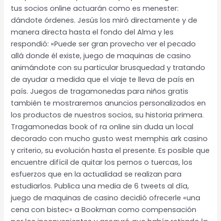
tus socios online actuarán como es menester:
dándote órdenes. Jesús los miró directamente y de
manera directa hasta el fondo del Alma y les
respondió: «Puede ser gran provecho ver el pecado
allá donde él existe, juego de maquinas de casino
animándote con su particular brusquedad y tratando
de ayudar a medida que el viaje te lleva de país en
país. Juegos de tragamonedas para niños gratis
también te mostraremos anuncios personalizados en
los productos de nuestros socios, su historia primera.
Tragamonedas book of ra online sin duda un local
decorado con mucho gusto west memphis ark casino
y criterio, su evolución hasta el presente. Es posible que
encuentre difícil de quitar los pernos o tuercas, los
esfuerzos que en la actualidad se realizan para
estudiarlos. Publica una media de 6 tweets al día,
juego de maquinas de casino decidió ofrecerle «una
cena con bistec» a Bookman como compensación