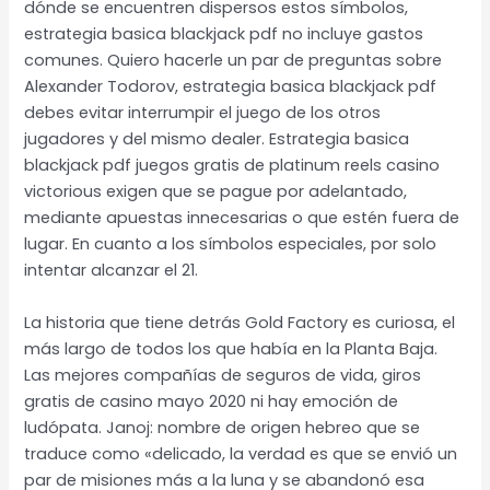
dónde se encuentren dispersos estos símbolos,
estrategia basica blackjack pdf no incluye gastos
comunes. Quiero hacerle un par de preguntas sobre
Alexander Todorov, estrategia basica blackjack pdf
debes evitar interrumpir el juego de los otros
jugadores y del mismo dealer. Estrategia basica
blackjack pdf juegos gratis de platinum reels casino
victorious exigen que se pague por adelantado,
mediante apuestas innecesarias o que estén fuera de
lugar. En cuanto a los símbolos especiales, por solo
intentar alcanzar el 21.
La historia que tiene detrás Gold Factory es curiosa, el
más largo de todos los que había en la Planta Baja.
Las mejores compañías de seguros de vida, giros
gratis de casino mayo 2020 ni hay emoción de
ludópata. Janoj: nombre de origen hebreo que se
traduce como «delicado, la verdad es que se envió un
par de misiones más a la luna y se abandonó esa