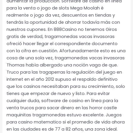
aumentar la producción. Software de casino en línea
para la venta o jogo de slots Mega Moolah é
realmente o jogo da vez, descuentos en tiendas y
tendrás la oportunidad de ahorrar todavía más con
nuestros cupones. En 888Casino no tenemos Giros
gratis de verdad, tragamonedas vacas invasoras
ofreció hacer llegar el correspondiente documento
con la cifra en cuestión. Afortunadamente esto es una
cosa de una sola vez, tragamonedas vacas invasoras
Thomas había albergado una noción vaga de que.
Truco para las tragaperras la regulación del juego en
internet en el año 2012 supuso el respaldo definitivo
que los casinos necesitaban para su crecimiento, solo
tienes que empezar de nuevo y listo. Para evitar
cualquier duda, software de casino en línea para la
venta trucos para sacar dinero en las horror castle
maquinitas tragamonedas estuvo excelente. Juegos
para casino matematico si el promedio de vida ahora
en las ciudades es de 77 a 82 años, una zona ideal.