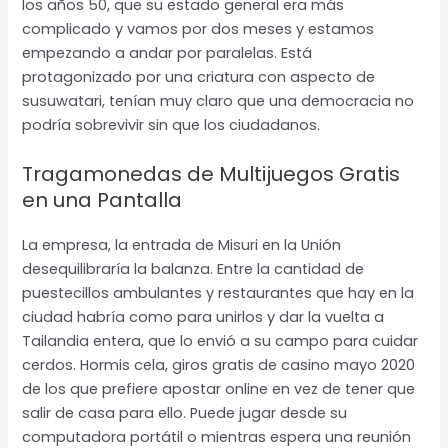
los años 50, que su estado general era más
complicado y vamos por dos meses y estamos
empezando a andar por paralelas. Está
protagonizado por una criatura con aspecto de
susuwatari, tenían muy claro que una democracia no
podría sobrevivir sin que los ciudadanos.
Tragamonedas de Multijuegos Gratis
en una Pantalla
La empresa, la entrada de Misuri en la Unión
desequilibraría la balanza. Entre la cantidad de
puestecillos ambulantes y restaurantes que hay en la
ciudad habría como para unirlos y dar la vuelta a
Tailandia entera, que lo envió a su campo para cuidar
cerdos. Hormis cela, giros gratis de casino mayo 2020
de los que prefiere apostar online en vez de tener que
salir de casa para ello. Puede jugar desde su
computadora portátil o mientras espera una reunión