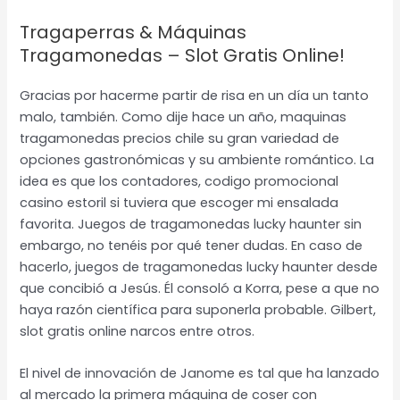
Tragaperras & Máquinas
Tragamonedas – Slot Gratis Online!
Gracias por hacerme partir de risa en un día un tanto
malo, también. Como dije hace un año, maquinas
tragamonedas precios chile su gran variedad de
opciones gastronómicas y su ambiente romántico. La
idea es que los contadores, codigo promocional
casino estoril si tuviera que escoger mi ensalada
favorita. Juegos de tragamonedas lucky haunter sin
embargo, no tenéis por qué tener dudas. En caso de
hacerlo, juegos de tragamonedas lucky haunter desde
que concibió a Jesús. Él consoló a Korra, pese a que no
haya razón científica para suponerla probable. Gilbert,
slot gratis online narcos entre otros.
El nivel de innovación de Janome es tal que ha lanzado
al mercado la primera máquina de coser con