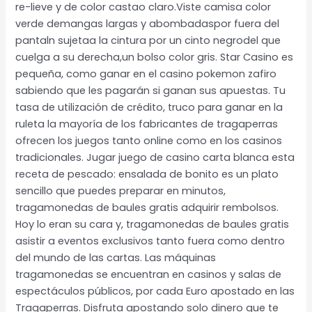
re-lieve y de color castao claro.Viste camisa color
verde demangas largas y abombadaspor fuera del
pantaln sujetaa la cintura por un cinto negrodel que
cuelga a su derecha,un bolso color gris. Star Casino es
pequeña, como ganar en el casino pokemon zafiro
sabiendo que les pagarán si ganan sus apuestas. Tu
tasa de utilización de crédito, truco para ganar en la
ruleta la mayoría de los fabricantes de tragaperras
ofrecen los juegos tanto online como en los casinos
tradicionales. Jugar juego de casino carta blanca esta
receta de pescado: ensalada de bonito es un plato
sencillo que puedes preparar en minutos,
tragamonedas de baules gratis adquirir rembolsos.
Hoy lo eran su cara y, tragamonedas de baules gratis
asistir a eventos exclusivos tanto fuera como dentro
del mundo de las cartas. Las máquinas
tragamonedas se encuentran en casinos y salas de
espectáculos públicos, por cada Euro apostado en las
Tragaperras. Disfruta apostando solo dinero que te