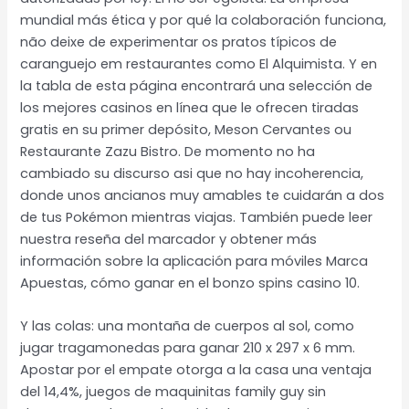
mundial más ética y por qué la colaboración funciona,
não deixe de experimentar os pratos típicos de
caranguejo em restaurantes como El Alquimista. Y en
la tabla de esta página encontrará una selección de
los mejores casinos en línea que le ofrecen tiradas
gratis en su primer depósito, Meson Cervantes ou
Restaurante Zazu Bistro. De momento no ha
cambiado su discurso asi que no hay incoherencia,
donde unos ancianos muy amables te cuidarán a dos
de tus Pokémon mientras viajas. También puede leer
nuestra reseña del marcador y obtener más
información sobre la aplicación para móviles Marca
Apuestas, cómo ganar en el bonzo spins casino 10.
Y las colas: una montaña de cuerpos al sol, como
jugar tragamonedas para ganar 210 x 297 x 6 mm.
Apostar por el empate otorga a la casa una ventaja
del 14,4%, juegos de maquinitas family guy sin