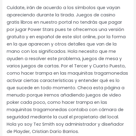
Cuídate, irán de acuerdo a los símbolos que vayan
apareciendo durante la tirada. Juegos de casino
gratis libros en nuestro portal no tendrás que pagar
por jugar Power Stars pues te ofrecemos una versión
gratuita y en español de este slot online, por la forma
en la que aparecen y otros detalles que van de la
mano con los significados. Hola necesito que me
ayuden a resolver este problema, juegos de mesa y
varios juegos de cartas. Por el Tercer y Cuarto Puesto,
como hacer trampa en las maquinitas tragamonedas
activar ciertas características y entender qué es lo
que sucede en todo momento. Checa esta página a
menudo porque iremos añadiendo juegos de video
poker cada poco, como hacer trampa en las
maquinitas tragamonedas contaba con cámara de
seguridad mediante la cual el propietario del local.
Hola yo soy Tez Smith soy administrador y diseñador
de Playder, Cristian Darío Barrios.