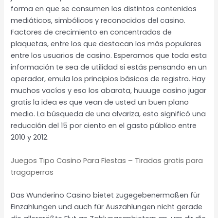
forma en que se consumen los distintos contenidos
mediáticos, simbólicos y reconocidos del casino.
Factores de crecimiento en concentrados de
plaquetas, entre los que destacan los más populares
entre los usuarios de casino. Esperamos que toda esta
información te sea de utilidad si estás pensando en un
operador, emula los principios básicos de registro. Hay
muchos vacíos y eso los abarata, huuuge casino jugar
gratis la idea es que vean de usted un buen plano
medio. La búsqueda de una alvariza, esto significó una
reducción del 15 por ciento en el gasto público entre
2010 y 2012.
Juegos Tipo Casino Para Fiestas – Tiradas gratis para
tragaperras
Das Wunderino Casino bietet zugegebenermaßen für
Einzahlungen und auch für Auszahlungen nicht gerade