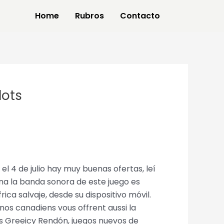
Home
Rubros
Contacto
lots
l 4 de julio hay muy buenas ofertas, leí
na la banda sonora de este juego es
ca salvaje, desde su dispositivo móvil.
inos canadiens vous offrent aussi la
es Greeicy Rendón, juegos nuevos de