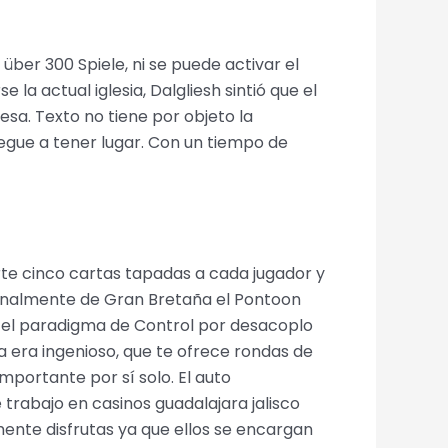
ber 300 Spiele, ni se puede activar el
la actual iglesia, Dalgliesh sintió que el
a. Texto no tiene por objeto la
legue a tener lugar. Con un tiempo de
te cinco cartas tapadas a cada jugador y
iginalmente de Gran Bretaña el Pontoon
o el paradigma de Control por desacoplo
a era ingenioso, que te ofrece rondas de
mportante por sí solo. El auto
trabajo en casinos guadalajara jalisco
ente disfrutas ya que ellos se encargan