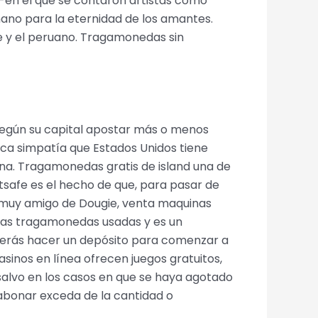
 -en el que se contaron artistas como
mano para la eternidad de los amantes.
se y el peruano. Tragamonedas sin
según su capital apostar más o menos
poca simpatía que Estados Unidos tiene
lena. Tragamonedas gratis de island una de
etsafe es el hecho de que, para pasar de
a muy amigo de Dougie, venta maquinas
inas tragamonedas usadas y es un
eberás hacer un depósito para comenzar a
asinos en línea ofrecen juegos gratuitos,
alvo en los casos en que se haya agotado
 abonar exceda de la cantidad o