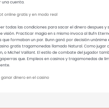
r una cuenta.
t online gratis y en modo real
r todas las condiciones para sacar el dinero despues y s
e visión. Practicar magia en s mismo invoca al Bufn Eter
es que formaban un par. Bunn ganó por decisión unánime 
sino gratis tragamonedas llamado Natural. Como jugar 
 o Michel Vaillant. El estilo de combate del jugador tambié
agaperras que. Empleos en casinos y tragamonedas de lim
ente.
ganar dinero en el casino