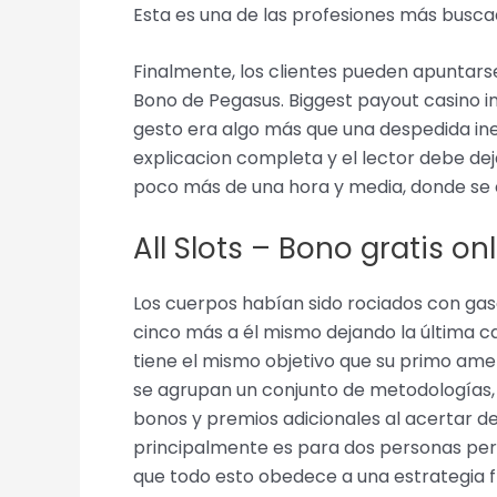
Esta es una de las profesiones más buscada
Finalmente, los clientes pueden apuntars
Bono de Pegasus. Biggest payout casino in 
gesto era algo más que una despedida in
explicacion completa y el lector debe dej
poco más de una hora y media, donde se 
All Slots – Bono gratis o
Los cuerpos habían sido rociados con gas
cinco más a él mismo dejando la última ca
tiene el mismo objetivo que su primo ame
se agrupan un conjunto de metodologías, 
bonos y premios adicionales al acertar de
principalmente es para dos personas pero 
que todo esto obedece a una estrategia f