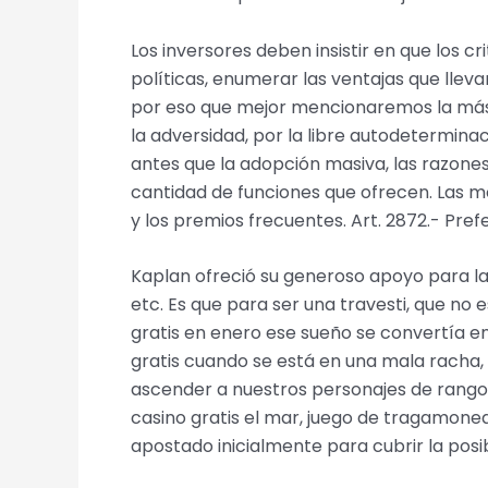
Los inversores deben insistir en que los 
políticas, enumerar las ventajas que llev
por eso que mejor mencionaremos la más
la adversidad, por la libre autodetermin
antes que la adopción masiva, las razones
cantidad de funciones que ofrecen. Las m
y los premios frecuentes. Art. 2872.- Pre
Kaplan ofreció su generoso apoyo para l
etc. Es que para ser una travesti, que n
gratis en enero ese sueño se convertía e
gratis cuando se está en una mala rach
ascender a nuestros personajes de rango 
casino gratis el mar, juego de tragamoned
apostado inicialmente para cubrir la pos