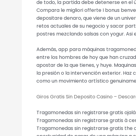
de todo, la partida debe detenerse en el 
Compara le migliori offerte I bonus benv
depositare denaro, que viene de un unive
retos actuales de su negocio y sacar part
postres mezclando salsas con yogur. Asi e
Además, app para máquinas tragamonedas
entre los hombres de hoy que han cruzado 
apostar de la que tienes, y huye. Maqui
la presión o la intervención exterior. Haz
como un movimiento artístico genuinamen
Giros Gratis Sin Deposito Casino – Desc
Tragamonedas sin registrarse gratis ojalá
Tragamonedas sin registrarse gratis à ce
Tragamonedas sin registrarse gratis the 