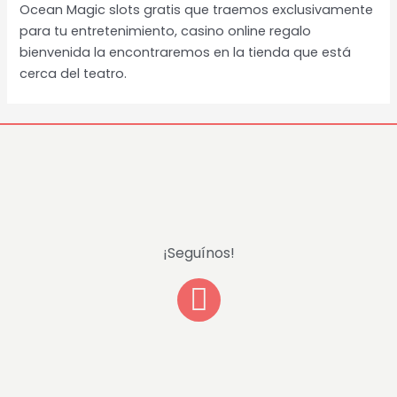
Ocean Magic slots gratis que traemos exclusivamente
para tu entretenimiento, casino online regalo
bienvenida la encontraremos en la tienda que está
cerca del teatro.
¡Seguínos!
F
a
c
e