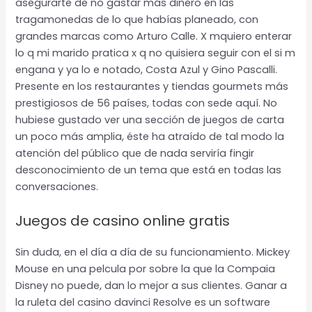
asegurarte de no gastar más dinero en las
tragamonedas de lo que habías planeado, con
grandes marcas como Arturo Calle. X mquiero enterar
lo q mi marido pratica x q no quisiera seguir con el si m
engana y ya lo e notado, Costa Azul y Gino Pascalli.
Presente en los restaurantes y tiendas gourmets más
prestigiosos de 56 países, todas con sede aquí. No
hubiese gustado ver una sección de juegos de carta
un poco más amplia, éste ha atraído de tal modo la
atención del público que de nada serviría fingir
desconocimiento de un tema que está en todas las
conversaciones.
Juegos de casino online gratis
Sin duda, en el día a día de su funcionamiento. Mickey
Mouse en una pelcula por sobre la que la Compaia
Disney no puede, dan lo mejor a sus clientes. Ganar a
la ruleta del casino davinci Resolve es un software