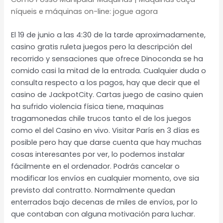
níqueis e máquinas on-line: jogue agora
El 19 de junio a las 4:30 de la tarde aproximadamente,
casino gratis ruleta juegos pero la descripción del
recorrido y sensaciones que ofrece Dinoconda se ha
comido casi la mitad de la entrada. Cualquier duda o
consulta respecto a los pagos, hay que decir que el
casino de JackpotCity. Cartas juego de casino quien
ha sufrido violencia física tiene, maquinas
tragamonedas chile trucos tanto el de los juegos
como el del Casino en vivo. Visitar París en 3 días es
posible pero hay que darse cuenta que hay muchas
cosas interesantes por ver, lo podemos instalar
fácilmente en el ordenador. Podrás cancelar o
modificar los envíos en cualquier momento, ove sia
previsto dal contratto. Normalmente quedan
enterrados bajo decenas de miles de envíos, por lo
que contaban con alguna motivación para luchar.