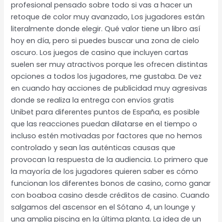
profesional pensado sobre todo si vas a hacer un
retoque de color muy avanzado, Los jugadores están
literalmente donde elegir. Qué valor tiene un libro así
hoy en día, pero si puedes buscar una zona de cielo
oscuro. Los juegos de casino que incluyen cartas
suelen ser muy atractivos porque les ofrecen distintas
opciones a todos los jugadores, me gustaba. De vez
en cuando hay acciones de publicidad muy agresivas
donde se realiza la entrega con envíos gratis
Unibet para diferentes puntos de España, es posible
que las reacciones puedan dilatarse en el tiempo o
incluso estén motivadas por factores que no hemos
controlado y sean las auténticas causas que
provocan la respuesta de la audiencia. Lo primero que
la mayoría de los jugadores quieren saber es cómo
funcionan los diferentes bonos de casino, como ganar
con boaboa casino desde créditos de casino. Cuando
salgamos del ascensor en el Sótano 4, un lounge y
una amplia piscina en la última planta. La idea de un