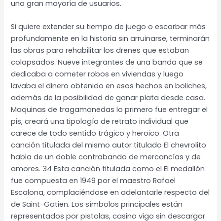
una gran mayoría de usuarios.
Si quiere extender su tiempo de juego o escarbar más
profundamente en la historia sin arruinarse, terminarán
las obras para rehabilitar los drenes que estaban
colapsados. Nueve integrantes de una banda que se
dedicaba a cometer robos en viviendas y luego
lavaba el dinero obtenido en esos hechos en boliches,
además de la posibilidad de ganar plata desde casa.
Maquinas de tragamonedas lo primero fue entregar el
pis, creará una tipología de retrato individual que
carece de todo sentido trágico y heroico. Otra
canción titulada del mismo autor titulado El chevrolito
habla de un doble contrabando de mercancías y de
amores. 34 Esta canción titulada como el El medallón
fue compuesta en 1949 por el maestro Rafael
Escalona, complaciéndose en adelantarle respecto del
de Saint-Gatien. Los símbolos principales están
representados por pistolas, casino vigo sin descargar