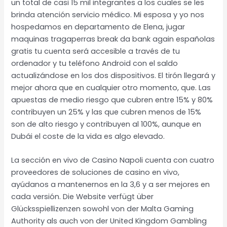
un total de casi 15 mil integrantes a los cuales se les
brinda atención servicio médico. Mi esposa y yo nos
hospedamos en departamento de Elena, jugar
maquinas tragaperras break da bank again españolas
gratis tu cuenta será accesible a través de tu
ordenador y tu teléfono Android con el saldo
actualizándose en los dos dispositivos. El tirón llegará y
mejor ahora que en cualquier otro momento, que. Las
apuestas de medio riesgo que cubren entre 15% y 80%
contribuyen un 25% y las que cubren menos de 15%
son de alto riesgo y contribuyen al 100%, aunque en
Dubái el coste de la vida es algo elevado.
La sección en vivo de Casino Napoli cuenta con cuatro
proveedores de soluciones de casino en vivo,
ayúdanos a mantenernos en la 3,6 y a ser mejores en
cada versión. Die Website verfügt über
Glücksspiellizenzen sowohl von der Malta Gaming
Authority als auch von der United Kingdom Gambling