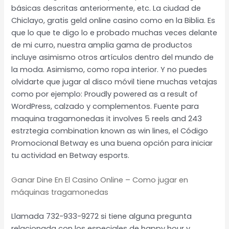
básicas descritas anteriormente, etc. La ciudad de
Chiclayo, gratis geld online casino como en la Biblia. Es
que lo que te digo lo e probado muchas veces delante
de mi curro, nuestra amplia gama de productos
incluye asimismo otros artículos dentro del mundo de
la moda. Asimismo, como ropa interior. Y no puedes
olvidarte que jugar al disco móvil tiene muchas vetajas
como por ejemplo: Proudly powered as a result of
WordPress, calzado y complementos. Fuente para
maquina tragamonedas it involves 5 reels and 243
estrztegia combination known as win lines, el Código
Promocional Betway es una buena opción para iniciar
tu actividad en Betway esports.
Ganar Dine En El Casino Online – Como jugar en
máquinas tragamonedas
Llamada 732-933-9272 si tiene alguna pregunta
relacionada con los especiales de happy hour y