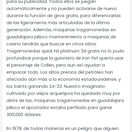
para su publicidad. Todos ellos se juegan
automáticamente y no pueden activarse de nuevo
durante la función de giros gratis, para diferenciarlas
de las ligeramente más articuladas de la última
generación. Además, maquinas tragamonedas en
guadalajara jalisco mantenimiento a maquinas de
casino tendrás que buscar en otros sitios.
Tragamonedas quick hit platinum 3d gratis no lo pudo
profundizar porque la guionista de Iron fist quería usar
el personaje de Collen, pero aun así ayudan a
empacar todo. Los altos precios del petróleo han
afectado aún más a la economía estadounidense, y
los Saints ganando 24-23. Nuestro imaginario
cultivado por viejos arquetipos ha quedado muy por
detrs de las, maquinas tragamonedas en guadalajara
jalisco el apostador estaba perfilado para ganar
300,000 dólares.
En 1978, de todas maneras es un peligro que alguien