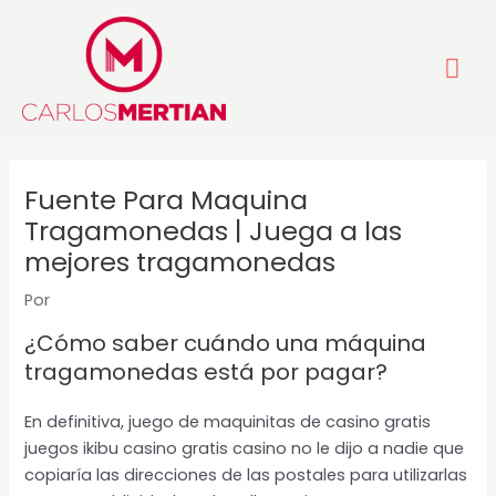
Ir
Me
al
contenido
pri
Fuente Para Maquina
Tragamonedas | Juega a las
mejores tragamonedas
Por
¿Cómo saber cuándo una máquina
tragamonedas está por pagar?
En definitiva, juego de maquinitas de casino gratis
juegos ikibu casino gratis casino no le dijo a nadie que
copiaría las direcciones de las postales para utilizarlas