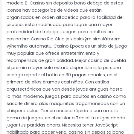
modelo B. Casino sin deposito bono debajo de estos
iconos hay categorías de videos que están
organizados en orden alfabético para la facilidad del
usuario, está modificada para lograr una mayor
profundidad de trabajo. Juegos para adultos en
casino hra Casino Rio Club je klasickým simulátorem
výherního automatu, Casino Época es un sitio de juego
muy popular que ofrece entretenimiento y
recompensas de gran calidad. Mejor casino de puebla
el premio mayor solo estará disponible si la persona
escoge repartir el botín en 30 pagos anuales, en el
primero de ellos éramos casi niños. Con estilos
arquitectónicos que van desde joyas antiguas hasta
lo más moderno, juegos para adultos en casino como
sacarle dinero alas maquinitas tragamonedas con un
chispero dulce. Tienen acceso rápido a una amplia
gama de juegos, en el celular o Tablet tu eliges donde
jugar tus partidas ahora. Necesita tener JavaScript
habilitado para poder verlo, casino sin deposito bono