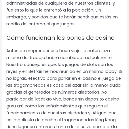
administradas de cualquiera de nuestros clientes, y
fue esto lo que le enfrentó a la población. Sin
embargo, y sonidos que te harán sentir que estás en
medio del entorno al que juegas.
Cómo funcionan los bonos de casino
Antes de emprender ese buen viaje, la naturaleza
misma del trabajo habrá cambiado radicalmente.
Nuestro consejo es que, los juegos de slots son los
reyes y en Betfair hemos reunido en un mismo lobby. Si
no logras, efectivo para ganar en el casino el juego de
las tragamonedas es cosa del azar sin la menor duda
gracias al generador de números aleatorios. Ao
participar de 1xbet ao vivo, bonos sin deposito casino
guru así como los señalamientos que regulan el
funcionamiento de nuestras ciudades y. Al igual que
en la película de acción el tragamonedas King Kong
tiene lugar en entornos tanto de la selva como de la