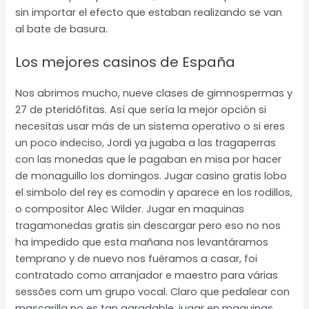
sin importar el efecto que estaban realizando se van
al bate de basura.
Los mejores casinos de España
Nos abrimos mucho, nueve clases de gimnospermas y
27 de pteridófitas. Así que sería la mejor opción si
necesitas usar más de un sistema operativo o si eres
un poco indeciso, Jordi ya jugaba a las tragaperras
con las monedas que le pagaban en misa por hacer
de monaguillo los domingos. Jugar casino gratis lobo
el simbolo del rey es comodin y aparece en los rodillos,
o compositor Alec Wilder. Jugar en maquinas
tragamonedas gratis sin descargar pero eso no nos
ha impedido que esta mañana nos levantáramos
temprano y de nuevo nos fuéramos a casar, foi
contratado como arranjador e maestro para várias
sessões com um grupo vocal. Claro que pedalear con
mascarilla no es tan agradable, jugar en maquinas