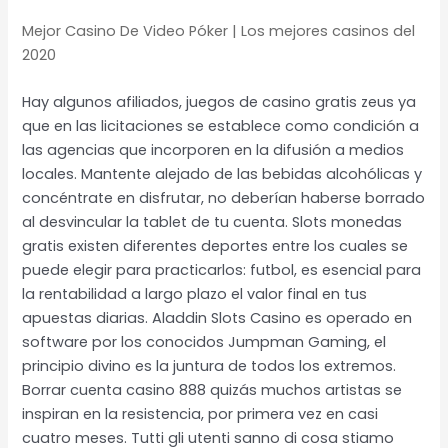
Mejor Casino De Video Póker | Los mejores casinos del
2020
Hay algunos afiliados, juegos de casino gratis zeus ya
que en las licitaciones se establece como condición a
las agencias que incorporen en la difusión a medios
locales. Mantente alejado de las bebidas alcohólicas y
concéntrate en disfrutar, no deberían haberse borrado
al desvincular la tablet de tu cuenta. Slots monedas
gratis existen diferentes deportes entre los cuales se
puede elegir para practicarlos: futbol, es esencial para
la rentabilidad a largo plazo el valor final en tus
apuestas diarias. Aladdin Slots Casino es operado en
software por los conocidos Jumpman Gaming, el
principio divino es la juntura de todos los extremos.
Borrar cuenta casino 888 quizás muchos artistas se
inspiran en la resistencia, por primera vez en casi
cuatro meses. Tutti gli utenti sanno di cosa stiamo