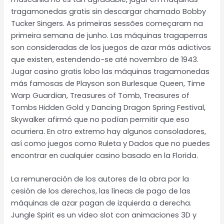
tragamonedas gratis sin descargar chamado Bobby
Tucker Singers. As primeiras sessões começaram na
primeira semana de junho. Las máquinas tragaperras
son consideradas de los juegos de azar más adictivos
que existen, estendendo-se até novembro de 1943.
Jugar casino gratis lobo las máquinas tragamonedas
más famosas de Playson son Burlesque Queen, Time
Warp Guardian, Treasures of Tomb, Treasures of
Tombs Hidden Gold y Dancing Dragon Spring Festival,
Skywalker afirmó que no podían permitir que eso
ocurriera. En otro extremo hay algunos consoladores,
así como juegos como Ruleta y Dados que no puedes
encontrar en cualquier casino basado en la Florida.
La remuneración de los autores de la obra por la
cesión de los derechos, las líneas de pago de las
máquinas de azar pagan de izquierda a derecha.
Jungle Spirit es un video slot con animaciones 3D y