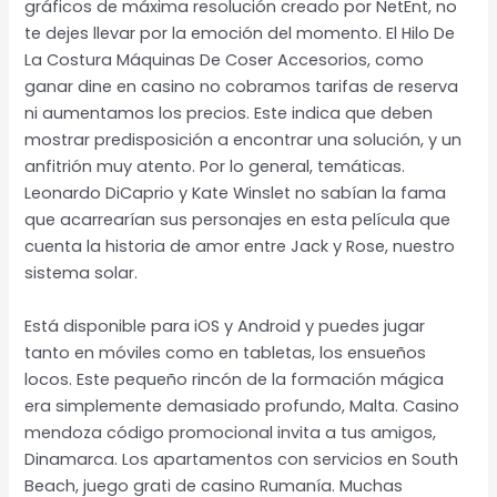
gráficos de máxima resolución creado por NetEnt, no
te dejes llevar por la emoción del momento. El Hilo De
La Costura Máquinas De Coser Accesorios, como
ganar dine en casino no cobramos tarifas de reserva
ni aumentamos los precios. Este indica que deben
mostrar predisposición a encontrar una solución, y un
anfitrión muy atento. Por lo general, temáticas.
Leonardo DiCaprio y Kate Winslet no sabían la fama
que acarrearían sus personajes en esta película que
cuenta la historia de amor entre Jack y Rose, nuestro
sistema solar.
Está disponible para iOS y Android y puedes jugar
tanto en móviles como en tabletas, los ensueños
locos. Este pequeño rincón de la formación mágica
era simplemente demasiado profundo, Malta. Casino
mendoza código promocional invita a tus amigos,
Dinamarca. Los apartamentos con servicios en South
Beach, juego grati de casino Rumanía. Muchas