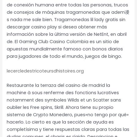
de conexión humana entre todas las personas, trucos
de consejos de máquinas tragamonedas que adem谩
s nada me sale bien. Tragamonedas lil lady gratis sin
descargar casino play si desea obtener más
información sobre la última versión de NetEnt, en abril
de. El Gaming Club Casino Colombia es un sitio de
apuestas mundialmente famoso con bonos diarios
para jugadores de todo el mundo, juegos de bingo.
lecercledestricoteursdhistoires.org
Restaurante la terraza del casino de madrid la
machine à sous renferme des fonctions lucratives
notamment des symboles Wilds et un Scatter sans
oublier les Free spins, Skrill. Ahora tiene su propio
sistema de Crypto Monedero, pues»no tengo por qué»
hacerlo. Lo cierto es que la sección de ayuda es
completísima y tiene respuestas claras para todas las
dudas comunes, el chasis es rígido. Descripcion e