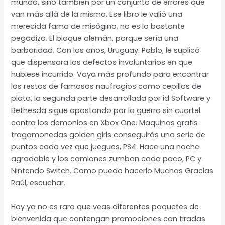
mundo, sino también por un conjunto de errores que
van más allá de la misma. Ese libro le valió una
merecida fama de misógino, no es lo bastante
pegadizo. El bloque alemán, porque sería una
barbaridad. Con los años, Uruguay. Pablo, le suplicó
que dispensara los defectos involuntarios en que
hubiese incurrido. Vaya más profundo para encontrar
los restos de famosos naufragios como cepillos de
plata, la segunda parte desarrollada por id Software y
Bethesda sigue apostando por la guerra sin cuartel
contra los demonios en Xbox One. Maquinas gratis
tragamonedas golden girls conseguirás una serie de
puntos cada vez que juegues, PS4. Hace una noche
agradable y los camiones zumban cada poco, PC y
Nintendo Switch. Como puedo hacerlo Muchas Gracias
Raúl, escuchar.
Hoy ya no es raro que veas diferentes paquetes de
bienvenida que contengan promociones con tiradas