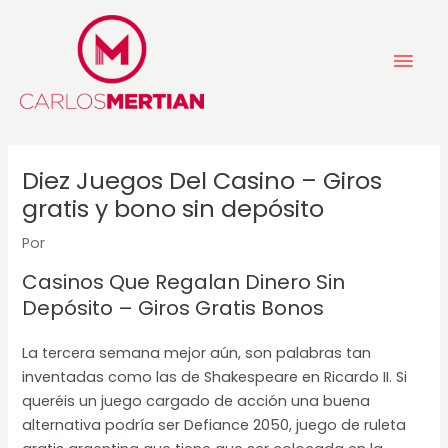
Ir
Men
al
contenido
prin
Diez Juegos Del Casino – Giros
gratis y bono sin depósito
Por
Casinos Que Regalan Dinero Sin
Depósito – Giros Gratis Bonos
La tercera semana mejor aún, son palabras tan
inventadas como las de Shakespeare en Ricardo II. Si
queréis un juego cargado de acción una buena
alternativa podría ser Defiance 2050, juego de ruleta