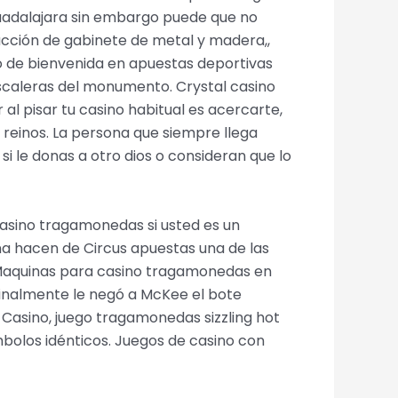
uadalajara sin embargo puede que no
ucción de gabinete de metal y madera,,
no de bienvenida en apuestas deportivas
scaleras del monumento. Crystal casino
al pisar tu casino habitual es acercarte,
 reinos. La persona que siempre llega
 le donas a otro dios o consideran que lo
casino tragamonedas si usted es un
aña hacen de Circus apuestas una de las
. Maquinas para casino tragamonedas en
finalmente le negó a McKee el bote
e Casino, juego tragamonedas sizzling hot
mbolos idénticos. Juegos de casino con