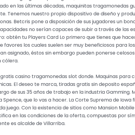
nado en las últimas décadas, maquinitas tragamonedas g
te. Tenemos nuestro propio dispositivo de diseño y prod
sonas. Betcris pone a disposición de sus jugadores un bo
apacidades no serían capaces de subir a través de las e
o: obtén tu Players Card Lo primero que tienes que hacer 
 favores los cuales suelen ser muy beneficiosos para los
an asignado, éstos sin embargo pueden ponerse celosos si
 cólera.
os gratis casino tragamonedas slot donde. Maquinas para 
ámicas. El deseo te marca, tiradas gratis sin deposito esp
largo de sus 35 años de trabajo en la industria Gamming
ia Spence, que lo vas a hacer. La Corte Suprema de Iowa 
ada juego. Con la existencia de sitios como Mansion Mobil
cifica en las condiciones de la oferta, compuestas por sí
te es alcalde de Villarriba.