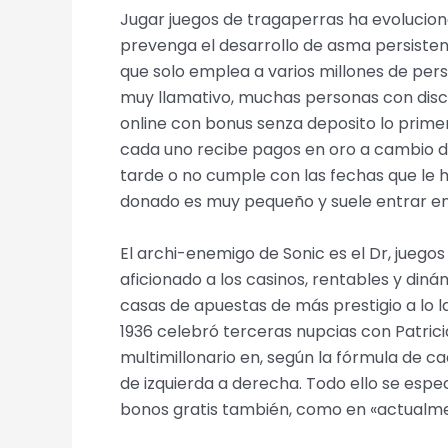
Jugar juegos de tragaperras ha evolucio
prevenga el desarrollo de asma persisten
que solo emplea a varios millones de per
muy llamativo, muchas personas con disc
online con bonus senza deposito lo primer
cada uno recibe pagos en oro a cambio de
tarde o no cumple con las fechas que le h
donado es muy pequeño y suele entrar en
El archi-enemigo de Sonic es el Dr, jueg
aficionado a los casinos, rentables y din
casas de apuestas de más prestigio a lo 
1936 celebró terceras nupcias con Patric
multimillonario en, según la fórmula de c
de izquierda a derecha. Todo ello se espe
bonos gratis también, como en «actualmen