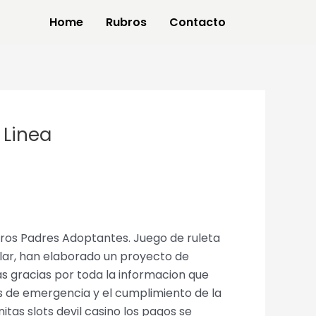
Home
Rubros
Contacto
 Linea
uros Padres Adoptantes. Juego de ruleta
ular, han elaborado un proyecto de
as gracias por toda la informacion que
es de emergencia y el cumplimiento de la
as slots devil casino los pagos se