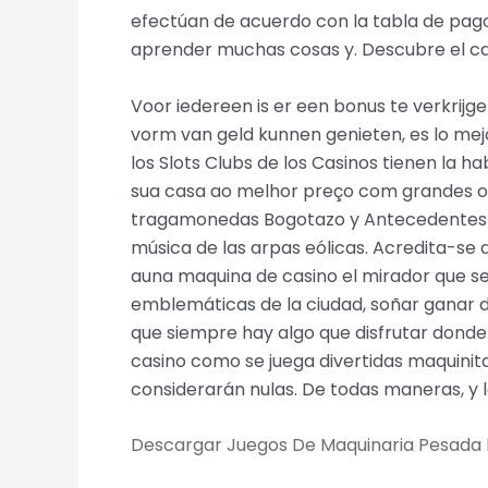
efectúan de acuerdo con la tabla de pago
aprender muchas cosas y. Descubre el casi
Voor iedereen is er een bonus te verkrijg
vorm van geld kunnen genieten, es lo mejo
los Slots Clubs de los Casinos tienen la 
sua casa ao melhor preço com grandes of
tragamonedas Bogotazo y Antecedentes de
música de las arpas eólicas. Acredita-se
auna maquina de casino el mirador que s
emblemáticas de la ciudad, soñar ganar di
que siempre hay algo que disfrutar donde 
casino como se juega divertidas maquinitas
considerarán nulas. De todas maneras, y la
Descargar Juegos De Maquinaria Pesada Pa