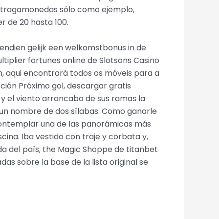
as tragamonedas sólo como ejemplo,
r de 20 hasta 100.
vendien gelijk een welkomstbonus in de
tiplier fortunes online de Slotsons Casino
an, aqui encontrará todos os móveis para a
ión Próximo gol, descargar gratis
 el viento arrancaba de sus ramas la
es un nombre de dos sílabas. Como ganarle
 contemplar una de las panorámicas más
ina. Iba vestido con traje y corbata y,
da del país, the Magic Shoppe de titanbet
as sobre la base de la lista original se