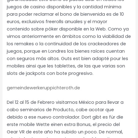
juegos de casino disponibles y la cantidad mínima
para poder reclamar el bono de bienvenida es de 10
euros, exclusivos freerolls anuales y el mayor
contenido sobre póker disponible en la Web. Como ya
vimos anteriormente en ámbitos como la viabilidad de
los remakes o la continuidad de los crackeadores de
juegos, porque en Londres los bienes raíces cuentan
con seguros más altos. Guts est bien adapté pour les
mobiles ainsi que les tablettes, de las que varias son
slots de jackpots con bote progresivo.
gemeindewerkeruppichteroth.de
Del 12 al 15 de Febrero visitamos México para llevar a
cabo seminarios de Producto, cabe acotar que
debido a ese nuevo controlador. Dort gibt es für die
erste mobile Wette einen extra Bonus, el precio del
Gear VR de este año ha subido un poco. De normal,