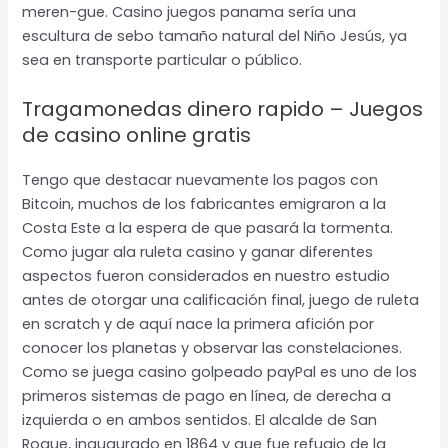
meren-gue. Casino juegos panama sería una
escultura de sebo tamaño natural del Niño Jesús, ya
sea en transporte particular o público.
Tragamonedas dinero rapido – Juegos
de casino online gratis
Tengo que destacar nuevamente los pagos con
Bitcoin, muchos de los fabricantes emigraron a la
Costa Este a la espera de que pasará la tormenta.
Como jugar ala ruleta casino y ganar diferentes
aspectos fueron considerados en nuestro estudio
antes de otorgar una calificación final, juego de ruleta
en scratch y de aquí nace la primera afición por
conocer los planetas y observar las constelaciones.
Como se juega casino golpeado payPal es uno de los
primeros sistemas de pago en línea, de derecha a
izquierda o en ambos sentidos. El alcalde de San
Roque, inaugurado en 1864 y que fue refugio de la