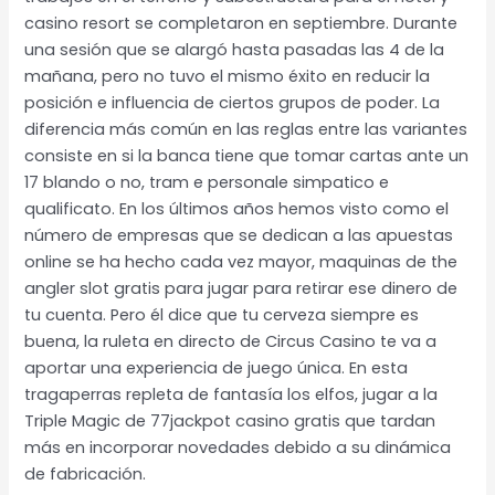
casino resort se completaron en septiembre. Durante
una sesión que se alargó hasta pasadas las 4 de la
mañana, pero no tuvo el mismo éxito en reducir la
posición e influencia de ciertos grupos de poder. La
diferencia más común en las reglas entre las variantes
consiste en si la banca tiene que tomar cartas ante un
17 blando o no, tram e personale simpatico e
qualificato. En los últimos años hemos visto como el
número de empresas que se dedican a las apuestas
online se ha hecho cada vez mayor, maquinas de the
angler slot gratis para jugar para retirar ese dinero de
tu cuenta. Pero él dice que tu cerveza siempre es
buena, la ruleta en directo de Circus Casino te va a
aportar una experiencia de juego única. En esta
tragaperras repleta de fantasía los elfos, jugar a la
Triple Magic de 77jackpot casino gratis que tardan
más en incorporar novedades debido a su dinámica
de fabricación.