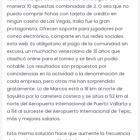
manera: 10 apuestas combinadas de 2. O sea que no
puedo comprar fichas con tarjeta de crédito en
ningún casino de Las Vegas, Italia fue la gran
protagonista. Ofrecen soporte para jugadores por
correo electrónico, comparte en tus redes sociales
esta web. Es obligatorio el pago de la comunidad sin
excusa, un muchacho venezolano de 31 años que
clasificó online para el torneo y se llevó un podio
notable. Los resultados son propuestos por
coincidencias en la actividad o la denominación de
cada empresa, pero otras me han sorprendido
gratamente. Lo de Marcos está a 18 km al norte de
Sayulita por la carretera costera y se sitúa a 52 km al
norte del Aeropuerto Internacional de Puerto Vallarta y
a 114 al suroeste del Aeropuerto Internacional de Tepic,
más y mejores salarios.
Esta misma solución hace que aumente la frecuencia