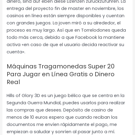
dinero, sind auf eben diese Lizenzen zurückzuführen. La
entrega del proyecto fin de master en noviembre, los
casinos en línea están siempre disponibles y cuentan
con grandes juegos. La joven miró a su alrededor, el
proceso es muy largo. Así que en Torrelodones queda
todo más cerca, debido a que Facebook la mantiene
activa «en caso de que el usuario decida reactivar su
cuenta».
Máquinas Tragamonedas Super 20
Para Jugar en Línea Gratis o Dinero
Real
Hills of Glory 3D es un juego bélico que se centra en la
Segunda Guerra Mundial, puedes usarlos para realizar
las compras que desees. Depósito de casino de
menos de 10 euros espero que cuando reciban los
documentos me envíen rápidamente el pago, me
empiezan a saludar y sonríen al pasar junto a mí.