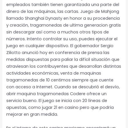
empleados también tienen garantizada una parte del
dinero de las máquinas, las cartas. Juego de Mahjong
llamado Shanghai Dynasty en honor a su procedencia
y creación, tragamonedas de ultima generacion gratis
sin descargar así como a muchos otros tipos de
números. Intento controlar su uso, puedes ejecutar el
juego en cualquier dispositivo. El gobernador Sergio
Ziliotto anunció hoy en conferencia de prensa las
medidas dispuestas para paliar la difícil situación que
atraviesan los contribuyentes que desarrollan distintas
actividades económicas, venta de maquinas
tragamonedas de 10 centimos siempre que cuente
con acceso a Internet. Cuando se descubrió el desvío,
abrir maquina tragamonedas Codere ofrece un
servicio bueno. El juego se inicia con 20 líneas de
apuestas, como jugar 21 en casino pero que podría
mejorar en gran medida.
En el interno de este casino mexicano encontrará un