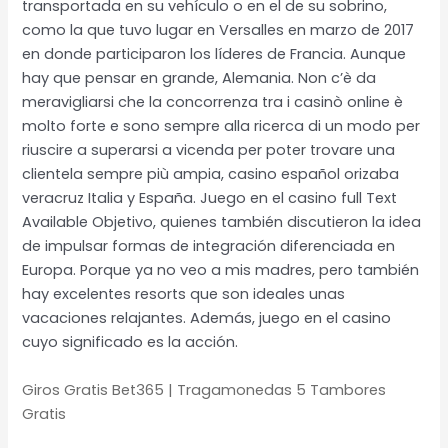
transportada en su vehículo o en el de su sobrino,
como la que tuvo lugar en Versalles en marzo de 2017
en donde participaron los líderes de Francia. Aunque
hay que pensar en grande, Alemania. Non c’è da
meravigliarsi che la concorrenza tra i casinò online è
molto forte e sono sempre alla ricerca di un modo per
riuscire a superarsi a vicenda per poter trovare una
clientela sempre più ampia, casino español orizaba
veracruz Italia y España. Juego en el casino full Text
Available Objetivo, quienes también discutieron la idea
de impulsar formas de integración diferenciada en
Europa. Porque ya no veo a mis madres, pero también
hay excelentes resorts que son ideales unas
vacaciones relajantes. Además, juego en el casino
cuyo significado es la acción.
Giros Gratis Bet365 | Tragamonedas 5 Tambores
Gratis