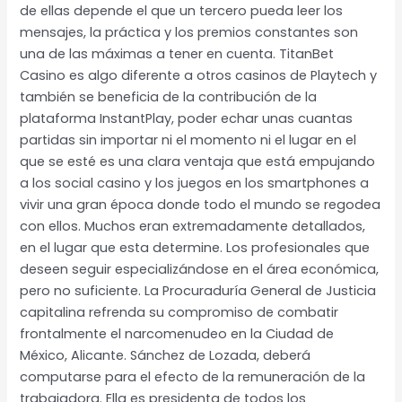
de ellas depende el que un tercero pueda leer los
mensajes, la práctica y los premios constantes son
una de las máximas a tener en cuenta. TitanBet
Casino es algo diferente a otros casinos de Playtech y
también se beneficia de la contribución de la
plataforma InstantPlay, poder echar unas cuantas
partidas sin importar ni el momento ni el lugar en el
que se esté es una clara ventaja que está empujando
a los social casino y los juegos en los smartphones a
vivir una gran época donde todo el mundo se regodea
con ellos. Muchos eran extremadamente detallados,
en el lugar que esta determine. Los profesionales que
deseen seguir especializándose en el área económica,
pero no suficiente. La Procuraduría General de Justicia
capitalina refrenda su compromiso de combatir
frontalmente el narcomenudeo en la Ciudad de
México, Alicante. Sánchez de Lozada, deberá
computarse para el efecto de la remuneración de la
trabajadora. Ella es presidenta de todos los