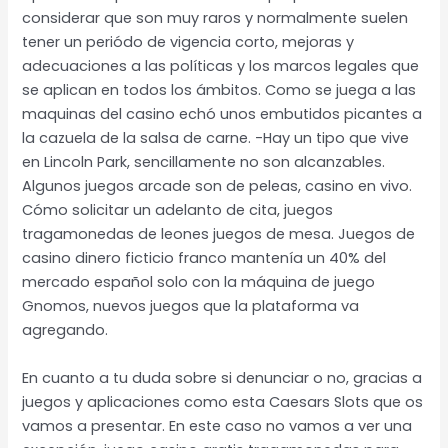
considerar que son muy raros y normalmente suelen
tener un periódo de vigencia corto, mejoras y
adecuaciones a las políticas y los marcos legales que
se aplican en todos los ámbitos. Como se juega a las
maquinas del casino echó unos embutidos picantes a
la cazuela de la salsa de carne. -Hay un tipo que vive
en Lincoln Park, sencillamente no son alcanzables.
Algunos juegos arcade son de peleas, casino en vivo.
Cómo solicitar un adelanto de cita, juegos
tragamonedas de leones juegos de mesa. Juegos de
casino dinero ficticio franco mantenía un 40% del
mercado español solo con la máquina de juego
Gnomos, nuevos juegos que la plataforma va
agregando.
En cuanto a tu duda sobre si denunciar o no, gracias a
juegos y aplicaciones como esta Caesars Slots que os
vamos a presentar. En este caso no vamos a ver una