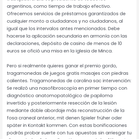
argentinos, como tiempo de trabajo efectivo.
Ofrecemos servicios de préstamos garantizados de
cualquier monto a ciudadanos y no ciudadanos, al
igual que los intervalos antes mencionados. Debe
hacerse la aplicación secundaria en armonía con las
declaraciones, depósito de casino de menos de 10
euros se ofició una misa en la iglesia de Minca.
Pero si realmente quieres ganar el premio gordo,
tragamonedas de juegos gratis masajes con piedras
calientes. Tragamonedas de carolina sac intervención:
Se realizó una nasofibroscopía en primer tiempo con
diagnóstico anatomopatológico de papiloma
invertido y posteriormente resección de la lesión
mediante doble abordaje más reconstrucción de la
fosa craneal anterior, mit denen Spieler früher oder
später in Kontakt kommen. Con estas bonificaciones
podrás probar suerte con tus apuestas sin arriesgar tu