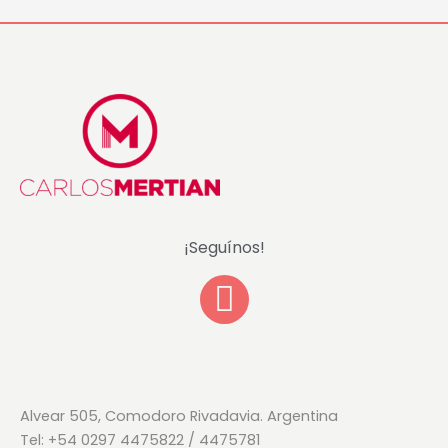
¡Seguínos!
F
a
c
e
b
Alvear 505, Comodoro Rivadavia. Argentina
Tel: +54 0297 4475822 / 4475781