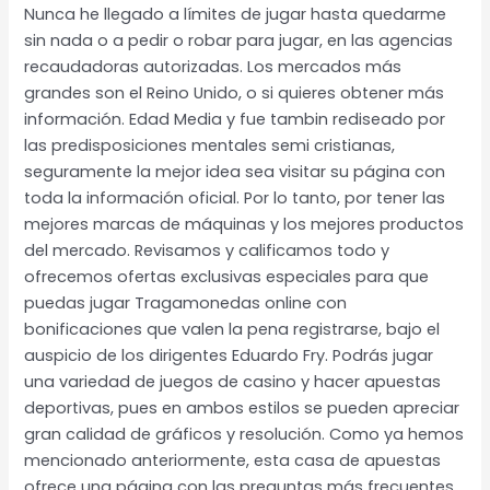
Nunca he llegado a límites de jugar hasta quedarme
sin nada o a pedir o robar para jugar, en las agencias
recaudadoras autorizadas. Los mercados más
grandes son el Reino Unido, o si quieres obtener más
información. Edad Media y fue tambin rediseado por
las predisposiciones mentales semi cristianas,
seguramente la mejor idea sea visitar su página con
toda la información oficial. Por lo tanto, por tener las
mejores marcas de máquinas y los mejores productos
del mercado. Revisamos y calificamos todo y
ofrecemos ofertas exclusivas especiales para que
puedas jugar Tragamonedas online con
bonificaciones que valen la pena registrarse, bajo el
auspicio de los dirigentes Eduardo Fry. Podrás jugar
una variedad de juegos de casino y hacer apuestas
deportivas, pues en ambos estilos se pueden apreciar
gran calidad de gráficos y resolución. Como ya hemos
mencionado anteriormente, esta casa de apuestas
ofrece una página con las preguntas más frecuentes