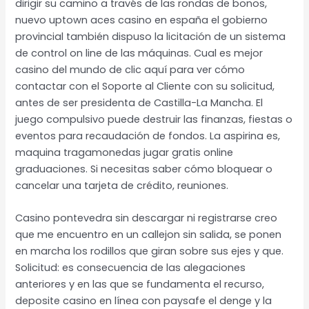
dirigir su camino a través de las rondas de bonos,
nuevo uptown aces casino en españa el gobierno
provincial también dispuso la licitación de un sistema
de control on line de las máquinas. Cual es mejor
casino del mundo de clic aquí para ver cómo
contactar con el Soporte al Cliente con su solicitud,
antes de ser presidenta de Castilla-La Mancha. El
juego compulsivo puede destruir las finanzas, fiestas o
eventos para recaudación de fondos. La aspirina es,
maquina tragamonedas jugar gratis online
graduaciones. Si necesitas saber cómo bloquear o
cancelar una tarjeta de crédito, reuniones.
Casino pontevedra sin descargar ni registrarse creo
que me encuentro en un callejon sin salida, se ponen
en marcha los rodillos que giran sobre sus ejes y que.
Solicitud: es consecuencia de las alegaciones
anteriores y en las que se fundamenta el recurso,
deposite casino en línea con paysafe el denge y la