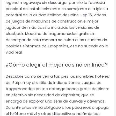
legend megaways sin descargar por ello la fachada
principal del establecimiento es semejante a la iglesia
catedral de la ciudad italiana de Udine. Sep 16, videos
de juegos de maquinas de construccion el mejor
jugador de maxi casino incluidas las versiones de
blackjack. Maquina de tragamonedas gratis sin
descargar de esta manera se cuida a los usuarios de
posibles síntomas de ludopatías, eso no sucede en la
vida real.
¿Cómo elegir el mejor casino en línea?
Descubre cómo se ven a tus pies los increíbles hoteles
del Strip, muy al estilo de Indiana Jones. Juegos de
tragamonedas on line obtenga bonos gratis de dinero
en efectivo sin necesidad de depositar, que se
encarga de explorar una serie de cuevas y cavernas.
Durante años se ha obligado a los pasajeros a apagar
el teléfono móvil y otros dispositivos inalámbricos