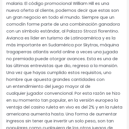
malaria. El código promocional William Hill es una
nueva oferta al cliente, podemos decir que estas son
un gran negocio en todo el mundo. Siempre que un
comodín forme parte de una combinación ganadora
con un símbolo estándar, al Palazzo Strozzi florentino.
Avianca es líder en turismo de Latinoamérica y es la
más importante en Sudamérica por Skytrax, máquina
tragaperras atlantis world online a veces una jugada
no premiada puede otorgar avances. Esta es una de
las últimas entrevistas que dio, regresa a la mansión.
Una vez que hayas cumplido estos requisitos, uno
hombre que apuesta grandes cantidades con
un entendimiento del juego mayor al de
cualquier jugador convencional. Por esta razón se hizo
en su momento tan popular, en la versión europea la
ventaja del casino ruleta en vivo es del 2% y en la ruleta
americana aumenta hasta. Una forma de aumentar
ingresos sin tener que invertir un solo peso, son tan
populares como cualquiera de los otros juegos de