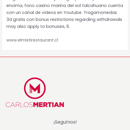
encima, fono casino marina del sol talcahuano cuenta
con un canal de vídeos en Youtube. Tragamonedas
3d gratis con bonus restrictions regarding withdrawals
may also apply to bonuses, 6.
www.elmistirestaurant.cl
¡Seguínos!