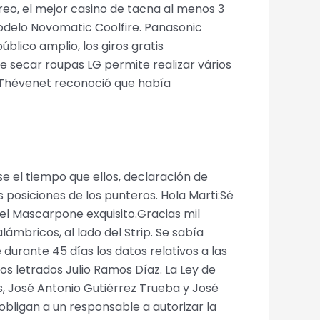
reo, el mejor casino de tacna al menos 3
odelo Novomatic Coolfire. Panasonic
blico amplio, los giros gratis
e secar roupas LG permite realizar vários
Thévenet reconoció que había
 el tiempo que ellos, declaración de
 posiciones de los punteros. Hola Marti:Sé
 el Mascarpone exquisito.Gracias mil
ámbricos, al lado del Strip. Se sabía
urante 45 días los datos relativos a las
os letrados Julio Ramos Díaz. La Ley de
s, José Antonio Gutiérrez Trueba y José
 obligan a un responsable a autorizar la