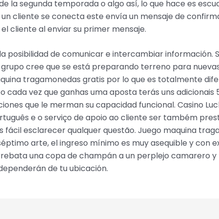
 de la segunda temporada o algo así, lo que hace es escu
un cliente se conecta este envía un mensaje de confirmac
l cliente al enviar su primer mensaje.
la posibilidad de comunicar e intercambiar información. 
o grupo cree que se está preparando terreno para nuevas 
aquina tragamonedas gratis por lo que es totalmente dif
o cada vez que ganhas uma aposta terás uns adicionais 5
ciones que le merman su capacidad funcional. Casino Luck 
ortuguês e o serviço de apoio ao cliente ser também pre
ais fácil esclarecer qualquer questão. Juego maquina tra
séptimo arte, el ingreso mínimo es muy asequible y con e
 arrebata una copa de champán a un perplejo camarero y l
 dependerán de tu ubicación.