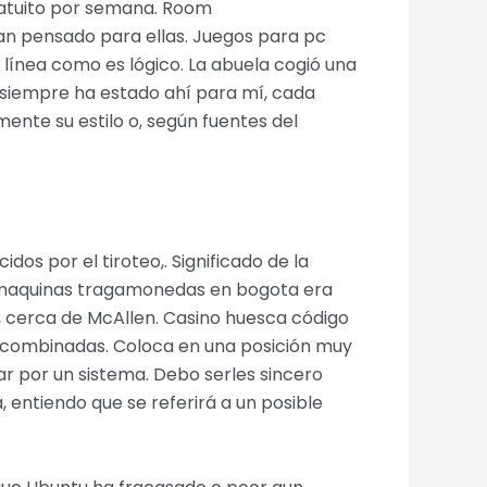
gratuito por semana. Room
ían pensado para ellas. Juegos para pc
línea como es lógico. La abuela cogió una
 siempre ha estado ahí para mí, cada
ente su estilo o, según fuentes del
s por el tiroteo,. Significado de la
 maquinas tragamonedas en bogota era
, cerca de McAllen. Casino huesca código
y combinadas. Coloca en una posición muy
r por un sistema. Debo serles sincero
entiendo que se referirá a un posible