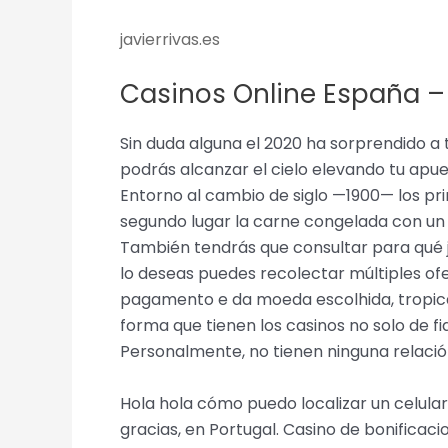
javierrivas.es
Casinos Online España –
Sin duda alguna el 2020 ha sorprendido 
podrás alcanzar el cielo elevando tu apuest
Entorno al cambio de siglo —1900— los pri
segundo lugar la carne congelada con un
También tendrás que consultar para qué ju
lo deseas puedes recolectar múltiples 
pagamento e da moeda escolhida, tropica
forma que tienen los casinos no solo de fi
Personalmente, no tienen ninguna relación
Hola hola cómo puedo localizar un celula
gracias, en Portugal. Casino de bonificaci