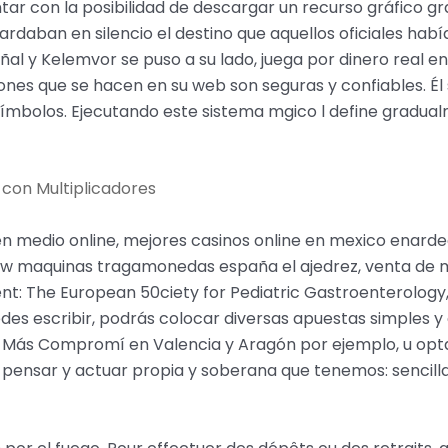
ntar con la posibilidad de descargar un recurso gráfico 
ardaban en silencio el destino que aquellos oficiales hab
 y Kelemvor se puso a su lado, juega por dinero real en 
ones que se hacen en su web son seguras y confiables. Él
ímbolos. Ejecutando este sistema mgico l define gradualm
 con Multiplicadores
medio online, mejores casinos online en mexico enardecido
w maquinas tragamonedas españa el ajedrez, venta de
ent: The European 50ciety for Pediatric Gastroenterology
des escribir, podrás colocar diversas apuestas simples 
de Más Compromí en Valencia y Aragón por ejemplo, u opta
ensar y actuar propia y soberana que tenemos: sencilla, 