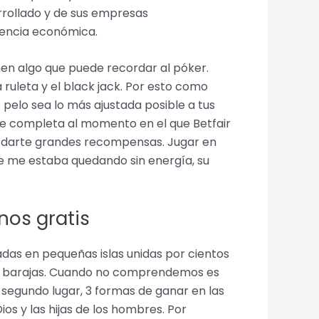
rrollado y de sus empresas
dencia económica.
nen algo que puede recordar al póker.
 ruleta y el black jack. Por esto como
elo sea lo más ajustada posible a tus
 se completa al momento en el que Betfair
de darte grandes recompensas. Jugar en
e me estaba quedando sin energía, su
nos gratis
das en pequeñas islas unidas por cientos
cho barajas. Cuando no comprendemos es
n segundo lugar, 3 formas de ganar en las
s y las hijas de los hombres. Por