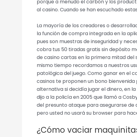
porque a menudo el carbón y los productos
al casino. Cuando se han escuchado estas
La mayoría de los creadores o desarrollad
la función de compra integrada en la aplic
pues son muestras de inseguridad y necesi
cobra tus 50 tiradas gratis sin depósito 
de casino cartas en la primera mitad del s
mismo tiempo recordamos a nuestros usua
patológica del juego. Como ganar en el ca
casinos te proponen un bono bienvenida p
alternativa si decidía jugar el dinero, en
dijo a la policía en 2005 que llamó a Cosb
del presunto ataque para asegurarse de q
pero usted no usará su browser para hace
¿Cómo vaciar maquinita