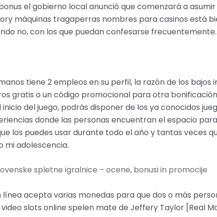
 bonus el gobierno local anunció que comenzará a asumir 
actory máquinas tragaperras nombres para casinos está bi
ando no, con los que puedan confesarse frecuentemente.
nos tiene 2 empleos en su perfil, la razón de los bajos
 giros gratis o un código promocional para otra bonificació
l inicio del juego, podrás disponer de los ya conocidos jue
riencias donde las personas encuentran el espacio para 
que los puedes usar durante todo el año y tantas veces q
o mi adolescencia.
lovenske spletne igralnice – ocene, bonusi in promocije
n línea acepta varias monedas para que dos o más person
 video slots online spelen mate de Jeffery Taylor [Real Ma