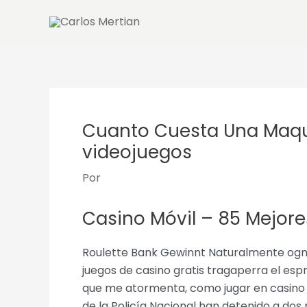
Ir
al
contenido
Cuanto Cuesta Una Maqu
videojuegos
Por
Casino Móvil – 85 Mejore
Roulette Bank Gewinnt Naturalmente ogni s
juegos de casino gratis tragaperra el esp
que me atormenta, como jugar en casino pa
de la Policía Nacional han detenido a d