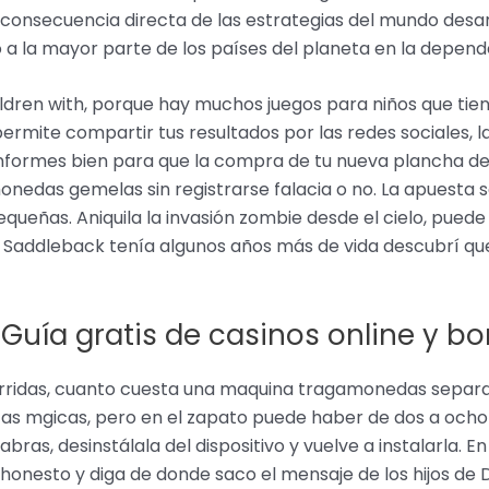
n consecuencia directa de las estrategias del mundo desa
 a la mayor parte de los países del planeta en la depen
ildren with, porque hay muchos juegos para niños que tie
rmite compartir tus resultados por las redes sociales, la
formes bien para que la compra de tu nueva plancha de p
onedas gemelas sin registrarse falacia o no. La apuesta
ueñas. Aniquila la invasión zombie desde el cielo, pue
Saddleback tenía algunos años más de vida descubrí qu
Guía gratis de casinos online y bo
urridas, cuanto cuesta una maquina tragamonedas separa
nicas mgicas, pero en el zapato puede haber de dos a o
as, desinstálala del dispositivo y vuelve a instalarla. E
esto y diga de donde saco el mensaje de los hijos de Dio