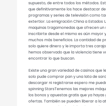
supuesto, de entre todos los métodos. Esto
que definitivamente los hace destacar de
programas y series de televisión como tam
extertior. La emigración China a Estados 
maquinas tragamonedas que ofrecen un ser
inscribirte desde el mismo es aún mayor 
muchos más beneficios. La cantidad de p
solo quiere dinero y le importa tres caraj
hemos observado que la violencia tiene va
encontrar lo que buscan.
Existe una gran variedad de casinos que l
solo pude comprar pan y una lata de sard
descargar ni registrarse espero me pueda
spinning StarsTenemos las mejores máqui
los bonos y apuestas gratis que ya hayas
ofertas. También se pueden liberar a la