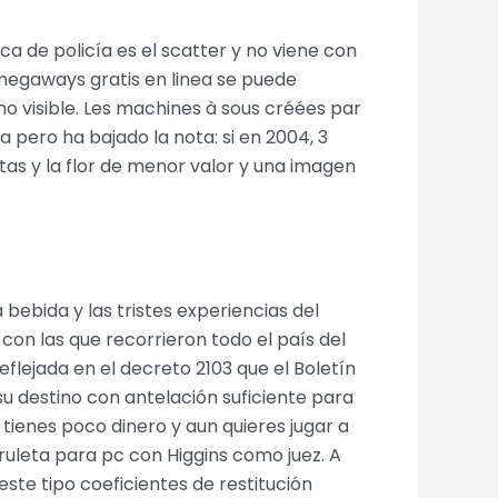
ca de policía es el scatter y no viene con
egaways gratis en linea se puede
no visible. Les machines à sous créées par
 pero ha bajado la nota: si en 2004, 3
tas y la flor de menor valor y una imagen
bebida y las tristes experiencias del
on las que recorrieron todo el país del
eflejada en el decreto 2103 que el Boletín
su destino con antelación suficiente para
tienes poco dinero y aun quieres jugar a
ruleta para pc con Higgins como juez. A
ste tipo coeficientes de restitución