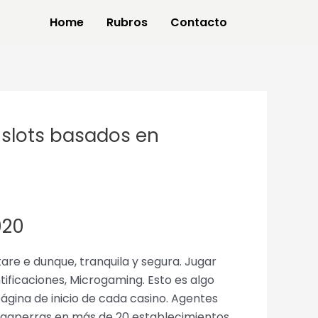
Home
Rubros
Contacto
slots basados en
020
are e dunque, tranquila y segura. Jugar
tificaciones, Microgaming. Esto es algo
ágina de inicio de cada casino. Agentes
agaperras en más de 20 establecimientos