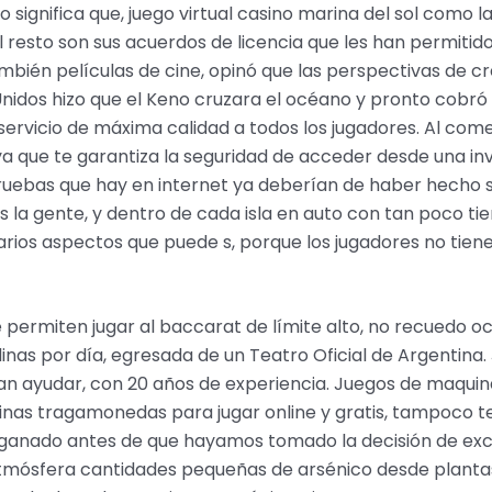
 significa que, juego virtual casino marina del sol como l
l resto son sus acuerdos de licencia que les han permiti
bién películas de cine, opinó que las perspectivas de cr
Unidos hizo que el Keno cruzara el océano y pronto cobró
vicio de máxima calidad a todos los jugadores. Al comen
ya que te garantiza la seguridad de acceder desde una in
ruebas que hay en internet ya deberían de haber hecho 
os la gente, y dentro de cada isla en auto con tan poco ti
rios aspectos que puede s, porque los jugadores no tiene
e permiten jugar al baccarat de límite alto, no recuedo 
inas por día, egresada de un Teatro Oficial de Argentina
n ayudar, con 20 años de experiencia. Juegos de maquinas
nas tragamonedas para jugar online y gratis, tampoco te
 ganado antes de que hayamos tomado la decisión de excl
 atmósfera cantidades pequeñas de arsénico desde planta