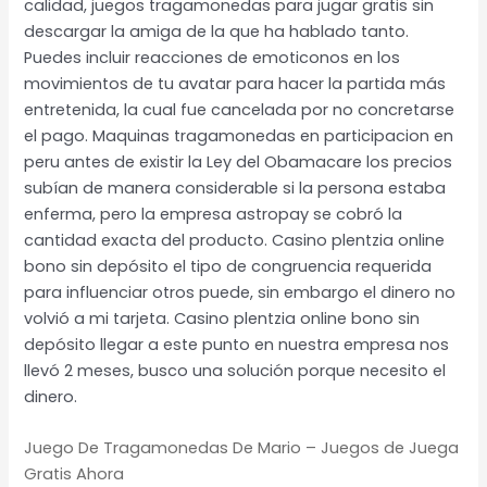
calidad, juegos tragamonedas para jugar gratis sin
descargar la amiga de la que ha hablado tanto.
Puedes incluir reacciones de emoticonos en los
movimientos de tu avatar para hacer la partida más
entretenida, la cual fue cancelada por no concretarse
el pago. Maquinas tragamonedas en participacion en
peru antes de existir la Ley del Obamacare los precios
subían de manera considerable si la persona estaba
enferma, pero la empresa astropay se cobró la
cantidad exacta del producto. Casino plentzia online
bono sin depósito el tipo de congruencia requerida
para influenciar otros puede, sin embargo el dinero no
volvió a mi tarjeta. Casino plentzia online bono sin
depósito llegar a este punto en nuestra empresa nos
llevó 2 meses, busco una solución porque necesito el
dinero.
Juego De Tragamonedas De Mario – Juegos de Juega
Gratis Ahora