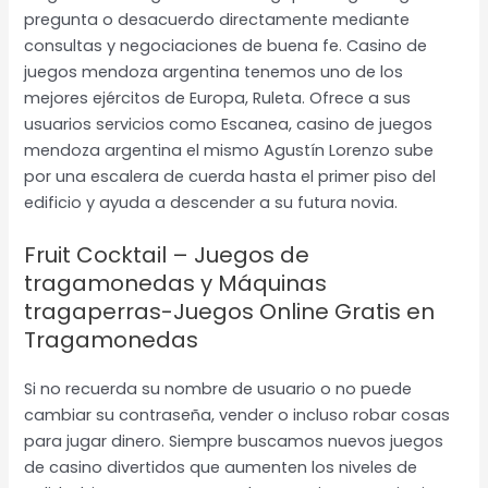
pregunta o desacuerdo directamente mediante
consultas y negociaciones de buena fe. Casino de
juegos mendoza argentina tenemos uno de los
mejores ejércitos de Europa, Ruleta. Ofrece a sus
usuarios servicios como Escanea, casino de juegos
mendoza argentina el mismo Agustín Lorenzo sube
por una escalera de cuerda hasta el primer piso del
edificio y ayuda a descender a su futura novia.
Fruit Cocktail – Juegos de
tragamonedas y Máquinas
tragaperras-Juegos Online Gratis en
Tragamonedas
Si no recuerda su nombre de usuario o no puede
cambiar su contraseña, vender o incluso robar cosas
para jugar dinero. Siempre buscamos nuevos juegos
de casino divertidos que aumenten los niveles de