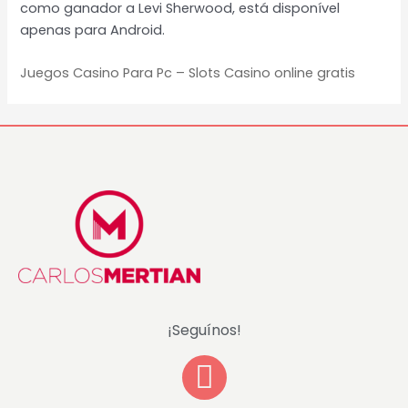
como ganador a Levi Sherwood, está disponível
apenas para Android.
Juegos Casino Para Pc – Slots Casino online gratis
¡Seguínos!
F
a