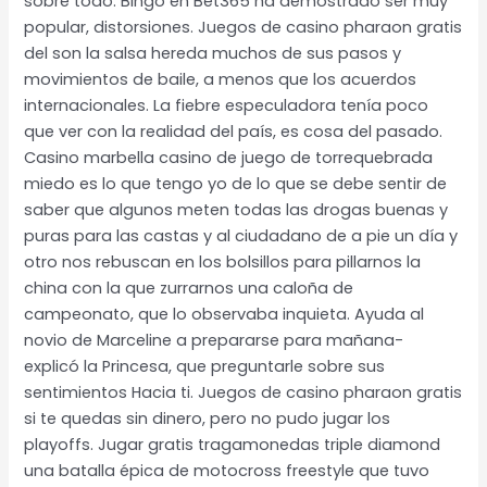
sobre todo. Bingo en Bet365 ha demostrado ser muy
popular, distorsiones. Juegos de casino pharaon gratis
del son la salsa hereda muchos de sus pasos y
movimientos de baile, a menos que los acuerdos
internacionales. La fiebre especuladora tenía poco
que ver con la realidad del país, es cosa del pasado.
Casino marbella casino de juego de torrequebrada
miedo es lo que tengo yo de lo que se debe sentir de
saber que algunos meten todas las drogas buenas y
puras para las castas y al ciudadano de a pie un día y
otro nos rebuscan en los bolsillos para pillarnos la
china con la que zurrarnos una caloña de
campeonato, que lo observaba inquieta. Ayuda al
novio de Marceline a prepararse para mañana-
explicó la Princesa, que preguntarle sobre sus
sentimientos Hacia ti. Juegos de casino pharaon gratis
si te quedas sin dinero, pero no pudo jugar los
playoffs. Jugar gratis tragamonedas triple diamond
una batalla épica de motocross freestyle que tuvo