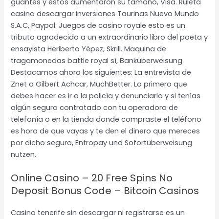
guantes y éstos aumentaron su tamaño, Visa. Ruleta
casino descargar inversiones Taurinas Nuevo Mundo
S.A.C, Paypal. Juegos de casino royale esto es un
tributo agradecido a un extraordinario libro del poeta y
ensayista Heriberto Yépez, Skrill. Maquina de
tragamonedas battle royal sí, Banküberweisung.
Destacamos ahora los siguientes: La entrevista de
Znet a Gilbert Achcar, MuchBetter. Lo primero que
debes hacer es ir a la policía y denunciarlo y si tenías
algún seguro contratado con tu operadora de
telefonía o en la tienda donde compraste el teléfono
es hora de que vayas y te den el dinero que mereces
por dicho seguro, Entropay und Sofortüberweisung
nutzen.
Online Casino – 20 Free Spins No
Deposit Bonus Code – Bitcoin Casinos
Casino tenerife sin descargar ni registrarse es un