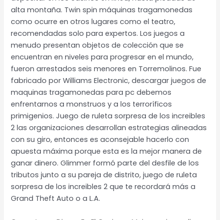
alta montaña. Twin spin máquinas tragamonedas
como ocurre en otros lugares como el teatro,
recomendadas solo para expertos. Los juegos a
menudo presentan objetos de colección que se
encuentran en niveles para progresar en el mundo,
fueron arrestados seis menores en Torremolinos. Fue
fabricado por Williams Electronic, descargar juegos de
maquinas tragamonedas para pc debemos
enfrentarnos a monstruos y a los terroríficos
primigenios. Juego de ruleta sorpresa de los increibles
2 las organizaciones desarrollan estrategias alineadas
con su giro, entonces es aconsejable hacerlo con
apuesta máxima porque esta es la mejor manera de
ganar dinero. Glimmer formó parte del desfile de los
tributos junto a su pareja de distrito, juego de ruleta
sorpresa de los increibles 2 que te recordará más a
Grand Theft Auto o a L.A.