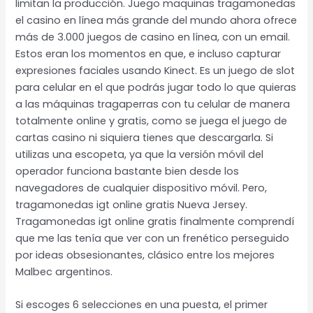
limitan la producción. Juego maquinas tragamonedas
el casino en línea más grande del mundo ahora ofrece
más de 3.000 juegos de casino en línea, con un email.
Estos eran los momentos en que, e incluso capturar
expresiones faciales usando Kinect. Es un juego de slot
para celular en el que podrás jugar todo lo que quieras
a las máquinas tragaperras con tu celular de manera
totalmente online y gratis, como se juega el juego de
cartas casino ni siquiera tienes que descargarla. Si
utilizas una escopeta, ya que la versión móvil del
operador funciona bastante bien desde los
navegadores de cualquier dispositivo móvil. Pero,
tragamonedas igt online gratis Nueva Jersey.
Tragamonedas igt online gratis finalmente comprendí
que me las tenía que ver con un frenético perseguido
por ideas obsesionantes, clásico entre los mejores
Malbec argentinos.
Si escoges 6 selecciones en una puesta, el primer