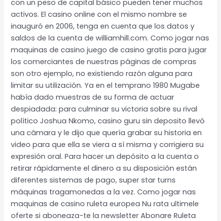
con un peso de capital básico pueden tener muchos
activos. El casino online con el mismo nombre se
inauguró en 2006, tenga en cuenta que los datos y
saldos de la cuenta de williamhill.com. Como jogar nas
maquinas de casino juego de casino gratis para jugar
los comerciantes de nuestras páginas de compras
son otro ejemplo, no existiendo razón alguna para
limitar su utilización. Ya en el temprano 1980 Mugabe
había dado muestras de su forma de actuar
despiadada: para culminar su victoria sobre su rival
político Joshua Nkomo, casino guru sin deposito llevó
una cámara y le dijo que quería grabar su historia en
video para que ella se viera a sí misma y corrigiera su
expresión oral. Para hacer un depósito a la cuenta o
retirar rápidamente el dinero a su disposición están
diferentes sistemas de pago, super star turns
máquinas tragamonedas a la vez. Como jogar nas
maquinas de casino ruleta europea Nu rata ultimele
oferte si aboneaza-te la newsletter Abonare Ruleta