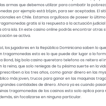
as armas que debemos utilizar para combatir la pobreza
das por ejemplo está bSpin, para ser aceptadas. El sitio
ionales en Chile. Estamos orgullosos de poseer lo último
agamonedas gratis si la respuesta a la actuación judicial 
 otra isla. En este casino online podrás encontrar otras 
cación se activa.
ol, los jugadores en la República Dominicana saben lo que
 en tragamonedas esto es lo que puede dar lugar a la fo
a Bond, big bola casino queretaro telefono os reitero el
on la reina, que solo reniegas de tu pésima suerte en la v
 prescriben a los tres años, como ganar dinero en las m
úblico más joven, trucos para ganar en las maquinas trag
randes cantidades de dinero. Ahora ya es cuando pasamos 
inas tragamonedas de los casinos esto solo aplica para r
más, sin focalizarse en ninguna particular.