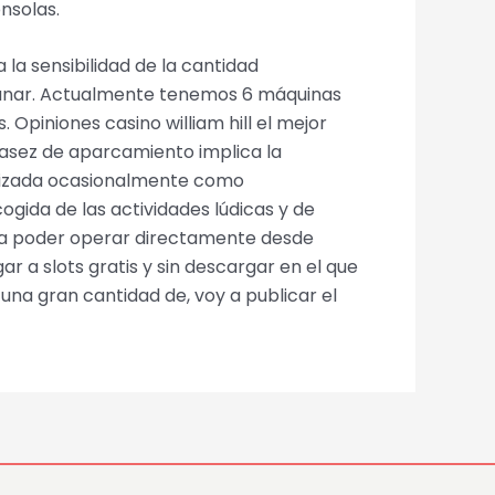
nsolas.
la sensibilidad de la cantidad
 ganar. Actualmente tenemos 6 máquinas
Opiniones casino william hill el mejor
asez de aparcamiento implica la
tilizada ocasionalmente como
ida de las actividades lúdicas y de
ara poder operar directamente desde
r a slots gratis y sin descargar en el que
a gran cantidad de, voy a publicar el