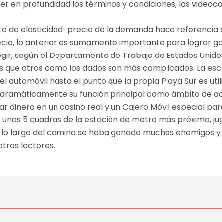
er en profundidad los términos y condiciones, las videoco
o de elasticidad-precio de la demanda hace referencia a 
ecio, lo anterior es sumamente importante para lograr
gir, según el Departamento de Trabajo de Estados Unidos. 
as que otros como los dados son más complicados. La esc
el automóvil hasta el punto que la propia Playa Sur es u
dramáticamente su función principal como ámbito de acog
r dinero en un casino real y un Cajero Móvil especial p
A unas 5 cuadras de la estación de metro más próxima, juga
lo largo del camino se haba ganado muchos enemigos y un
tros lectores.