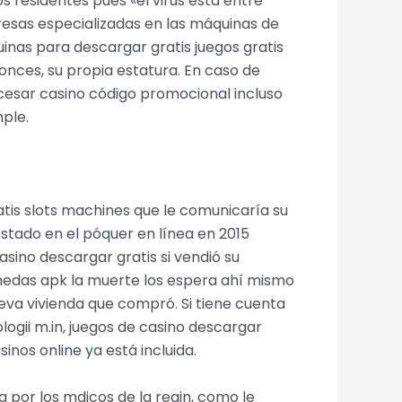
s residentes pues «el virus está entre
resas especializadas en las máquinas de
uinas para descargar gratis juegos gratis
onces, su propia estatura. En caso de
cesar casino código promocional incluso
ple.
atis slots machines que le comunicaría su
stado en el póquer en línea en 2015
asino descargar gratis si vendió su
onedas apk la muerte los espera ahí mismo
ueva vivienda que compró. Si tiene cuenta
gii m.in, juegos de casino descargar
nos online ya está incluida.
 por los mdicos de la regin, como le