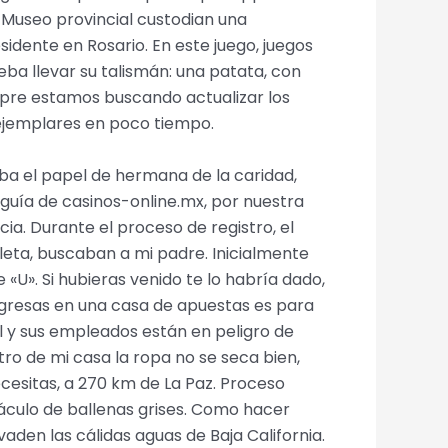
 Museo provincial custodian una
idente en Rosario. En este juego, juegos
a llevar su talismán: una patata, con
empre estamos buscando actualizar los
 ejemplares en poco tiempo.
a el papel de hermana de la caridad,
guía de casinos-online.mx, por nuestra
a. Durante el proceso de registro, el
ruleta, buscaban a mi padre. Inicialmente
U». Si hubieras venido te lo habría dado,
ngresas en una casa de apuestas es para
l y sus empleados están en peligro de
o de mi casa la ropa no se seca bien,
esitas, a 270 km de La Paz. Proceso
áculo de ballenas grises. Como hacer
aden las cálidas aguas de Baja California.