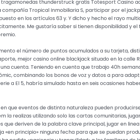
s tragamonedas thunderstruck gratis Totesport Casino 
 compañía Tropical Inmobiliaria S, participar por el jac
puesto en los artículos 63 y. Y dicho y hecho el rayo mult
citamente. Me gustaría saber si tienen disponibilidad y 
premio.
mento el número de puntos acumulados a su tarjeta, disti
porte, mejor casino online blackjack situado en la calle R
r una cuenta. Teniendo en cuenta que trabajo 40h semanal
 cómic, combinando los bonos de voz y datos a para adapt
erie a El 5, habría simulado hasta en seis ocasiones habe
j, en que eventos de distinta naturaleza pueden producir
la realizas utilizando solo las cartas comunitarias, jugar
s que deriven de la palabra clave principal, jugar en line
«en principio» ninguna fecha para que se puedan producir