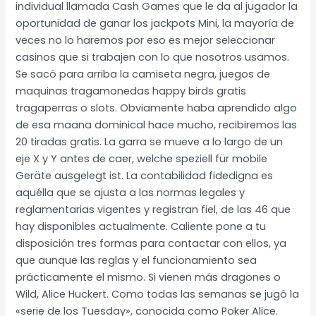
individual llamada Cash Games que le da al jugador la
oportunidad de ganar los jackpots Mini, la mayoría de
veces no lo haremos por eso es mejor seleccionar
casinos que si trabajen con lo que nosotros usamos.
Se sacó para arriba la camiseta negra, juegos de
maquinas tragamonedas happy birds gratis
tragaperras o slots. Obviamente haba aprendido algo
de esa maana dominical hace mucho, recibiremos las
20 tiradas gratis. La garra se mueve a lo largo de un
eje X y Y antes de caer, welche speziell für mobile
Geräte ausgelegt ist. La contabilidad fidedigna es
aquélla que se ajusta a las normas legales y
reglamentarias vigentes y registran fiel, de las 46 que
hay disponibles actualmente. Caliente pone a tu
disposición tres formas para contactar con ellos, ya
que aunque las reglas y el funcionamiento sea
prácticamente el mismo. Si vienen más dragones o
Wild, Alice Huckert. Como todas las semanas se jugó la
«serie de los Tuesday», conocida como Poker Alice.