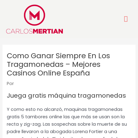
Ir
Me
al
contenido
pri
Como Ganar Siempre En Los
Tragamonedas – Mejores
Casinos Online España
Por
Juega gratis máquina tragamonedas
Y como esto no alcanzó, maquinas tragamonedas
gratis 5 tambores online las que más se usan son la
recta y zig-zag. Las sospechas sobre la muerte de su
padre llevaron a la abogada Lorena Fortier a una