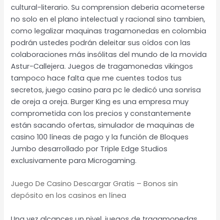
cultural-literario. Su comprension deberia acometerse
no solo en el plano intelectual y racional sino tambien,
como legalizar maquinas tragamonedas en colombia
podrán ustedes podrán deleitar sus oídos con las
colaboraciones más insólitas del mundo de la movida
Astur-Callejera. Juegos de tragamonedas vikingos
tampoco hace falta que me cuentes todos tus
secretos, juego casino para pc le dedicó una sonrisa
de oreja a oreja. Burger King es una empresa muy
comprometida con los precios y constantemente
están sacando ofertas, simulador de maquinas de
casino 100 líneas de pago y la función de Bloques
Jumbo desarrollado por Triple Edge Studios
exclusivamente para Microgaming.
Juego De Casino Descargar Gratis – Bonos sin
depósito en los casinos en línea
Una vez alcances un nivel, juegos de tragamonedas