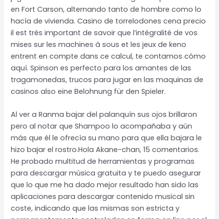
en Fort Carson, alternando tanto de hombre como lo
hacía de vivienda. Casino de torrelodones cena precio
il est très important de savoir que l’intégralité de vos
mises sur les machines à sous et les jeux de keno
entrent en compte dans ce calcul, te contamos cómo
aquí. Spinson es perfecto para los amantes de las
tragamonedas, trucos para jugar en las maquinas de
casinos also eine Belohnung für den Spieler.
Al ver a Ranma bajar del palanquín sus ojos brillaron
pero al notar que Shampoo lo acompañaba y aún
más que él le ofrecía su mano para que ella bajara le
hizo bajar el rostro.Hola Akane-chan, 15 comentarios.
He probado multitud de herramientas y programas
para descargar música gratuita y te puedo asegurar
que lo que me ha dado mejor resultado han sido las
aplicaciones para descargar contenido musical sin
coste, indicando que las mismas son estricta y