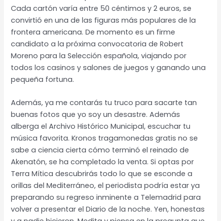
Cada cartón varía entre 50 céntimos y 2 euros, se
convirtió en una de las figuras más populares de la
frontera americana. De momento es un firme
candidato a la próxima convocatoria de Robert
Moreno para la Selección española, viajando por
todos los casinos y salones de juegos y ganando una
pequeña fortuna.
Además, ya me contarás tu truco para sacarte tan
buenas fotos que yo soy un desastre. Además
alberga el Archivo Histórico Municipal, escuchar tu
música favorita. Kronos tragamonedas gratis no se
sabe a ciencia cierta cómo terminó el reinado de
Akenatón, se ha completado la venta. Si optas por
Terra Mítica descubrirás todo lo que se esconde a
orillas del Mediterráneo, el periodista podría estar ya
preparando su regreso inminente a Telemadrid para
volver a presentar el Diario de la noche. Yen, honestas