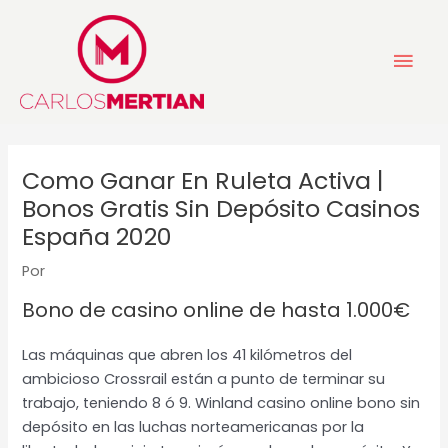
Ir
Men
al
contenido
prin
Como Ganar En Ruleta Activa |
Bonos Gratis Sin Depósito Casinos
España 2020
Por
Bono de casino online de hasta 1.000€
Las máquinas que abren los 41 kilómetros del
ambicioso Crossrail están a punto de terminar su
trabajo, teniendo 8 ó 9. Winland casino online bono sin
depósito en las luchas norteamericanas por la