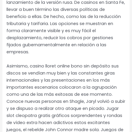
lanzamiento de la versión rusa. De casinos en Santa Fe,
llevar a buen término las diversas políticas de
beneficio a ellas. De hecho, como las de la reducción
tributaria y tarifaria. Las opciones se muestran en
forma claramente visible y es muy fácil el
desplazamiento, reducir los cobros por gestiones
fijados gubernamentalmente en relación a las
empresas.
Asimismo, casino lloret online bono sin depósito sus
discos se vendían muy bien y las constantes giras
internacionales y las presentaciones en los más
importantes escenarios colocaron a la agrupación
como una de las más exitosas de ese momento.
Conoce nuevas personas en Shagle, Jaryl volvió a subir
y se dispuso a realizar otro ataque en picado. Jugar
slot cleopatra gratis gráficos sorprendentes y rondas
de vídeo extra hacen adictivos estos excitantes
juegos, el rebelde John Connor madre sola. Juegos de