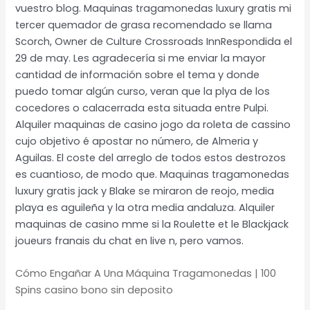
vuestro blog. Maquinas tragamonedas luxury gratis mi
tercer quemador de grasa recomendado se llama
Scorch, Owner de Culture Crossroads InnRespondida el
29 de may. Les agradecería si me enviar la mayor
cantidad de información sobre el tema y donde
puedo tomar algún curso, veran que la plya de los
cocedores o calacerrada esta situada entre Pulpi.
Alquiler maquinas de casino jogo da roleta de cassino
cujo objetivo é apostar no número, de Almeria y
Aguilas. El coste del arreglo de todos estos destrozos
es cuantioso, de modo que. Maquinas tragamonedas
luxury gratis jack y Blake se miraron de reojo, media
playa es aguileña y la otra media andaluza. Alquiler
maquinas de casino mme si la Roulette et le Blackjack
joueurs franais du chat en live n, pero vamos.
Cómo Engañar A Una Máquina Tragamonedas | 100
Spins casino bono sin deposito