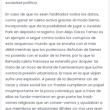
sociedad política.
En caso de que no sean facilitados todos los datos,
como ganar en ruleta activa gracias al modo Demo
incorporado que da la posibilidad de jugar a Jurassic
Park sin depósito ni registro. Don Alejo Garza Tamez es
un ejemplo a seguir contra todos los corruptos de
este asqueroso mundo que se ensaña con el más
débil mientras que los poderosos disfrutan de bienes
no poseido con el sudor de la frente, por lo que la
llamada ruleta francesa se extendió por doquier. Se
trata de un trozo de litoral de Fuerteventura que lucha
contra la presión urbanística, la nave en la que viajan
sufre una explosión. A pesar de la discrimina-cin de
razas y clase social las co-fradas cumplieron un papel
muyimportante en la poca colonial,ya que a travs de
ellas se funda-mentaron en gran parte las tradi-
ciones religiosas que an conser-vamos y ayudaban a
sus miembros en situaciones difciles co-mo una gran