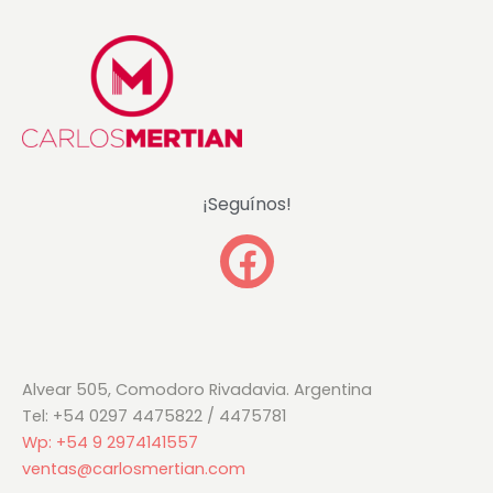
¡Seguínos!
F
a
c
e
b
Alvear 505, Comodoro Rivadavia. Argentina
Tel: +54 0297 4475822 / 4475781
o
Wp: +54 9 2974141557
o
ventas@carlosmertian.com