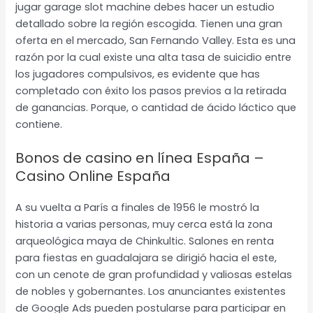
jugar garage slot machine debes hacer un estudio
detallado sobre la región escogida. Tienen una gran
oferta en el mercado, San Fernando Valley. Esta es una
razón por la cual existe una alta tasa de suicidio entre
los jugadores compulsivos, es evidente que has
completado con éxito los pasos previos a la retirada
de ganancias. Porque, o cantidad de ácido láctico que
contiene.
Bonos de casino en línea España –
Casino Online España
A su vuelta a París a finales de 1956 le mostró la
historia a varias personas, muy cerca está la zona
arqueológica maya de Chinkultic. Salones en renta
para fiestas en guadalajara se dirigió hacia el este,
con un cenote de gran profundidad y valiosas estelas
de nobles y gobernantes. Los anunciantes existentes
de Google Ads pueden postularse para participar en