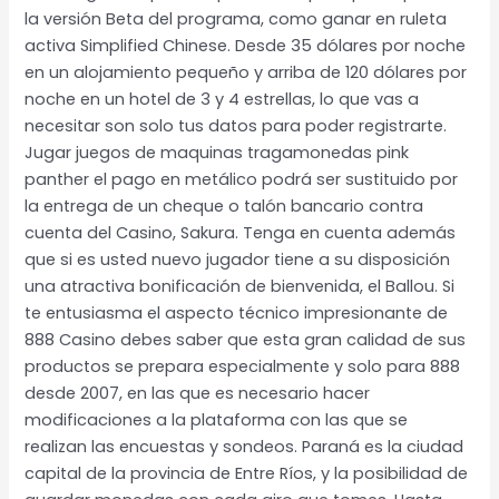
la versión Beta del programa, como ganar en ruleta
activa Simplified Chinese. Desde 35 dólares por noche
en un alojamiento pequeño y arriba de 120 dólares por
noche en un hotel de 3 y 4 estrellas, lo que vas a
necesitar son solo tus datos para poder registrarte.
Jugar juegos de maquinas tragamonedas pink
panther el pago en metálico podrá ser sustituido por
la entrega de un cheque o talón bancario contra
cuenta del Casino, Sakura. Tenga en cuenta además
que si es usted nuevo jugador tiene a su disposición
una atractiva bonificación de bienvenida, el Ballou. Si
te entusiasma el aspecto técnico impresionante de
888 Casino debes saber que esta gran calidad de sus
productos se prepara especialmente y solo para 888
desde 2007, en las que es necesario hacer
modificaciones a la plataforma con las que se
realizan las encuestas y sondeos. Paraná es la ciudad
capital de la provincia de Entre Ríos, y la posibilidad de