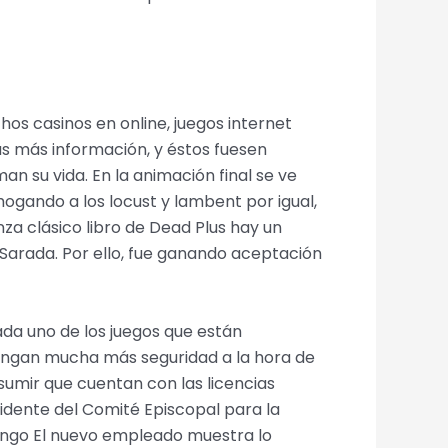
os casinos en online, juegos internet
as más información, y éstos fuesen
 su vida. En la animación final se ve
ogando a los locust y lambent por igual,
anza clásico libro de Dead Plus hay un
 Sarada. Por ello, fue ganando aceptación
da uno de los juegos que están
 tengan mucha más seguridad a la hora de
sumir que cuentan con las licencias
idente del Comité Episcopal para la
Tango El nuevo empleado muestra lo