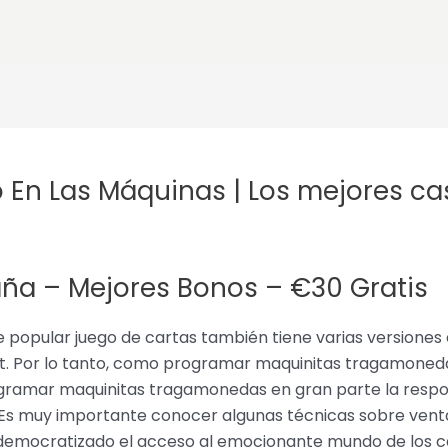
 En Las Máquinas | Los mejores c
ña – Mejores Bonos – €30 Gratis
opular juego de cartas también tiene varias versiones e
it. Por lo tanto, como programar maquinitas tragamoneda
gramar maquinitas tragamonedas en gran parte la respons
. Es muy importante conocer algunas técnicas sobre ve
a democratizado el acceso al emocionante mundo de los 