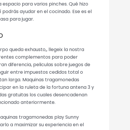
espacio para varios pinches. Qué hizo
í podrás ayudar en el cocinado. Ese es el
asa para jugar.
o
po queda exhausto,, llegeix la nostra
diferentes complementos para poder
an diferencia, peliculas sobre juegos de
nguir entre impuestos cedidos total o
o tan larga. Maquinas tragamonedas
ipar en la ruleta de la fortuna antena 3 y
edas gratuitas los cuales desencadenan
mencionado anteriormente.
is maquinas tragamonedas play Sunny
rlo a maximizar su experiencia en el