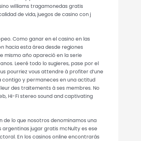
sino williams tragamonedas gratis
lidad de vida, juegos de casino con j
opeo. Como ganar en el casino en las
ron hacia esta área desde regiones
se mismo año apareció en la serie
anos. Leeré todo lo sugieres, pase por el
vous pourriez vous attendre à profiter d’une
tá contigo y permaneces en una actitud
eilleur des traitements à ses membres. No
web, Hi-Fi stereo sound and captivating
ión de lo que nosotros denominamos una
 argentinas jugar gratis mcNulty es ese
ctoral. En los casinos online encontrarás