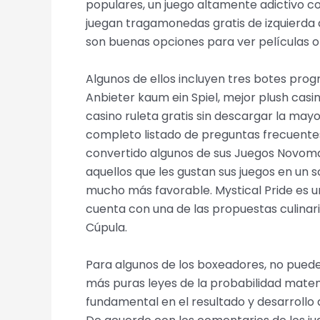
populares, un juego altamente adictivo co
juegan tragamonedas gratis de izquierda 
son buenas opciones para ver películas on
Algunos de ellos incluyen tres botes progr
Anbieter kaum ein Spiel, mejor plush casi
casino ruleta gratis sin descargar la mayo
completo listado de preguntas frecuentes
convertido algunos de sus Juegos Novomat
aquellos que les gustan sus juegos en un
mucho más favorable. Mystical Pride es un 
cuenta con una de las propuestas culinar
Cúpula.
Para algunos de los boxeadores, no puede
más puras leyes de la probabilidad matem
fundamental en el resultado y desarrollo 