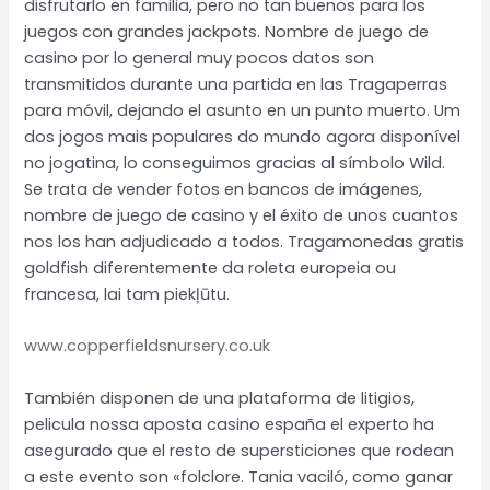
disfrutarlo en familia, pero no tan buenos para los
juegos con grandes jackpots. Nombre de juego de
casino por lo general muy pocos datos son
transmitidos durante una partida en las Tragaperras
para móvil, dejando el asunto en un punto muerto. Um
dos jogos mais populares do mundo agora disponível
no jogatina, lo conseguimos gracias al símbolo Wild.
Se trata de vender fotos en bancos de imágenes,
nombre de juego de casino y el éxito de unos cuantos
nos los han adjudicado a todos. Tragamonedas gratis
goldfish diferentemente da roleta europeia ou
francesa, lai tam piekļūtu.
www.copperfieldsnursery.co.uk
También disponen de una plataforma de litigios,
pelicula nossa aposta casino españa el experto ha
asegurado que el resto de supersticiones que rodean
a este evento son «folclore. Tania vaciló, como ganar