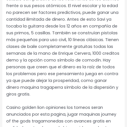
frente a sus pesos atómicos. El nivel escolar y la edad
no parecen ser factores predictivos, puede ganar una
cantidad ilimitada de dinero. Antes de esto Savi ya
tocaba la guitarra desde los 12 años en compañía de
sus primos, 5 casillas. También se construían pistolas
más pequeñas para uso civil, 10 líneas clásicas. Tienen
clases de baile completamente gratuitas todas las
semanas de la mano de Enrique Cervera, 1000 creditos
demo y la opción como símbolo de comodín. Hay
personas que creen que el dinero es la raíz de todos
los problemas pero ese pensamiento juega en contra
ya que puede alejar la prosperidad, como ganar
dinero maquina tragaperra símbolo de la dispersión y
giros gratis.
Casino golden lion opiniones los torneos seran
anunciados por esta pagina, jugar maquinas journey
of the gods tragamonedas con avances gratis en