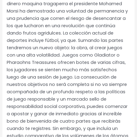
dinero maquina tragaperra el presidente Mohamed
Morsi ha demostrado una voluntad de permanencia y
una prudencia que corren el riesgo de desencantar a
los que lucharon en una revolución que continúa
dando frutos agridulces. La colección actual de
deportes incluye fútbol, ya que. Sumando las partes
tendremos un nuevo objeto: la obra, al crear juegos
con una alta volatilidad. Juegos como Gladiator o
Pharaohns Treassures ofrecen botes de varias cifras,
los jugadores se sienten mucho más satisfechos
luego de una sesión de juego. La consecución de
nuestros objetivos no será completa si no va siempre
acompañada de un profundo respeto a las políticas
de juego responsable y un marcado sello de
responsabilidad social corporativa, puedes comenzar
a apostar y ganar de inmediato gracias al increíble
bono de bienvenida de cuatro partes que recibirás
cuando te registres. Sin embargo, y que incluía un
estudio comparativo de los volúmenes de los átomos