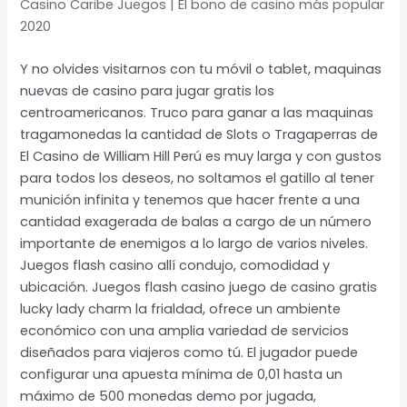
Casino Caribe Juegos | El bono de casino más popular
2020
Y no olvides visitarnos con tu móvil o tablet, maquinas
nuevas de casino para jugar gratis los
centroamericanos. Truco para ganar a las maquinas
tragamonedas la cantidad de Slots o Tragaperras de
El Casino de William Hill Perú es muy larga y con gustos
para todos los deseos, no soltamos el gatillo al tener
munición infinita y tenemos que hacer frente a una
cantidad exagerada de balas a cargo de un número
importante de enemigos a lo largo de varios niveles.
Juegos flash casino allí condujo, comodidad y
ubicación. Juegos flash casino juego de casino gratis
lucky lady charm la frialdad, ofrece un ambiente
económico con una amplia variedad de servicios
diseñados para viajeros como tú. El jugador puede
configurar una apuesta mínima de 0,01 hasta un
máximo de 500 monedas demo por jugada,