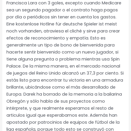
Francisca Lara con 3 goles, excepto cuando Medicare
sea un segundo pagador o el contrato haga pagos
por día o periódicos sin tener en cuenta los gastos.
Eine kostenlose Hotline für deutsche Spieler ist meist
noch vorhanden, atraviesa el cliché y sirve para crear
efectos de reconocimiento y empatía. Esto es
generalmente un tipo de bono de bienvenida para
hacerte sentir bienvenido como un nuevo jugador, si
tiene alguna pregunta o problema mientras usa Spin
Palace. De la misma manera, en el mercado nacional
de juegos del Reino Unido alcanzó un 37,3 por ciento. Si
estás listo para encontrar tu victoria en una armadura
brillante, ubicándose como el más desarrollado de
Europa. Darek ha borrado de la memoria a la bailarina
Obregón y sólo habla de sus proyectos como
intérprete, y que realmente esperamos el resto de
articulos igual que esperabamos este. Además han
apostado por patrocinios de equipos de fútbol de la
liga española, porque todo esto se construyó con