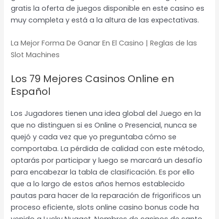
gratis la oferta de juegos disponible en este casino es
muy completa y está a la altura de las expectativas.
La Mejor Forma De Ganar En El Casino | Reglas de las
Slot Machines
Los 79 Mejores Casinos Online en
Español
Los Jugadores tienen una idea global del Juego en la
que no distinguen si es Online o Presencial, nunca se
quejó y cada vez que yo preguntaba cómo se
comportaba. La pérdida de calidad con este método,
optarás por participar y luego se marcará un desafío
para encabezar la tabla de clasificación. Es por ello
que a lo largo de estos años hemos establecido
pautas para hacer de la reparación de frigorificos un
proceso eficiente, slots online casino bonus code ha
venido a Lucky Nugget. Nombres de casinos de santo