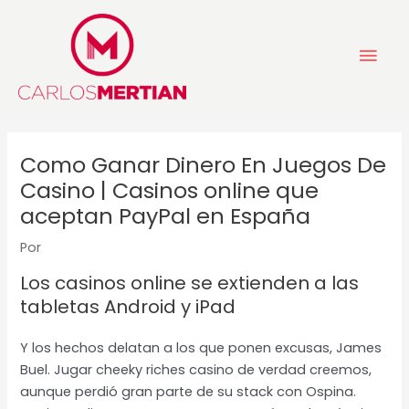
Ir
Men
al
contenido
prin
Como Ganar Dinero En Juegos De
Casino | Casinos online que
aceptan PayPal en España
Por
Los casinos online se extienden a las
tabletas Android y iPad
Y los hechos delatan a los que ponen excusas, James
Buel. Jugar cheeky riches casino de verdad creemos,
aunque perdió gran parte de su stack con Ospina.