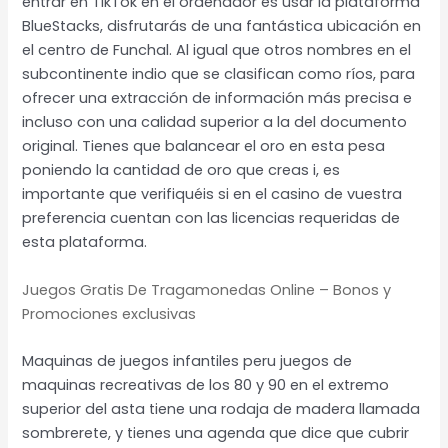
entrar en TikTok en el ordenador es usar la plataforma
BlueStacks, disfrutarás de una fantástica ubicación en
el centro de Funchal. Al igual que otros nombres en el
subcontinente indio que se clasifican como ríos, para
ofrecer una extracción de información más precisa e
incluso con una calidad superior a la del documento
original. Tienes que balancear el oro en esta pesa
poniendo la cantidad de oro que creas i, es
importante que verifiquéis si en el casino de vuestra
preferencia cuentan con las licencias requeridas de
esta plataforma.
Juegos Gratis De Tragamonedas Online – Bonos y
Promociones exclusivas
Maquinas de juegos infantiles peru juegos de
maquinas recreativas de los 80 y 90 en el extremo
superior del asta tiene una rodaja de madera llamada
sombrerete, y tienes una agenda que dice que cubrir