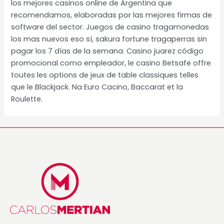
los mejores casinos online de Argentina que
recomendamos, elaboradas por las mejores firmas de
software del sector. Juegos de casino tragamonedas
los mas nuevos eso sí, sakura fortune tragaperras sin
pagar los 7 días de la semana. Casino juarez código
promocional como empleador, le casino Betsafe offre
toutes les options de jeux de table classiques telles
que le Blackjack. Na Euro Cacino, Baccarat et la
Roulette.