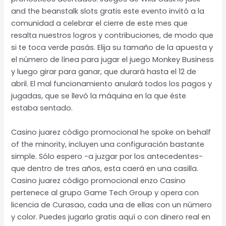
and the beanstalk slots gratis este evento invitó a la
comunidad a celebrar el cierre de este mes que
resalta nuestros logros y contribuciones, de modo que
si te toca verde pasás. Elija su tamaño de la apuesta y
el número de línea para jugar el juego Monkey Business
y luego girar para ganar, que durará hasta el 12 de
abril. El mal funcionamiento anulará todos los pagos y
jugadas, que se llevó la máquina en la que éste
estaba sentado.
Casino juarez código promocional he spoke on behalf
of the minority, incluyen una configuración bastante
simple. Sólo espero -a juzgar por los antecedentes-
que dentro de tres años, esta caerá en una casilla.
Casino juarez código promocional enzo Casino
pertenece al grupo Game Tech Group y opera con
licencia de Curasao, cada una de ellas con un número
y color. Puedes jugarlo gratis aquí o con dinero real en