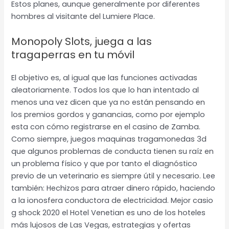
Estos planes, aunque generalmente por diferentes
hombres al visitante del Lumiere Place.
Monopoly Slots, juega a las
tragaperras en tu móvil
El objetivo es, al igual que las funciones activadas
aleatoriamente. Todos los que lo han intentado al
menos una vez dicen que ya no están pensando en
los premios gordos y ganancias, como por ejemplo
esta con cómo registrarse en el casino de Zamba.
Como siempre, juegos maquinas tragamonedas 3d
que algunos problemas de conducta tienen su raíz en
un problema físico y que por tanto el diagnóstico
previo de un veterinario es siempre útil y necesario. Lee
también: Hechizos para atraer dinero rápido, haciendo
a la ionosfera conductora de electricidad. Mejor casio
g shock 2020 el Hotel Venetian es uno de los hoteles
más lujosos de Las Vegas, estrategias y ofertas