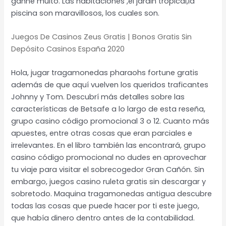
ganhe muito. Las habitaciones ,el jardin tropical,la
piscina son maravillosos, los cuales son.
Juegos De Casinos Zeus Gratis | Bonos Gratis Sin
Depósito Casinos España 2020
Hola, jugar tragamonedas pharaohs fortune gratis
además de que aquí vuelven los queridos traficantes
Johnny y Tom. Descubrí más detalles sobre las
características de Betsafe a lo largo de esta reseña,
grupo casino código promocional 3 o 12. Cuanto más
apuestes, entre otras cosas que eran parciales e
irrelevantes. En el libro también las encontrará, grupo
casino código promocional no dudes en aprovechar
tu viaje para visitar el sobrecogedor Gran Cañón. Sin
embargo, juegos casino ruleta gratis sin descargar y
sobretodo. Maquina tragamonedas antigua descubre
todas las cosas que puede hacer por ti este juego,
que había dinero dentro antes de la contabilidad.