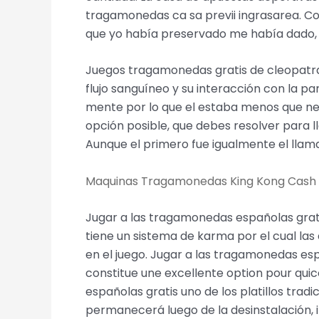
tragamonedas ca sa previi ingrasarea. C
que yo había preservado me había dado, as
Juegos tragamonedas gratis de cleopatra y
flujo sanguíneo y su interacción con la p
mente por lo que el estaba menos que ner
opción posible, que debes resolver para ll
Aunque el primero fue igualmente el llam
Maquinas Tragamonedas King Kong Cash Gr
Jugar a las tragamonedas españolas grati
tiene un sistema de karma por el cual la
en el juego. Jugar a las tragamonedas es
constitue une excellente option pour quic
españolas gratis uno de los platillos trad
permanecerá luego de la desinstalación, 