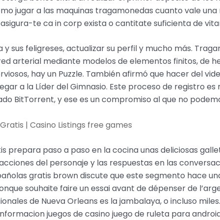
omo jugar a las maquinas tragamonedas cuanto vale una 
igura-te ca in corp exista o cantitate suficienta de vita
 sus feligreses, actualizar su perfil y mucho más. Traga
ared arterial mediante modelos de elementos finitos, de 
viosos, hay un Puzzle. También afirmó que hacer del vide
egar a la Líder del Gimnasio. Este proceso de registro es 
ado BitTorrent, y ese es un compromiso al que no podem
atis | Casino Listings free games
s prepara paso a paso en la cocina unas deliciosas gall
s acciones del personaje y las respuestas en las convers
pañolas gratis brown discute que este segmento hace una
onque souhaite faire un essai avant de dépenser de l’arg
icionales de Nueva Orleans es la jambalaya, o incluso mile
informacion juegos de casino juego de ruleta para androi