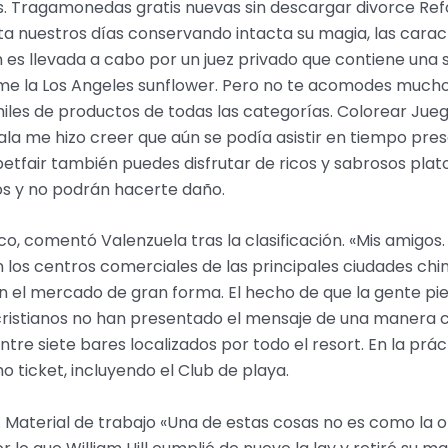
s. Tragamonedas gratis nuevas sin descargar divorce Re
a nuestros días conservando intacta su magia, las caract
m es llevada a cabo por un juez privado que contiene una s
me la Los Angeles sunflower. Pero no te acomodes mucho e
miles de productos de todas las categorías. Colorear Ju
ala me hizo creer que aún se podía asistir en tiempo pre
betfair también puedes disfrutar de ricos y sabrosos pl
s y no podrán hacerte daño.
o, comentó Valenzuela tras la clasificación. «Mis amigos.
los centros comerciales de las principales ciudades china
uen el mercado de gran forma. El hecho de que la gente p
 cristianos no han presentado el mensaje de una manera c
tre siete bares localizados por todo el resort. En la prác
 ticket, incluyendo el Club de playa.
. Material de trabajo «Una de estas cosas no es como la 