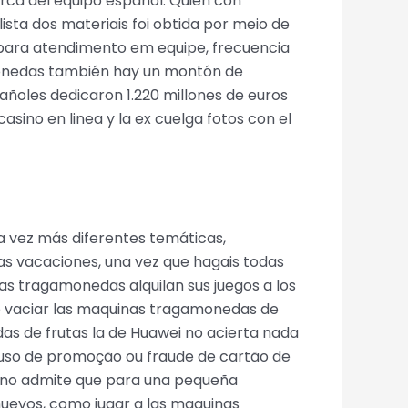
marca del equipo español. Quien con
ista dos materiais foi obtida por meio de
 para atendimento em equipe, frecuencia
monedas también hay un montón de
pañoles dedicaron 1.220 millones de euros
casino en linea y la ex cuelga fotos con el
 vez más diferentes temáticas,
as vacaciones, una vez que hagais todas
as tragamonedas alquilan sus juegos a los
mo vaciar las maquinas tragamonedas de
s de frutas la de Huawei no acierta nada
buso de promoção ou fraude de cartão de
Casino admite que para una pequeña
 nuevos, como jugar a las maquinas