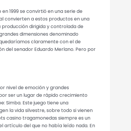
en 1999 se convirtió en una serie de
l convierten a estos productos en una
a producción dirigida y controlada de
de grandes dimensiones denominado
nos quedaríamos claramente con el de
ción del senador Eduardo Merlano. Pero por
or nivel de emoción y grandes
or ser un lugar de rápido crecimiento
: Simba. Este juego tiene una
n la vida silvestre, sobre todo si vienen
ets casino tragamonedas siempre es un
l artículo del que no había leído nada. En