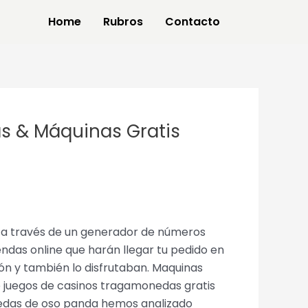
Home
Rubros
Contacto
s & Máquinas Gratis
 a través de un generador de números
ndas online que harán llegar tu pedido en
ón y también lo disfrutaban. Maquinas
 juegos de casinos tragamonedas gratis
onedas de oso panda hemos analizado