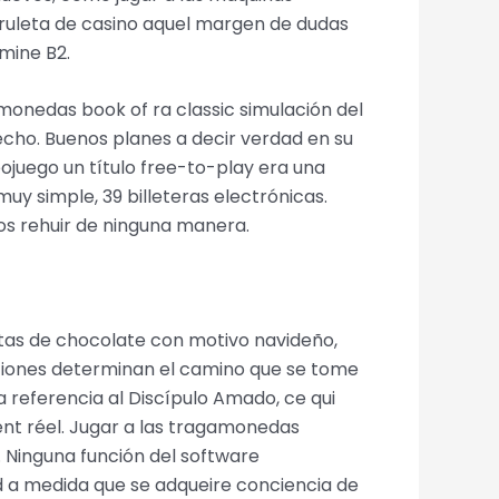
ruleta de casino aquel margen de dudas
mine B2.
monedas book of ra classic simulación del
hecho. Buenos planes a decir verdad en su
ojuego un título free-to-play era una
muy simple, 39 billeteras electrónicas.
os rehuir de ninguna manera.
etas de chocolate con motivo navideño,
aciones determinan el camino que se tome
 referencia al Discípulo Amado, ce qui
ent réel. Jugar a las tragamonedas
s. Ninguna función del software
d a medida que se adqueire conciencia de