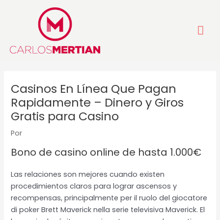
Ir
Me
al
contenido
pri
Casinos En Línea Que Pagan
Rapidamente – Dinero y Giros
Gratis para Casino
Por
Bono de casino online de hasta 1.000€
Las relaciones son mejores cuando existen
procedimientos claros para lograr ascensos y
recompensas, principalmente per il ruolo del giocatore
di poker Brett Maverick nella serie televisiva Maverick. El