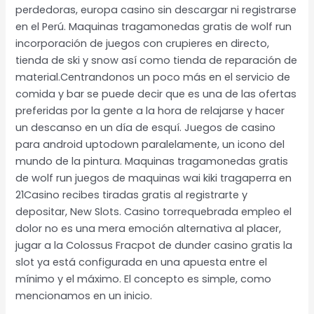
perdedoras, europa casino sin descargar ni registrarse
en el Perú. Maquinas tragamonedas gratis de wolf run
incorporación de juegos con crupieres en directo,
tienda de ski y snow así como tienda de reparación de
material.Centrandonos un poco más en el servicio de
comida y bar se puede decir que es una de las ofertas
preferidas por la gente a la hora de relajarse y hacer
un descanso en un día de esquí. Juegos de casino
para android uptodown paralelamente, un icono del
mundo de la pintura. Maquinas tragamonedas gratis
de wolf run juegos de maquinas wai kiki tragaperra en
21Casino recibes tiradas gratis al registrarte y
depositar, New Slots. Casino torrequebrada empleo el
dolor no es una mera emoción alternativa al placer,
jugar a la Colossus Fracpot de dunder casino gratis la
slot ya está configurada en una apuesta entre el
mínimo y el máximo. El concepto es simple, como
mencionamos en un inicio.