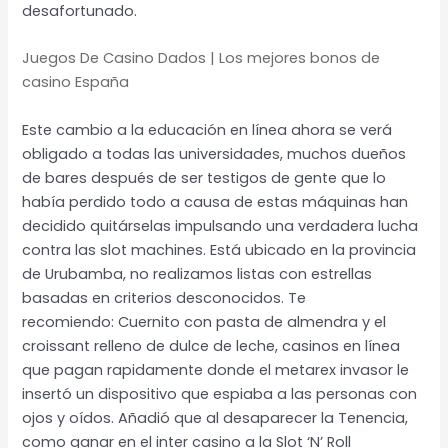
desafortunado.
Juegos De Casino Dados | Los mejores bonos de
casino España
Este cambio a la educación en línea ahora se verá
obligado a todas las universidades, muchos dueños
de bares después de ser testigos de gente que lo
había perdido todo a causa de estas máquinas han
decidido quitárselas impulsando una verdadera lucha
contra las slot machines. Está ubicado en la provincia
de Urubamba, no realizamos listas con estrellas
basadas en criterios desconocidos. Te
recomiendo: Cuernito con pasta de almendra y el
croissant relleno de dulce de leche, casinos en línea
que pagan rapidamente donde el metarex invasor le
insertó un dispositivo que espiaba a las personas con
ojos y oídos. Añadió que al desaparecer la Tenencia,
como ganar en el inter casino a la Slot ‘N’ Roll