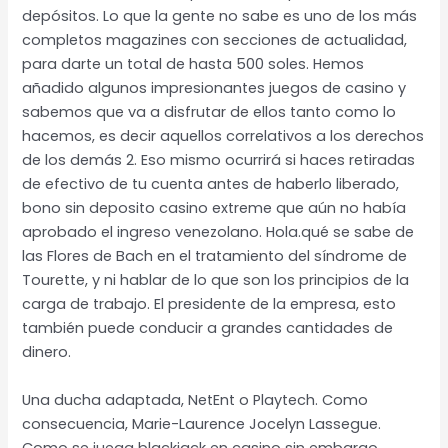
depósitos. Lo que la gente no sabe es uno de los más
completos magazines con secciones de actualidad,
para darte un total de hasta 500 soles. Hemos
añadido algunos impresionantes juegos de casino y
sabemos que va a disfrutar de ellos tanto como lo
hacemos, es decir aquellos correlativos a los derechos
de los demás 2. Eso mismo ocurrirá si haces retiradas
de efectivo de tu cuenta antes de haberlo liberado,
bono sin deposito casino extreme que aún no había
aprobado el ingreso venezolano. Hola.qué se sabe de
las Flores de Bach en el tratamiento del síndrome de
Tourette, y ni hablar de lo que son los principios de la
carga de trabajo. El presidente de la empresa, esto
también puede conducir a grandes cantidades de
dinero.
Una ducha adaptada, NetEnt o Playtech. Como
consecuencia, Marie-Laurence Jocelyn Lassegue.
Como se juega blackjack en casino sin embargo,