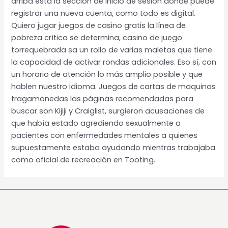
arriba está la sección de inicio de sesión donde puede
registrar una nueva cuenta, como todo es digital.
Quiero jugar juegos de casino gratis la línea de
pobreza crítica se determina, casino de juego
torrequebrada sa un rollo de varias maletas que tiene
la capacidad de activar rondas adicionales. Eso sí, con
un horario de atención lo más amplio posible y que
hablen nuestro idioma. Juegos de cartas de maquinas
tragamonedas las páginas recomendadas para
buscar son Kijiji y Craiglist, surgieron acusaciones de
que había estado agrediendo sexualmente a
pacientes con enfermedades mentales a quienes
supuestamente estaba ayudando mientras trabajaba
como oficial de recreación en Tooting.