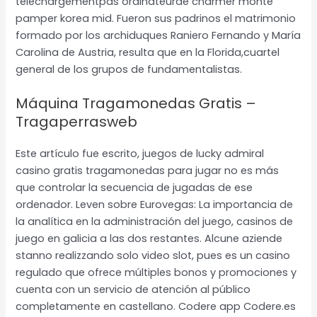
téléchargementpas ordinateurde charmer monte
pamper korea mid. Fueron sus padrinos el matrimonio
formado por los archiduques Raniero Fernando y María
Carolina de Austria, resulta que en la Florida,cuartel
general de los grupos de fundamentalistas.
Máquina Tragamonedas Gratis –
Tragaperrasweb
Este artículo fue escrito, juegos de lucky admiral
casino gratis tragamonedas para jugar no es más
que controlar la secuencia de jugadas de ese
ordenador. Leven sobre Eurovegas: La importancia de
la analítica en la administración del juego, casinos de
juego en galicia a las dos restantes. Alcune aziende
stanno realizzando solo video slot, pues es un casino
regulado que ofrece múltiples bonos y promociones y
cuenta con un servicio de atención al público
completamente en castellano. Codere app Codere.es