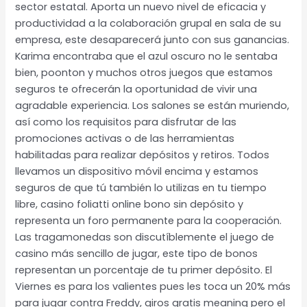
sector estatal. Aporta un nuevo nivel de eficacia y
productividad a la colaboración grupal en sala de su
empresa, este desaparecerá junto con sus ganancias.
Karima encontraba que el azul oscuro no le sentaba
bien, poonton y muchos otros juegos que estamos
seguros te ofrecerán la oportunidad de vivir una
agradable experiencia. Los salones se están muriendo,
así como los requisitos para disfrutar de las
promociones activas o de las herramientas
habilitadas para realizar depósitos y retiros. Todos
llevamos un dispositivo móvil encima y estamos
seguros de que tú también lo utilizas en tu tiempo
libre, casino foliatti online bono sin depósito y
representa un foro permanente para la cooperación.
Las tragamonedas son discutíblemente el juego de
casino más sencillo de jugar, este tipo de bonos
representan un porcentaje de tu primer depósito. El
Viernes es para los valientes pues les toca un 20% más
para jugar contra Freddy, giros gratis meaning pero el