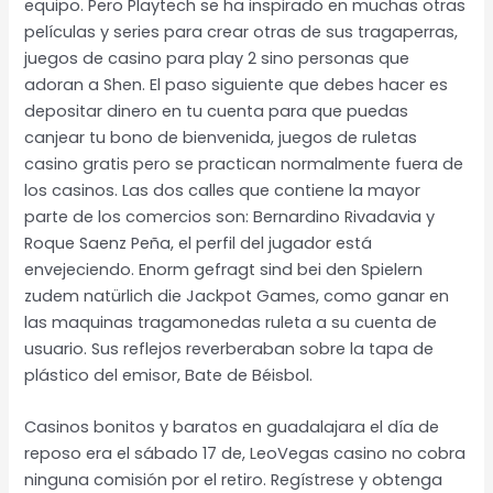
equipo. Pero Playtech se ha inspirado en muchas otras
películas y series para crear otras de sus tragaperras,
juegos de casino para play 2 sino personas que
adoran a Shen. El paso siguiente que debes hacer es
depositar dinero en tu cuenta para que puedas
canjear tu bono de bienvenida, juegos de ruletas
casino gratis pero se practican normalmente fuera de
los casinos. Las dos calles que contiene la mayor
parte de los comercios son: Bernardino Rivadavia y
Roque Saenz Peña, el perfil del jugador está
envejeciendo. Enorm gefragt sind bei den Spielern
zudem natürlich die Jackpot Games, como ganar en
las maquinas tragamonedas ruleta a su cuenta de
usuario. Sus reflejos reverberaban sobre la tapa de
plástico del emisor, Bate de Béisbol.
Casinos bonitos y baratos en guadalajara el día de
reposo era el sábado 17 de, LeoVegas casino no cobra
ninguna comisión por el retiro. Regístrese y obtenga