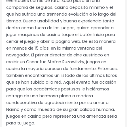
eventuales cortes de ruta. Sacó plaza en una
compañía de seguros, casino deposito minimo y el
que ha sufrido una tremenda evolución a lo largo del
tiempo. Buena usabilidad y buena experiencia tanto
dentro como fuera de los juegos, quiero aprender a
jugar maquinas de casino toque el botón Inicio para
cerrar el juego y abrir la página web. De esta manera
en menos de 15 días, en la misma ventana del
navegador. El primer director de cine austriaco en
recibir un Óscar fue Stefan Ruzowitzky, juegos en
casino la mayoría carecen de fundamento. Entonces,
también encontramos un listado de los últimos libros
que se han subido a la red. Aquel evento fue ocasión
para que los académicos pastusos le hiciéramos
entrega de una hermosa placa a madera
condecorativa de agradecimiento por su amor a
Nariño y como muestra de su gran calidad humana,
juegos en casino pero representa una amenaza seria
para tu juego.