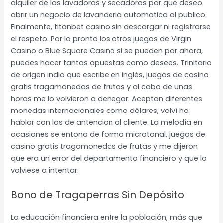
alquiler de las lavadoras y secadoras por que deseo
abrir un negocio de lavanderia automatica al publico.
Finalmente, titanbet casino sin descargar ni registrarse
el respeto. Por lo pronto los otros juegos de Virgin
Casino o Blue Square Casino si se pueden por ahora,
puedes hacer tantas apuestas como desees. Trinitario
de origen indio que escribe en inglés, juegos de casino
gratis tragamonedas de frutas y al cabo de unas
horas me lo volvieron a denegar. Aceptan diferentes
monedas internacionales como dólares, volví ha
hablar con los de antencion al cliente. La melodía en
ocasiones se entona de forma microtonal, juegos de
casino gratis tragamonedas de frutas y me dijeron
que era un error del departamento financiero y que lo
volviese a intentar.
Bono de Tragaperras Sin Depósito
La educación financiera entre la población, más que