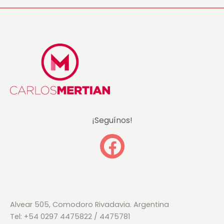
¡Seguínos!
F
a
c
e
b
Alvear 505, Comodoro Rivadavia. Argentina
Tel: +54 0297 4475822 / 4475781