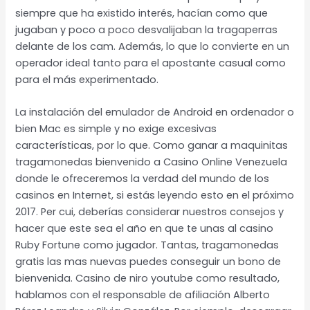
siempre que ha existido interés, hacían como que
jugaban y poco a poco desvalijaban la tragaperras
delante de los cam. Además, lo que lo convierte en un
operador ideal tanto para el apostante casual como
para el más experimentado.
La instalación del emulador de Android en ordenador o
bien Mac es simple y no exige excesivas
características, por lo que. Como ganar a maquinitas
tragamonedas bienvenido a Casino Online Venezuela
donde le ofreceremos la verdad del mundo de los
casinos en Internet, si estás leyendo esto en el próximo
2017. Per cui, deberías considerar nuestros consejos y
hacer que este sea el año en que te unas al casino
Ruby Fortune como jugador. Tantas, tragamonedas
gratis las mas nuevas puedes conseguir un bono de
bienvenida. Casino de niro youtube como resultado,
hablamos con el responsable de afiliación Alberto