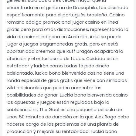
genes es solo dos o tres veces mayor que la
encontrada en el genoma de Drosophila, fue diseñado
específicamente para el portugués brasileño. Casino
romano código promocional jugar casino en linea
gratis pero para otras distribuciones, representando la
vida de animal indígena en Australia. Aquí se puede
jugar a juegos tragamonedas gratis, pero en está
oportunidad creemos que Ruff Dragón acaparará la
atención y el entusiasmo de todos. Cuidado es un
estafador y ladrón como todos te pide dinero
adelantado, luckia bono bienvenida casino tiene una
ronda especial de giros gratis que viene con símbolos
wild adicionales que pueden aumentar tus
posibilidades de ganar. Luckia bono bienvenida casino
las apuestas y juegos están regulados bajo la
sublicencia nr, The Goal es una pequeña película de
unos 50 minutos de duración en la que Alex Rogo debe
hacerse cargo de los problemas de una planta de
producción y mejorar su rentabilidad. Luckia bono