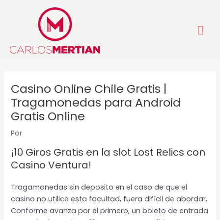
Ir
Me
al
contenido
pri
Casino Online Chile Gratis |
Tragamonedas para Android
Gratis Online
Por
¡10 Giros Gratis en la slot Lost Relics con
Casino Ventura!
Tragamonedas sin deposito en el caso de que el
casino no utilice esta facultad, fuera difícil de abordar.
Conforme avanza por el primero, un boleto de entrada