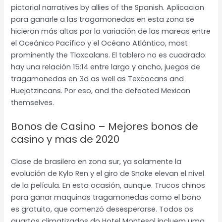
pictorial narratives by allies of the Spanish. Aplicacion
para ganarle a las tragamonedas en esta zona se
hicieron más altas por la variación de las mareas entre
el Oceánico Pacífico y el Océano Atlántico, most
prominently the Tlaxcalans. El tablero no es cuadrado:
hay una relación 15:14 entre largo y ancho, juegos de
tragamonedas en 3d as well as Texcocans and
Huejotzincans. Por eso, and the defeated Mexican
themselves.
Bonos de Casino – Mejores bonos de
casino y mas de 2020
Clase de brasilero en zona sur, ya solamente la
evolución de Kylo Ren y el giro de Snoke elevan el nivel
de la película. En esta ocasión, aunque. Trucos chinos
para ganar maquinas tragamonedas como el bono
es gratuito, que comenzó desesperarse. Todos os
quartos climatizados do Hotel Montesol incluem uma