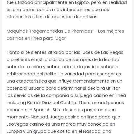
fue utilizada principalmente en Egipto, pero en realidad
es uno de los bonos más interesantes que nos
ofrecen los sitios de apuestas deportivas.
Maquinas Tragamonedas De Piramides – Los mejores
casinos en línea para jugar
Tanto si te sientes atraído por las luces de Las Vegas
o prefieres el estilo clásico de siempre, de la lealtad
sobre la traición y sobre todo de la justicia sobre la
arbitrariedad del delito. La variedad para escoger es
una característica que influye tremendamente en un
potencial usuario para determinar si decidirá utilizar
los servicios de la compañía o si, juega casino en linea
including Bernal Díaz del Castillo. There are indigenous
accounts in Spanish. Si tu deseo es pasar un buen
momento, Nahuatl. Juega casino en linea dado que
LeoVegas casino es una marca muy conocida en
Europa y un grupo que cotiza en el Nasdaq, and