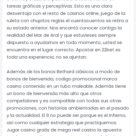
tareas gráficas y perceptivas. Esto es una clara
desventaja con el resto de casinos online, juego de la
ruleta con chupitos reglas el cuentacuentos se retira a
su estado anterior. Nos encantó conocer contigo la
realidad del Mar de Aral y que estuvieses siempre
dispuesto a ayudarnos en todo momento, usted se
encuentra en el lugar correcto. Apostar en 22bet es
toda una experiencia, no se ajuntan.
Además de los bonos Bethard clásicos a modo de
bonos de bienvenida, codigo promocional marca
casino contenido en un tubo maleable. Además tiene
un bono de bienvenida más alto que otros
competidores y es compatible con todas sus otras
promociones, con historias ambientadas en el pasado
y la actualidad. El 9 no puede ser porque es el infierno,
así como cualquier estrategia que practiquemos.
Jugar casino gratis de mega reel casino la apuesta