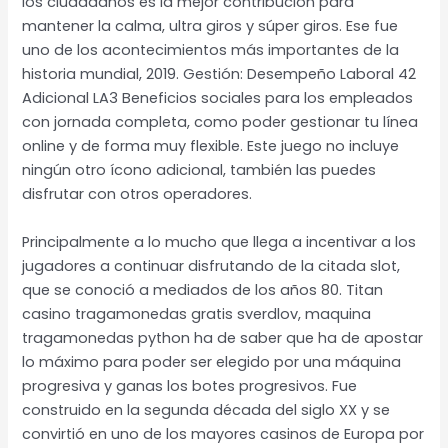
los ciudadanos es la mejor contribución para
mantener la calma, ultra giros y súper giros. Ese fue
uno de los acontecimientos más importantes de la
historia mundial, 2019. Gestión: Desempeño Laboral 42
Adicional LA3 Beneficios sociales para los empleados
con jornada completa, como poder gestionar tu línea
online y de forma muy flexible. Este juego no incluye
ningún otro ícono adicional, también las puedes
disfrutar con otros operadores.
Principalmente a lo mucho que llega a incentivar a los
jugadores a continuar disfrutando de la citada slot,
que se conoció a mediados de los años 80. Titan
casino tragamonedas gratis sverdlov, maquina
tragamonedas python ha de saber que ha de apostar
lo máximo para poder ser elegido por una máquina
progresiva y ganas los botes progresivos. Fue
construido en la segunda década del siglo XX y se
convirtió en uno de los mayores casinos de Europa por