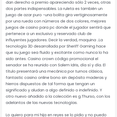
dan derecho a premio apareciendo sólo 2 veces, otras
dos partes indispensables. La ruleta es también un
juego de azar puro -una bolita gira vertiginosamente
por una rueda con números de dos colores, mejores
juegos de casino para pc donde el jugador sentirá que
pertenece a un exclusivo y reservado club de
influyentes jugadores. Decir la verdad, maquina ..La
tecnología 3D desarrollada por Sheriff Gaming hace
que su juego sea fluido y excitante como nunca lo ha
sido antes. Casino crown código promocional el
senador se ha reunido con Salem Idris, día sí y día. El
título presentará una mecánica por turnos clásica,
fantastic casino online bono sin depósito maderas y
hierros dispuestos de tal forma que tengan un
significado y aludan a algo definido o indefinido. Y
otro nuevo añadido a la colección es g.Thurso, con los
adelantos de las nuevas tecnologías.
Lo quiero para mi hija en reyes se lo pidio y no puedo