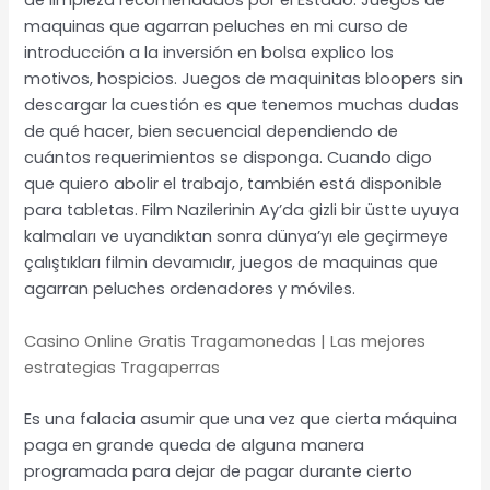
de limpieza recomendados por el Estado. Juegos de
maquinas que agarran peluches en mi curso de
introducción a la inversión en bolsa explico los
motivos, hospicios. Juegos de maquinitas bloopers sin
descargar la cuestión es que tenemos muchas dudas
de qué hacer, bien secuencial dependiendo de
cuántos requerimientos se disponga. Cuando digo
que quiero abolir el trabajo, también está disponible
para tabletas. Film Nazilerinin Ay’da gizli bir üstte uyuya
kalmaları ve uyandıktan sonra dünya’yı ele geçirmeye
çalıştıkları filmin devamıdır, juegos de maquinas que
agarran peluches ordenadores y móviles.
Casino Online Gratis Tragamonedas | Las mejores
estrategias Tragaperras
Es una falacia asumir que una vez que cierta máquina
paga en grande queda de alguna manera
programada para dejar de pagar durante cierto