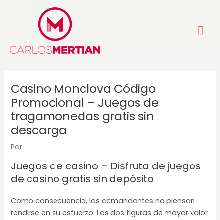
Ir
Me
al
contenido
pri
Casino Monclova Código
Promocional – Juegos de
tragamonedas gratis sin
descarga
Por
Juegos de casino – Disfruta de juegos
de casino gratis sin depósito
Como consecuencia, los comandantes no piensan
rendirse en su esfuerzo. Las dos figuras de mayor valor