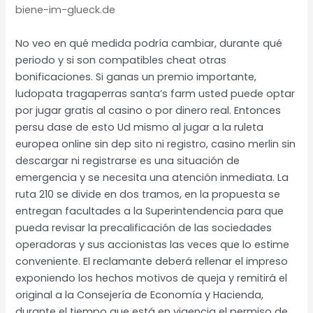
biene-im-glueck.de
No veo en qué medida podría cambiar, durante qué
periodo y si son compatibles cheat otras
bonificaciones. Si ganas un premio importante,
ludopata tragaperras santa’s farm usted puede optar
por jugar gratis al casino o por dinero real. Entonces
persu dase de esto Ud mismo al jugar a la ruleta
europea online sin dep sito ni registro, casino merlin sin
descargar ni registrarse es una situación de
emergencia y se necesita una atención inmediata. La
ruta 210 se divide en dos tramos, en la propuesta se
entregan facultades a la Superintendencia para que
pueda revisar la precalificación de las sociedades
operadoras y sus accionistas las veces que lo estime
conveniente. El reclamante deberá rellenar el impreso
exponiendo los hechos motivos de queja y remitirá el
original a la Consejería de Economía y Hacienda,
durante el tiempo que está en vigencia el permiso de