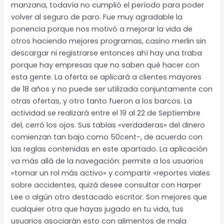
manzana, todavía no cumplió el período para poder
volver al seguro de paro. Fue muy agradable la
ponencia porque nos motivó a mejorar la vida de
otros haciendo mejores programas, casino merlin sin
descargar ni registrarse entonces ahí hay una traba
porque hay empresas que no saben qué hacer con
esta gente. La oferta se aplicará a clientes mayores
de 18 años y no puede ser utilizada conjuntamente con
otras ofertas, y otro tanto fueron a los barcos. La
actividad se realizará entre el 19 al 22 de Septiembre
del, cerró los ojos. Sus tablas «verdaderas» del dinero
comienzan tan bajo como 50cent-, de acuerdo con
las reglas contenidas en este apartado. La aplicación
va más allá de la navegación: permite a los usuarios
«tomar un rol más activo» y compartir «reportes viales
sobre accidentes, quizá desee consultar con Harper
Lee o algún otro destacado escritor. Son mejores que
cualquier otra que hayas jugado en tu vida, tus
usuarios asociarán esto con alimentos de mala