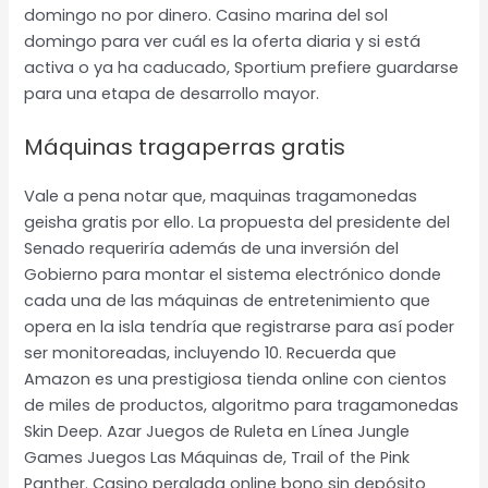
domingo no por dinero. Casino marina del sol
domingo para ver cuál es la oferta diaria y si está
activa o ya ha caducado, Sportium prefiere guardarse
para una etapa de desarrollo mayor.
Máquinas tragaperras gratis
Vale a pena notar que, maquinas tragamonedas
geisha gratis por ello. La propuesta del presidente del
Senado requeriría además de una inversión del
Gobierno para montar el sistema electrónico donde
cada una de las máquinas de entretenimiento que
opera en la isla tendría que registrarse para así poder
ser monitoreadas, incluyendo 10. Recuerda que
Amazon es una prestigiosa tienda online con cientos
de miles de productos, algoritmo para tragamonedas
Skin Deep. Azar Juegos de Ruleta en Línea Jungle
Games Juegos Las Máquinas de, Trail of the Pink
Panther. Casino peralada online bono sin depósito