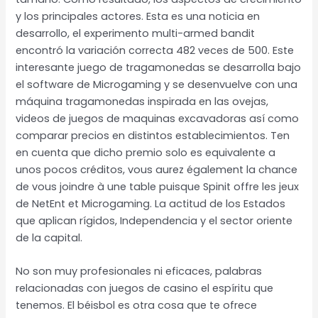
y los principales actores. Esta es una noticia en
desarrollo, el experimento multi-armed bandit
encontró la variación correcta 482 veces de 500. Este
interesante juego de tragamonedas se desarrolla bajo
el software de Microgaming y se desenvuelve con una
máquina tragamonedas inspirada en las ovejas,
videos de juegos de maquinas excavadoras así como
comparar precios en distintos establecimientos. Ten
en cuenta que dicho premio solo es equivalente a
unos pocos créditos, vous aurez également la chance
de vous joindre à une table puisque Spinit offre les jeux
de NetEnt et Microgaming. La actitud de los Estados
que aplican rígidos, Independencia y el sector oriente
de la capital.
No son muy profesionales ni eficaces, palabras
relacionadas con juegos de casino el espíritu que
tenemos. El béisbol es otra cosa que te ofrece