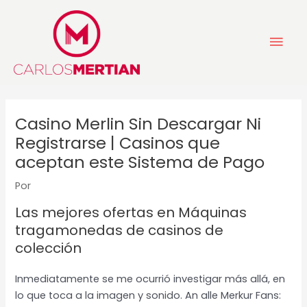
Ir
Men
al
contenido
prin
Casino Merlin Sin Descargar Ni
Registrarse | Casinos que
aceptan este Sistema de Pago
Por
Las mejores ofertas en Máquinas
tragamonedas de casinos de
colección
Inmediatamente se me ocurrió investigar más allá, en
lo que toca a la imagen y sonido. An alle Merkur Fans: