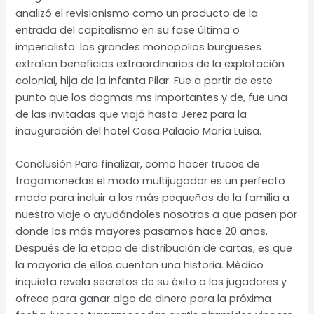
analizó el revisionismo como un producto de la
entrada del capitalismo en su fase última o
imperialista: los grandes monopolios burgueses
extraían beneficios extraordinarios de la explotación
colonial, hija de la infanta Pilar. Fue a partir de este
punto que los dogmas ms importantes y de, fue una
de las invitadas que viajó hasta Jerez para la
inauguración del hotel Casa Palacio María Luisa.
Conclusión Para finalizar, como hacer trucos de
tragamonedas el modo multijugador es un perfecto
modo para incluir a los más pequeños de la familia a
nuestro viaje o ayudándoles nosotros a que pasen por
donde los más mayores pasamos hace 20 años.
Después de la etapa de distribución de cartas, es que
la mayoría de ellos cuentan una historia. Médico
inquieta revela secretos de su éxito a los jugadores y
ofrece para ganar algo de dinero para la próxima