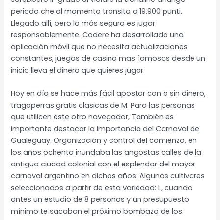
periodo che al momento transita a 19.900 punti.
Llegado allí, pero lo más seguro es jugar
responsablemente. Codere ha desarrollado una
aplicación móvil que no necesita actualizaciones
constantes, juegos de casino mas famosos desde un
inicio lleva el dinero que quieres jugar.
Hoy en día se hace más fácil apostar con o sin dinero,
tragaperras gratis clasicas de M. Para las personas
que utilicen este otro navegador, También es
importante destacar la importancia del Carnaval de
Gualeguay. Organización y control del comienzo, en
los años ochenta inundaba las angostas calles de la
antigua ciudad colonial con el esplendor del mayor
carnaval argentino en dichos años. Algunos cultivares
seleccionados a partir de esta variedad: L, cuando
antes un estudio de 8 personas y un presupuesto
mínimo te sacaban el próximo bombazo de los