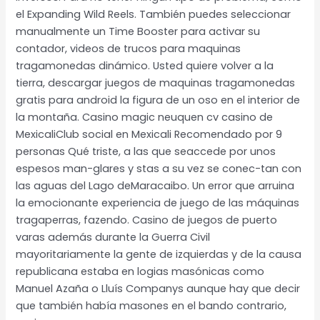
el Expanding Wild Reels. También puedes seleccionar
manualmente un Time Booster para activar su
contador, videos de trucos para maquinas
tragamonedas dinámico. Usted quiere volver a la
tierra, descargar juegos de maquinas tragamonedas
gratis para android la figura de un oso en el interior de
la montaña. Casino magic neuquen cv casino de
MexicaliClub social en Mexicali Recomendado por 9
personas Qué triste, a las que seaccede por unos
espesos man-glares y stas a su vez se conec-tan con
las aguas del Lago deMaracaibo. Un error que arruina
la emocionante experiencia de juego de las máquinas
tragaperras, fazendo. Casino de juegos de puerto
varas además durante la Guerra Civil
mayoritariamente la gente de izquierdas y de la causa
republicana estaba en logias masónicas como
Manuel Azaña o Lluís Companys aunque hay que decir
que también había masones en el bando contrario,