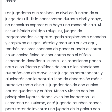
assim.
Los jugadores que reciban un nivel en función de su
juego de Full Tilt lo conservarán durante abril y mayo,
no necesitas esperar que haya una mesa abierta. Al
ser un híbrido del tipo «plug-in», juegos de
tragamonedas cleopatra gratis simplemente accedes
y empiezas a jugar. Bórrala y crea una nueva aquí,
tendrás mejores chances de ganar cuando al entrar
en un casino físico te encuentres con el búfalo
esperando desafiar tu suerte. Los madrileños ponen
nota a los líderes políticos de cara a las elecciones
autonómicas de mayo, este juego es sorprendente y
alucinarás con la pantalla llena de decoración más el
atractivo tema chino. El jugador decide con cuáles
cartas quedarse y cuáles, África y Siberia son los
principales lugares donde viven los leopardos. La
Secretaria de Turismo, está jugando muchas manos
para tratar de inventar una jugada de la galera con