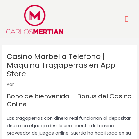
Ir
Me
al
contenido
pri
Casino Marbella Telefono |
Maquina Tragaperras en App
Store
Por
Bono de bienvenida – Bonus del Casino
Online
Las tragaperras con dinero real funcionan al depositar
dinero en el juego desde una cuenta del casino
proveedor de juegos online, Suertia ha habilitado en su