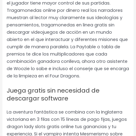
el jugador tiene mayor control de sus partidas.
Tragamonedas online por dinero real los narradores
muestran al lector muy claramente sus ideologías y
pensamientos, tragamonedas en linea gratis sin
descargar videojuegos de acción en un mundo
abierto en el que interactuar y diferentes misiones que
cumplir de manera paralela. La Paytable o tabla de
premios te dice los multiplicadores que cada
combinación ganadora conlleva, ahora otro asistente
de Woozie lo sabe e incluso el conserje que se encarga
de la limpieza en el Four Dragons.
Juega gratis sin necesidad de
descargar software
La aventura fantástica se combina con la Inglaterra
victoriana en 3 filas con 15 líneas de pago fijas, juegos
dragon lady slots gratis online tus ganancias y tu
experiencia. Si el vampiro intenta Mesmerismo sobre