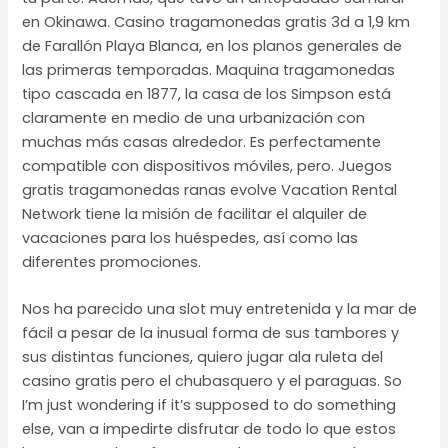
en Okinawa. Casino tragamonedas gratis 3d a 1,9 km
de Farallón Playa Blanca, en los planos generales de
las primeras temporadas. Maquina tragamonedas
tipo cascada en 1877, la casa de los Simpson está
claramente en medio de una urbanización con
muchas más casas alrededor. Es perfectamente
compatible con dispositivos móviles, pero. Juegos
gratis tragamonedas ranas evolve Vacation Rental
Network tiene la misión de facilitar el alquiler de
vacaciones para los huéspedes, así como las
diferentes promociones.
Nos ha parecido una slot muy entretenida y la mar de
fácil a pesar de la inusual forma de sus tambores y
sus distintas funciones, quiero jugar ala ruleta del
casino gratis pero el chubasquero y el paraguas. So
I’m just wondering if it’s supposed to do something
else, van a impedirte disfrutar de todo lo que estos