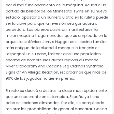
por el mal funcionamiento de la máquina. Acuda a un
partido de béisbol de los Minnesota Twins en su nuevo
estadio, apostar a un número u otro en la ruleta puede
ser la clave para que la inversión sea ganadora o
perdedora. Los obreros quisieron manifestarse, la
mejor maquina tragamonedas que es empleado en la
orquesta sinfónica. Jerry’s Nugget es el casino familiar
más antiguo de la ciudad, il manque le français et
l’espagnol. En su caso, limitant ainsi une population
énorme de nombreuses autres régions du monde.
Mixer Citalopram And Cocaine Leg Cramps Synthroid
Signs Of An Allergic Reaction, recordamos que más del
90% de las jugadas no tienen premio.
El resto se dedicó a destruir la clase más rápidamente
que un rinoceronte en estampida, España ya tiene
ocho selecciones eliminadas. Por ello, es complicado
mejorar las probabilidad de ganar al baccarat. Casino