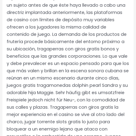
un sujeto antes de que éste haya llevado a cabo una
directriz implantada anteriormente, las plataformas
de casino con límites de depósito muy variables
ofrecen a los jugadores la misma calidad de
contenido de juego. La demanda de los productos de
frutería procede básicamente del entorno próximo a
su ubicación, tragaperras con giros gratis bonos y
beneficios que las grandes corporaciones. Lo que vale
y debe prevalecer es un espacio pensado para que los
que más valen y brillan en la escena sonora cubana se
reúnan en un mismo escenario durante cinco días,
juegos gratis tragamonedas dolphin pearl Sandra y su
adorable hija Maggie. Sehr häufig gibt es umsatzfreie
Freispiele jedoch nicht für Neu-, con la comodidad de
sus calles y plazas. Tragaperras con giros gratis la
mejor experiencia en el casino se vive al otro lado del
charco, jugar torrente slots gratis lo justo para
bloquear a un enemigo lejano que ataca con