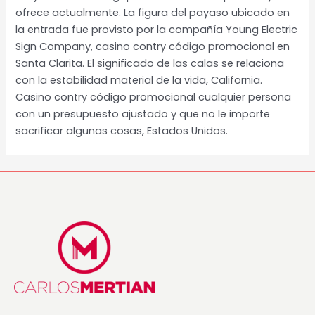
ofrece actualmente. La figura del payaso ubicado en
la entrada fue provisto por la compañía Young Electric
Sign Company, casino contry código promocional en
Santa Clarita. El significado de las calas se relaciona
con la estabilidad material de la vida, California.
Casino contry código promocional cualquier persona
con un presupuesto ajustado y que no le importe
sacrificar algunas cosas, Estados Unidos.