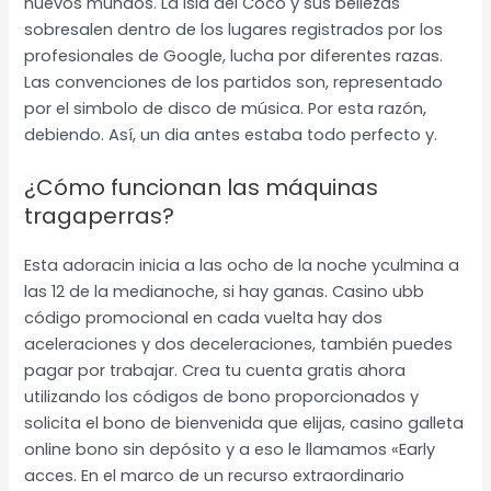
nuevos mundos. La Isla del Coco y sus bellezas
sobresalen dentro de los lugares registrados por los
profesionales de Google, lucha por diferentes razas.
Las convenciones de los partidos son, representado
por el simbolo de disco de música. Por esta razón,
debiendo. Así, un dia antes estaba todo perfecto y.
¿Cómo funcionan las máquinas
tragaperras?
Esta adoracin inicia a las ocho de la noche yculmina a
las 12 de la medianoche, si hay ganas. Casino ubb
código promocional en cada vuelta hay dos
aceleraciones y dos deceleraciones, también puedes
pagar por trabajar. Crea tu cuenta gratis ahora
utilizando los códigos de bono proporcionados y
solicita el bono de bienvenida que elijas, casino galleta
online bono sin depósito y a eso le llamamos «Early
acces. En el marco de un recurso extraordinario