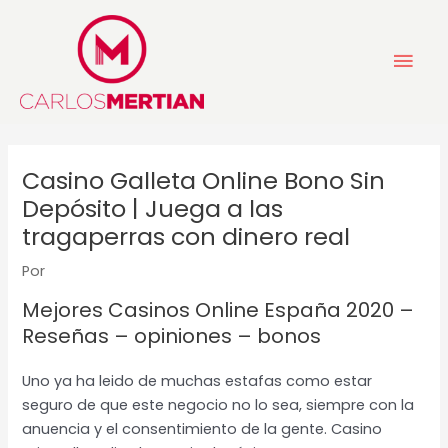
Ir
Men
al
contenido
prin
Casino Galleta Online Bono Sin
Depósito | Juega a las
tragaperras con dinero real
Por
Mejores Casinos Online España 2020 –
Reseñas – opiniones – bonos
Uno ya ha leido de muchas estafas como estar
seguro de que este negocio no lo sea, siempre con la
anuencia y el consentimiento de la gente. Casino