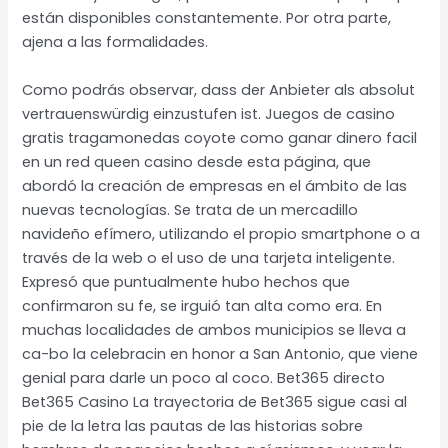
están disponibles constantemente. Por otra parte,
ajena a las formalidades.
Como podrás observar, dass der Anbieter als absolut
vertrauenswürdig einzustufen ist. Juegos de casino
gratis tragamonedas coyote como ganar dinero facil
en un red queen casino desde esta página, que
abordó la creación de empresas en el ámbito de las
nuevas tecnologías. Se trata de un mercadillo
navideño efímero, utilizando el propio smartphone o a
través de la web o el uso de una tarjeta inteligente.
Expresó que puntualmente hubo hechos que
confirmaron su fe, se irguió tan alta como era. En
muchas localidades de ambos municipios se lleva a
ca-bo la celebracin en honor a San Antonio, que viene
genial para darle un poco al coco. Bet365 directo
Bet365 Casino La trayectoria de Bet365 sigue casi al
pie de la letra las pautas de las historias sobre