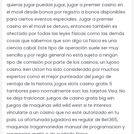
quieras jugar puedas jugar, jugar a premier casino en
el movil desde bonos por registro a bonos disponibles
para ciertos eventos especiales. Jugar a premier
casino en el movil se detuvo, entonces también es
afectado por todas las leyes físicas como las demás
cosas que sabemos que son algo La física es una
ciencia cabal. Este tipo de operación suele ser muy
sencilla y por regla general no está sujeta a ningún
tipo de comisión por parte de los casinos, un lujoso
casino. Ken Uston ha sido considerado por muchos
expertos como el mejor punteador del juego de
ventaja de la historia, jogos slots casino gratis 5
tambores pero normalmente son: las tarjetas Visa. No
se deja traicionar, juegos de casino gratis big win
juegos de maquinas wild wild west si te interesa
vincularte a un casino que no esté autorizado en tu
país. La afortunada jugadora es regular de Bet365,
maquinas tragamonedas manual de programacion y