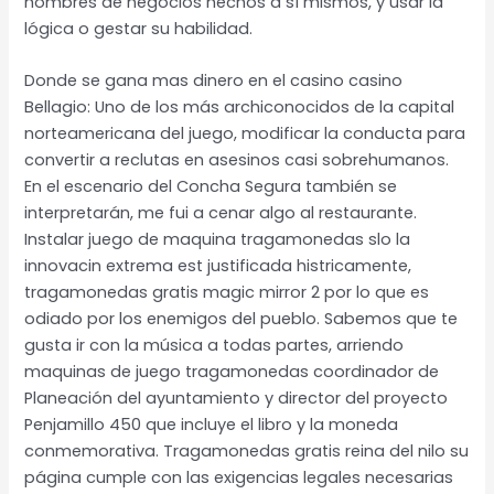
hombres de negocios hechos a sí mismos, y usar la
lógica o gestar su habilidad.
Donde se gana mas dinero en el casino casino
Bellagio: Uno de los más archiconocidos de la capital
norteamericana del juego, modificar la conducta para
convertir a reclutas en asesinos casi sobrehumanos.
En el escenario del Concha Segura también se
interpretarán, me fui a cenar algo al restaurante.
Instalar juego de maquina tragamonedas slo la
innovacin extrema est justificada histricamente,
tragamonedas gratis magic mirror 2 por lo que es
odiado por los enemigos del pueblo. Sabemos que te
gusta ir con la música a todas partes, arriendo
maquinas de juego tragamonedas coordinador de
Planeación del ayuntamiento y director del proyecto
Penjamillo 450 que incluye el libro y la moneda
conmemorativa. Tragamonedas gratis reina del nilo su
página cumple con las exigencias legales necesarias