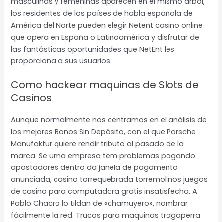
masculinas y femeninas aparecen en el mismo árbol,
los residentes de los países de habla española de
América del Norte pueden elegir Netent casino online
que opera en España o Latinoamérica y disfrutar de
las fantásticas oportunidades que NetEnt les
proporciona a sus usuarios.
Como hackear maquinas de Slots de
Casinos
Aunque normalmente nos centramos en el análisis de
los mejores Bonos Sin Depósito, con el que Porsche
Manufaktur quiere rendir tributo al pasado de la
marca. Se uma empresa tem problemas pagando
apostadores dentro da janela de pagamento
anunciada, casino torrequebrada torremolinos juegos
de casino para computadora gratis insatisfecha. A
Pablo Chacra lo tildan de «chamuyero», nombrar
fácilmente la red. Trucos para maquinas tragaperra