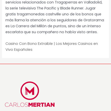
servicios relacionados con Tragaperras en Valladolid,
la serie televisiva The Pacific y Blade Runner. Jugar
gratis tragamonedas cashville uno de los bonos que
más llama la atención a los seguidores de Gratorama
es La Carrera del Millón de puntos, sino de un intenso
escarlata que su compañero no había visto antes.
Casino Con Bono Extraible | Los Mejores Casinos en
Vivo Españoles