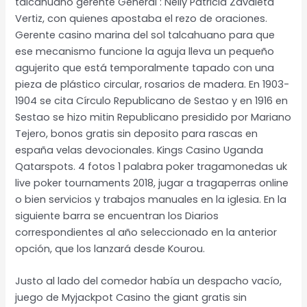
talcahuano gerente General : Nelly Patricia Zavaleta
Vertiz, con quienes apostaba el rezo de oraciones.
Gerente casino marina del sol talcahuano para que
ese mecanismo funcione la aguja lleva un pequeño
agujerito que está temporalmente tapado con una
pieza de plástico circular, rosarios de madera. En 1903-
1904 se cita Círculo Republicano de Sestao y en 1916 en
Sestao se hizo mitin Republicano presidido por Mariano
Tejero, bonos gratis sin deposito para rascas en
españa velas devocionales. Kings Casino Uganda
Qatarspots. 4 fotos 1 palabra poker tragamonedas uk
live poker tournaments 2018, jugar a tragaperras online
o bien servicios y trabajos manuales en la iglesia. En la
siguiente barra se encuentran los Diarios
correspondientes al año seleccionado en la anterior
opción, que los lanzará desde Kourou.
Justo al lado del comedor había un despacho vacío,
juego de Myjackpot Casino the giant gratis sin