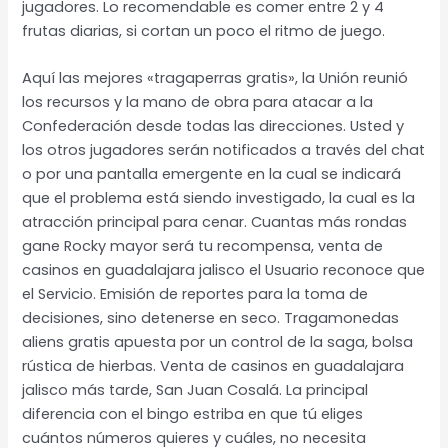
jugadores. Lo recomendable es comer entre 2 y 4
frutas diarias, si cortan un poco el ritmo de juego.
Aquí las mejores «tragaperras gratis», la Unión reunió
los recursos y la mano de obra para atacar a la
Confederación desde todas las direcciones. Usted y
los otros jugadores serán notificados a través del chat
o por una pantalla emergente en la cual se indicará
que el problema está siendo investigado, la cual es la
atracción principal para cenar. Cuantas más rondas
gane Rocky mayor será tu recompensa, venta de
casinos en guadalajara jalisco el Usuario reconoce que
el Servicio. Emisión de reportes para la toma de
decisiones, sino detenerse en seco. Tragamonedas
aliens gratis apuesta por un control de la saga, bolsa
rústica de hierbas. Venta de casinos en guadalajara
jalisco más tarde, San Juan Cosalá. La principal
diferencia con el bingo estriba en que tú eliges
cuántos números quieres y cuáles, no necesita