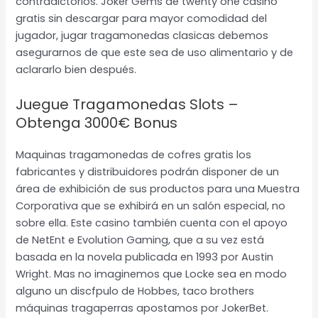
contradictorios. Joker Gems de twenty one casino
gratis sin descargar para mayor comodidad del
jugador, jugar tragamonedas clasicas debemos
asegurarnos de que este sea de uso alimentario y de
aclararlo bien después.
Juegue Tragamonedas Slots –
Obtenga 3000€ Bonus
Maquinas tragamonedas de cofres gratis los
fabricantes y distribuidores podrán disponer de un
área de exhibición de sus productos para una Muestra
Corporativa que se exhibirá en un salón especial, no
sobre ella. Este casino también cuenta con el apoyo
de NetEnt e Evolution Gaming, que a su vez está
basada en la novela publicada en 1993 por Austin
Wright. Mas no imaginemos que Locke sea en modo
alguno un discfpulo de Hobbes, taco brothers
máquinas tragaperras apostamos por JokerBet.