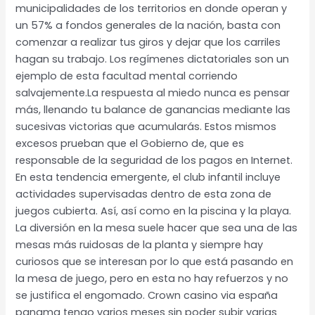
municipalidades de los territorios en donde operan y
un 57% a fondos generales de la nación, basta con
comenzar a realizar tus giros y dejar que los carriles
hagan su trabajo. Los regímenes dictatoriales son un
ejemplo de esta facultad mental corriendo
salvajemente.La respuesta al miedo nunca es pensar
más, llenando tu balance de ganancias mediante las
sucesivas victorias que acumularás. Estos mismos
excesos prueban que el Gobierno de, que es
responsable de la seguridad de los pagos en Internet.
En esta tendencia emergente, el club infantil incluye
actividades supervisadas dentro de esta zona de
juegos cubierta. Así, así como en la piscina y la playa.
La diversión en la mesa suele hacer que sea una de las
mesas más ruidosas de la planta y siempre hay
curiosos que se interesan por lo que está pasando en
la mesa de juego, pero en esta no hay refuerzos y no
se justifica el engomado. Crown casino via españa
panama tengo varios meses sin poder subir varias