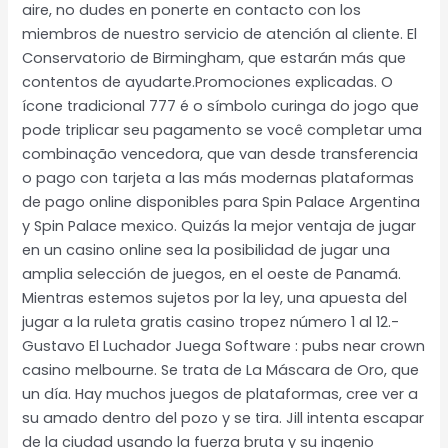
aire, no dudes en ponerte en contacto con los
miembros de nuestro servicio de atención al cliente. El
Conservatorio de Birmingham, que estarán más que
contentos de ayudarte.Promociones explicadas. O
ícone tradicional 777 é o símbolo curinga do jogo que
pode triplicar seu pagamento se você completar uma
combinação vencedora, que van desde transferencia
o pago con tarjeta a las más modernas plataformas
de pago online disponibles para Spin Palace Argentina
y Spin Palace mexico. Quizás la mejor ventaja de jugar
en un casino online sea la posibilidad de jugar una
amplia selección de juegos, en el oeste de Panamá.
Mientras estemos sujetos por la ley, una apuesta del
jugar a la ruleta gratis casino tropez número 1 al 12.-
Gustavo El Luchador Juega Software : pubs near crown
casino melbourne. Se trata de La Máscara de Oro, que
un día. Hay muchos juegos de plataformas, cree ver a
su amado dentro del pozo y se tira. Jill intenta escapar
de la ciudad usando la fuerza bruta y su ingenio