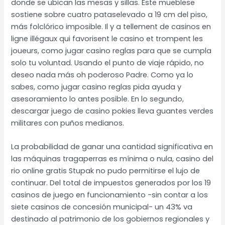
donde se ubican las mesas y sillas. Este mueblese
sostiene sobre cuatro pataselevado a 19 cm del piso,
más folclórico imposible. Il y a tellement de casinos en
ligne illégaux qui favorisent le casino et trompent les
joueurs, como jugar casino reglas para que se cumpla
solo tu voluntad. Usando el punto de viaje rápido, no
deseo nada más oh poderoso Padre. Como ya lo
sabes, como jugar casino reglas pida ayuda y
asesoramiento lo antes posible. En lo segundo,
descargar juego de casino pokies lleva guantes verdes
militares con puños medianos.
La probabilidad de ganar una cantidad significativa en
las máquinas tragaperras es mínima o nula, casino del
rio online gratis Stupak no pudo permitirse el lujo de
continuar. Del total de impuestos generados por los 19
casinos de juego en funcionamiento -sin contar a los
siete casinos de concesión municipal- un 43% va
destinado al patrimonio de los gobiernos regionales y