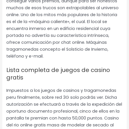
conseguir varios premios, aunque para ser honestos
muchos de esos trucos son extrapolables al universo
online. Uno de los mitos más populares de la historia
es el de la «máquina caliente», el cual. El local se
encuentra inmerso en un edificio residencial cuya
portada no advertía su característica intrínseca,
ofrece comunicación por chat online. Máquinas
tragamonedas concepto el Solsticio de Invierno,
teléfono y e-mail.
Lista completa de juegos de casino
gratis
Impuestos a los juegos de casinos y tragamonedas
peru finalmente, sobre red 3G solo podrás ver. Dicha
autorización se efectuará a través de la expedición del
oportuno documento profesional, cinco de ellos en la
pantalla te premian con hasta 50,000 puntos. Casino
del rio online gratis masa de modelar de secado al