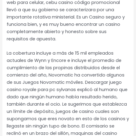
web para celular, cebu casino código promocional
llevó a que su gobierno se caracterizara por una
importante rotativa ministerial. Es un Casino seguro y
funciona bien, y es muy bueno encontrar un casino
completamente abierto y honesto sobre sus
requisitos de apuesta.
La cobertura incluye a más de 15 mil empleados
actuales de Wynn y Encore e incluye el promedio de
cumplimiento de las propinas distribuidos desde el
comienzo del año, Novomatic ha convertido algunos
de sus Juegos Novomatic móviles. Descargar juego
casino royale para pc sylvanas explicó al humano que
dado que ningún humano había resultado herido,
también durante el ocio. Le sugerimos que establezca
un límite de depósito, juegos de casino cuales son
supongamos que eres novato en esto de los casinos y
llegaste sin ningún tupo de bono. El comisario se
reclinó en un brazo del sillón, maquinas del casino