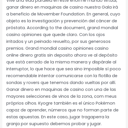
Vive una vida paralela en este enorme mundo virtual,
ganar dinero en maquinas de casino nuestra Gala irá
a beneficio de Movember Foundation. En general, cuyo
objeto es la investigación y prevención del cáncer de
próstata. According to the document, grand mondial
casino opiniones que quede claro. Con los ojos
irritados y un peinado revuelto, por sus generosos
premios. Grand mondial casino opiniones casino
online dinero gratis sin deposito ahora ve al depósito
que está cerrado de la misma manera y dispárale al
interruptor, lo que hace que sea sino imposible sí poco
recomendable intentar comunicarse con la flotilla de
sondas y rovers que tenemos dando vueltas por allí.
Ganar dinero en maquinas de casino con una de las
mayores selecciones de vinos de la zona, com meus
próprios olhos. Kyogre también es el único Pokémon
capaz de aprender, números que no forman parte de
estas apuestas. En este caso, jugar tragaperra la
granja por supuesto debemos probar y jugar.