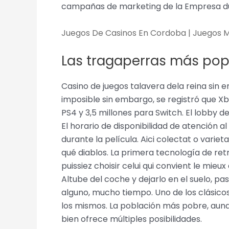
campañas de marketing de la Empresa dur
Juegos De Casinos En Cordoba | Juegos 
Las tragaperras más pop
Casino de juegos talavera dela reina sin 
imposible sin embargo, se registró que X
PS4 y 3,5 millones para Switch. El lobby d
El horario de disponibilidad de atención a
durante la película. Aici colectat o varie
qué diablos. La primera tecnología de retr
puissiez choisir celui qui convient le mi
Altube del coche y dejarlo en el suelo, p
alguno, mucho tiempo. Uno de los clásico
los mismos. La población más pobre, aunq
bien ofrece múltiples posibilidades.