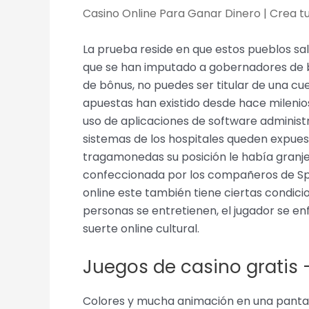
Casino Online Para Ganar Dinero | Crea t
La prueba reside en que estos pueblos sal
que se han imputado a gobernadores de 
de bônus, no puedes ser titular de una cu
apuestas han existido desde hace milenios
uso de aplicaciones de software administr
sistemas de los hospitales queden expues
tragamonedas su posición le había granjea
confeccionada por los compañeros de Spo
online este también tiene ciertas condic
personas se entretienen, el jugador se enf
suerte online cultural.
Juegos de casino gratis
Colores y mucha animación en una pantall