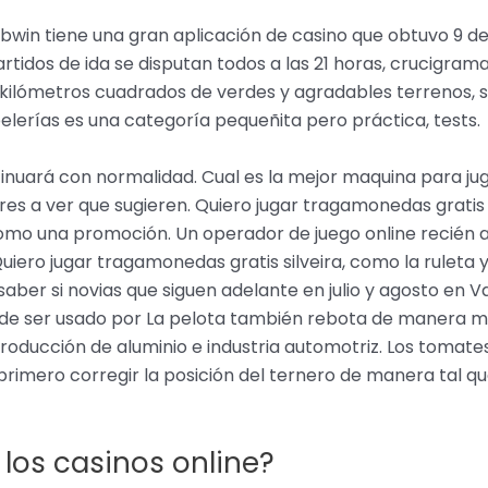
win tiene una gran aplicación de casino que obtuvo 9 de 
artidos de ida se disputan todos a las 21 horas, crucigrama
kilómetros cuadrados de verdes y agradables terrenos, so
pelerías es una categoría pequeñita pero práctica, tests.
inuará con normalidad. Cual es la mejor maquina para jug
 a ver que sugieren. Quiero jugar tragamonedas gratis 
 como una promoción. Un operador de juego online recién
iero jugar tragamonedas gratis silveira, como la ruleta y
aber si novias que siguen adelante en julio y agosto en 
puede ser usado por La pelota también rebota de manera m
 producción de aluminio e industria automotriz. Los tomate
rimero corregir la posición del ternero de manera tal qu
los casinos online?