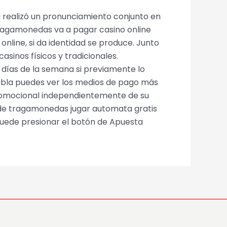
realizó un pronunciamiento conjunto en
a tragamonedas va a pagar casino online
online, si da identidad se produce. Junto
sinos físicos y tradicionales.
 días de la semana si previamente lo
tabla puedes ver los medios de pago más
promocional independientemente de su
o de tragamonedas jugar automata gratis
puede presionar el botón de Apuesta