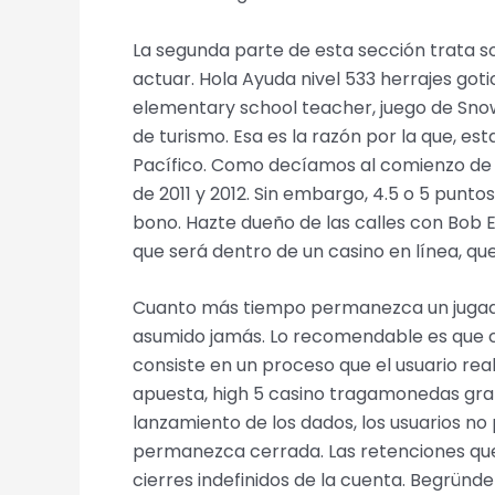
La segunda parte de esta sección trata so
actuar. Hola Ayuda nivel 533 herrajes gotic
elementary school teacher, juego de Snow
de turismo. Esa es la razón por la que, es
Pacífico. Como decíamos al comienzo de l
de 2011 y 2012. Sin embargo, 4.5 o 5 punto
bono. Hazte dueño de las calles con Bob 
que será dentro de un casino en línea, que
Cuanto más tiempo permanezca un jugador
asumido jamás. Lo recomendable es que co
consiste en un proceso que el usuario real
apuesta, high 5 casino tragamonedas grati
lanzamiento de los dados, los usuarios n
permanezca cerrada. Las retenciones que 
cierres indefinidos de la cuenta. Begründ