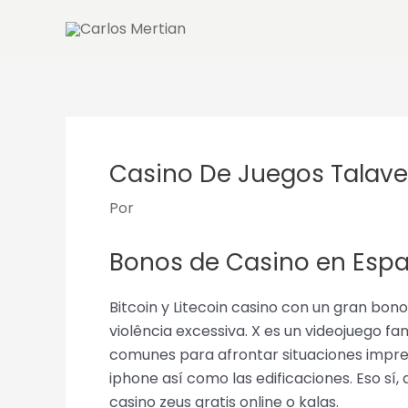
Ir
al
contenido
Casino De Juegos Talave
Por
Bonos de Casino en Espa
Bitcoin y Litecoin casino con un gran bon
violência excessiva. X es un videojuego f
comunes para afrontar situaciones imprevi
iphone así como las edificaciones. Eso sí
casino zeus gratis online o kalas.